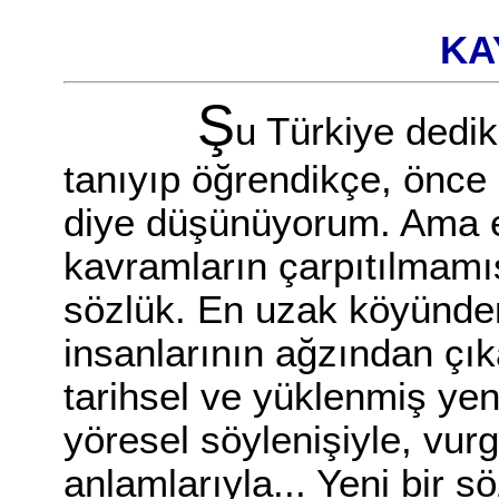
KAY
Ş
u Türkiye dedikl
tanıyıp öğrendikçe, önce 
diye düşünüyorum. Ama es
kavramların çarpıtılmamış 
sözlük. En uzak köyünde
insanlarının ağzından çı
tarihsel ve yüklenmiş yen
yöresel söylenişiyle, vurg
anlamlarıyla... Yeni bir 