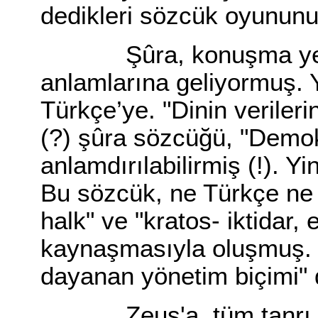
dedikleri sözcük oyununu
Şûra, konuşma yeri v
anlamlarına geliyormuş.
Türkçe’ye. "Dinin veriler
(?) şûra sözcüğü, "Demok
anlamdırılabilirmiş (!). 
Bu sözcük, ne Türkçe ne
halk" ve "kratos- iktidar, 
kaynaşmasıyla oluşmuş. 
dayanan yönetim biçimi
Zeus'a, tüm tanrı ve t