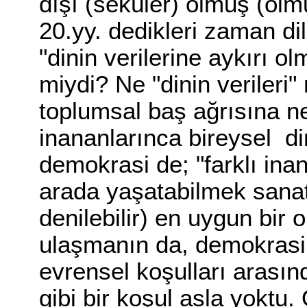
dışı (seküler) olmuş (ol
20.yy. dedikleri zaman d
"dinin verilerine aykırı o
miydi? Ne "dinin verileri"
toplumsal baş ağrısına ne
inananlarınca bireysel dir
demokrasi de; "farklı ina
arada yaşatabilmek sanat
denilebilir) en uygun bir
ulaşmanın da, demokrasi
evrensel koşulları arasınd
gibi bir koşul asla yoktu.