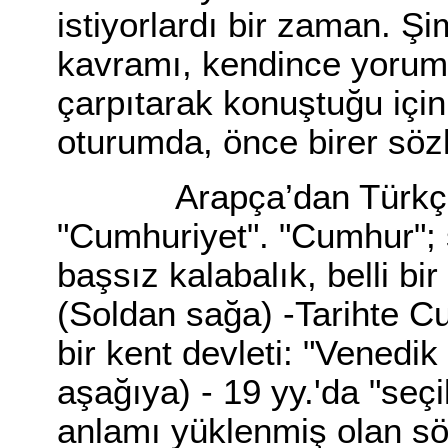
istiyorlardı bir zaman. Şi
kavramı, kendince yorum
çarpıtarak konuştuğu için
oturumda, önce birer söz
Arapça’dan Türkçe’ye
"Cumhuriyet". "Cumhur"; 
başsız kalabalık, belli bir
(Soldan sağa) -Tarihte C
bir kent devleti: "Venedi
aşağıya) - 19 yy.'da "seç
anlamı yüklenmiş olan s