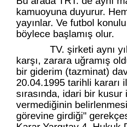
Bu arada TRT. de aynı ma
kamuoyuna duyurur. Hem
yayınlar. Ve futbol konul
böylece başlamış olur.
TV. şirketi aynı yıl i
karşı, zarara uğramış oldu
bir giderim (tazminat) d
20.04.1995 tarihli kararı i
sırasında, idari bir kusur
vermediğinin belirlenmes
görevine girdiği" gerekçes
Karar Yargıtay 4. Hukuk D