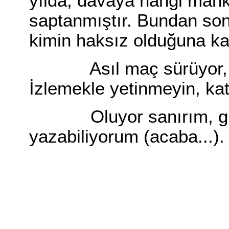
yılda, davaya hangi mah
saptanmıştır. Bundan son
kimin haksız olduğuna kar
Asıl maç sürüyor, hem
İzlemekle yetinmeyin, katı
Oluyor sanırım, gider
yazabiliyorum (acaba...).