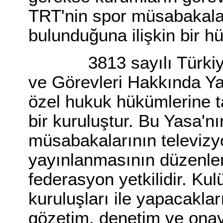
TRT'nin spor müsabakalar
bulunduğuna ilişkin bir 
3813 sayılı Türkiye 
ve Görevleri Hakkında Y
özel hukuk hükümlerine tab
bir kuruluştur. Bu Yasa'n
müsabakalarının televiz
yayınlanmasının düzenl
federasyon yetkilidir. Ku
kuruluşları ile yapacakla
gözetim, denetim ve onayı