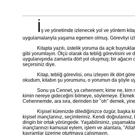
İ
ş ve yönetimde izlenecek yol ve yöntem kitapt
uygulamalarıyla yaşama egemen olmuş. Görevliyi izle
Kitapta yazılı, üstelik yoruma da açık buyruklar, bu
gibi yorumlayın. Ölçü olarak da tebliğ görevlisini ve 
uygulanışında zamanla dört yol oluşmuş; bir ağacın dö
seçersiniz diye.
Kitap, tebliğ görevlisi, onu izleyen ilk dört görevli,
okudum, kitabın şu yorumunu, o yorumun da şöyle uyg
Sonu ya Cennet, ya cehennem; kime ne, kim ne karışır
kimin nereye gideceğini bilmeye, söylemeye. Ekmek el
Cehennemde, ara sıra, derinden bir "oh" demek, yine şim
Kişisel kürenizde dilediğinizce özgür, başka kürel
kişisel inançlarınız, seçimleriniz. Kendi doğrularınız
dingin bir ortak yörüngede. Yaşabilirsiniz, yaşama
inançlarınızı kamusal eylem, işlem ve alanlara, "Alla
kavramlar üzerine oturtmaya çalışmayın.