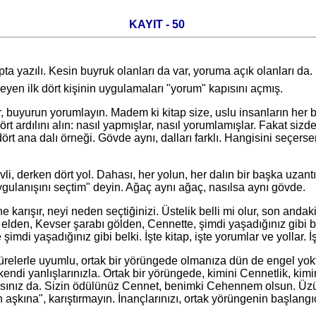
KAYIT - 50
a yazılı. Kesin buyruk olanları da var, yoruma açık olanları da. 
yen ilk dört kişinin uygulamaları "yorum" kapısını açmış.
yurun yorumlayın. Madem ki kitap size, uslu insanların her bir
dört ardılını alın: nasıl yapmışlar, nasıl yorumlamışlar. Fakat si
rt ana dalı örneği. Gövde aynı, dalları farklı. Hangisini seçers
 derken dört yol. Dahası, her yolun, her dalın bir başka uzantısı
ulanışını seçtim" deyin. Ağaç aynı ağaç, nasılsa aynı gövde.
, neyi neden seçtiğinizi. Üstelik belli mi olur, son andaki bi
den, Kevser şarabı gölden, Cennette, şimdi yaşadığınız gibi bel
di yaşadığınız gibi belki. İşte kitap, işte yorumlar ve yollar. İşt
erle uyumlu, ortak bir yörüngede olmanıza dün de engel yoktu,
, kendi yanlışlarınızla. Ortak bir yörüngede, kimini Cennetlik, 
ktasınız da. Sizin ödülünüz Cennet, benimki Cehennem olsun. Ü
h aşkına", karıştırmayın. İnançlarınızı, ortak yörüngenin başlan