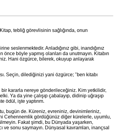
Kitap, tebliğ görevlisinin sağlığında, onun
ine seslenmektedir. Anladığınız gibi, inandığınız
zden önce böyle yapmış olanları da unutmayın. Kitabın
eniz. Hani özgürce, bilerek, okuyup anlayarak
. Seçin, dilediğinizi yani özgürce; "ben kitabı
r kararla nereye gönderileceğiniz. Kim yetkilidir,
ki. Ya da yine çalışıp çabalayıp, didinip uğraşıp
e ödül, işte yaptırım.
 bugün de. Küreniz, evreniniz, devinimleriniz,
kimini Cehennemlik gördüğünüz diğer kürelerle, uyumlu,
zülmeyin. Fakat şimdi, bu Dünyada yaşarken,
gıcı ve sonu saymayın. Dünyasal kavramları, inançsal