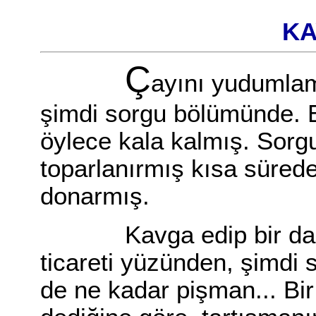
KA
Ç
ayını yudumlam
şimdi sorgu bölümünde. E
öylece kala kalmış. Sorgu
toparlanırmış kısa sürede
donarmış.
Kavga edip bir dakik
ticareti yüzünden, şimdi
de ne kadar pişman... Bi