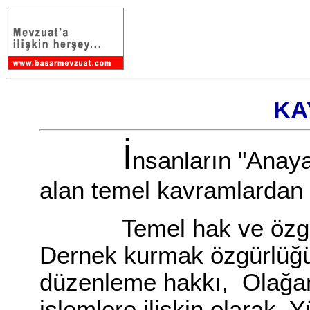
KAY
İ
nsanların "Anaya
alan temel kavramlardan 
Temel hak ve özgürlü
Dernek kurmak özgürlüğü,
düzenleme hakkı, Olağan
işlemlere ilişkin olarak,