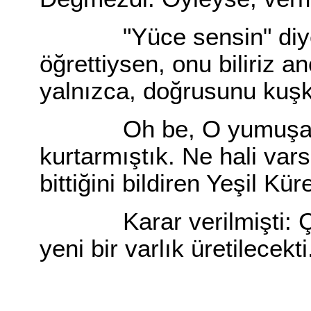
"Yüce sensin" diyerek
öğrettiysen, onu biliriz a
yalnızca, doğrusunu kuşku
Oh be, O yumuşamış
kurtarmıştık. Ne hali var
bittiğini bildiren Yeşil Kü
Karar verilmişti: Çal
yeni bir varlık üretilecekt