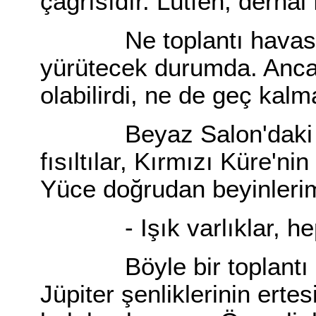
çağrısıdır. Lütfen, derhal
Ne toplantı havasınd
yürütecek durumda. Anc
olabilirdi, ne de geç kalm
Beyaz Salon'daki şaş
fısıltılar, Kırmızı Küre'ni
Yüce doğrudan beyinlerim
- Işık varlıklar, hep
Böyle bir toplantı ilk 
Jüpiter şenliklerinin ertes