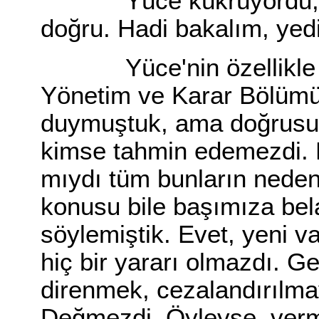
Yüce kükrüyordu, "Be
doğru. Hadi bakalım, yedi
Yüce'nin özellikle son
Yönetim ve Karar Bölümü'
duymuştuk, ama doğrusu 
kimse tahmin edemezdi. Bu
mıydı tüm bunların nedeni
konusu bile başımıza be
söylemiştik. Evet, yeni v
hiç bir yararı olmazdı. G
direnmek, cezalandırılma
Değmezdi. Öyleyse, vermel