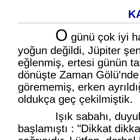
KA
O
günü çok iyi ha
yoğun değildi, Jüpiter şen
eğlenmiş, ertesi günün tat
dönüşte Zaman Gölü'nde 
görememiş, erken ayrıldı
oldukça geç çekilmiştik.
Işık sabahı, duyulmam
başlamıştı : "Dikkat dikka