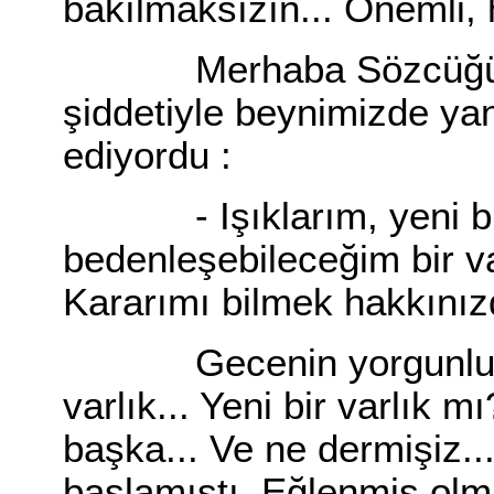
bakılmaksızın... Önemli, 
Merhaba Sözcüğü, d
şiddetiyle beynimizde ya
ediyordu :
- Işıklarım, yeni bir v
bedenleşebileceğim bir var
Kararımı bilmek hakkınızd
Gecenin yorgunluğu, ta
varlık... Yeni bir varlık 
başka... Ve ne dermişiz..
başlamıştı. Eğlenmiş olm