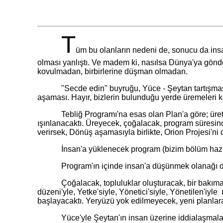
T
üm bu olanların nedeni de, sonucu da insa
olması yanlıştı. Ve madem ki, nasılsa Dünya'ya gönder
kovulmadan, birbirlerine düşman olmadan.
"Secde edin" buyruğu, Yüce - Şeytan tartışması, Değ
aşaması. Hayır, bizlerin bulunduğu yerde üremeleri k
Tebliğ Programı'na esas olan Plan'a göre; üretim, 
ışınlanacaktı. Üreyecek, çoğalacak, program süresinc
verirsek, Dönüş aşamasıyla birlikte, Orion Projesi'ni 
İnsan'a yüklenecek program (bizim bölüm hazırlayaca
Program'ın içinde insan'a düşünmek olanağı da t
Çoğalacak, topluluklar oluşturacak, bir bakıma bi
düzeni'yle, Yetke'siyle, Yönetici'siyle, Yönetilen'i
başlayacaktı. Yeryüzü yok edilmeyecek, yeni planlar
Yüce'yle Şeytan'ın insan üzerine iddialaşmaları