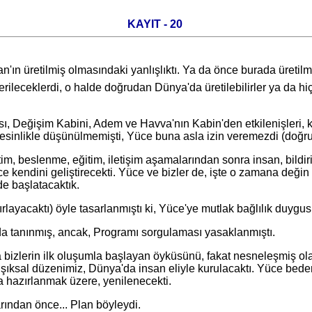
KAYIT - 20
n'ın üretilmiş olmasındaki yanlışlıktı. Ya da önce burada üreti
ileceklerdi, o halde doğrudan Dünya'da üretilebilirler ya da hiç
işim Kabini, Adem ve Havva'nın Kabin'den etkilenişleri, koruy
esinlikle düşünülmemişti, Yüce buna asla izin veremezdi (doğru
beslenme, eğitim, iletişim aşamalarından sonra insan, bildir
e kendini geliştirecekti. Yüce ve bizler de, işte o zamana değin
de başlatacaktık.
ktı) öyle tasarlanmıştı ki, Yüce'ye mutlak bağlılık duygusu, i
anınmış, ancak, Programı sorgulaması yasaklanmıştı.
zlerin ilk oluşumla başlayan öyküsünü, fakat nesneleşmiş ola
yle ışıksal düzenimiz, Dünya'da insan eliyle kurulacaktı. Yüce 
a hazırlanmak üzere, yenilenecekti.
ndan önce... Plan böyleydi.