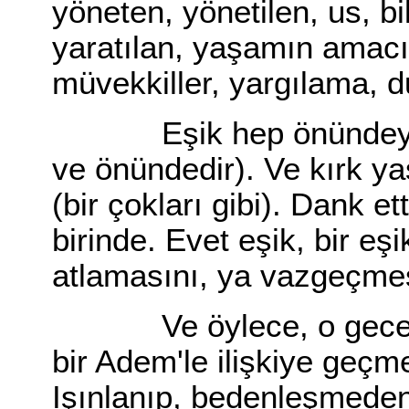
yöneten, yönetilen, us, bi
yaratılan, yaşamın amacı.
müvekkiller, yargılama, d
Eşik hep önündeydi (h
ve önündedir). Ve kırk ya
(bir çokları gibi). Dank e
birinde. Evet eşik, bir eş
atlamasını, ya vazgeçmesi
Ve öylece, o gece gör
bir Adem'le ilişkiye geçm
Işınlanıp, bedenleşmeden