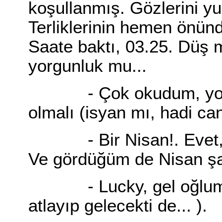
koşullanmış. Gözlerini yu
Terliklerinin hemen önün
Saate baktı, 03.25. Düş 
yorgunluk mu...
- Çok okudum, yorulan
olmalı (isyan mı, hadi ca
- Bir Nisan!. Evet, s
Ve gördüğüm de Nisan şa
- Lucky, gel oğlum (
atlayıp gelecekti de... ).