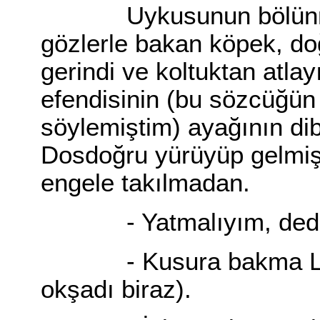
Uykusunun bölünmüş
gözlerle bakan köpek, do
gerindi ve koltuktan atla
efendisinin (bu sözcüğün
söylemiştim) ayağının dib
Dosdoğru yürüyüp gelmişt
engele takılmadan.
- Yatmalıyım, ded
- Kusura bakma Lucky,
okşadı biraz).