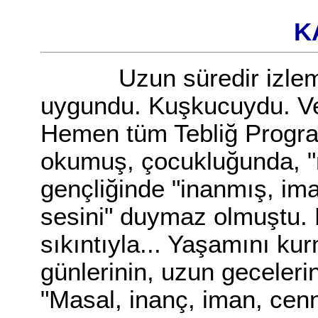
KA
Uzun süredir izlemekte
uygundu. Kuşkucuydu. Ve 
Hemen tüm Tebliğ Programl
okumuş, çocukluğunda, "m
gençliğinde "inanmış, ima
sesini" duymaz olmuştu. D
sıkıntıyla... Yaşamını k
günlerinin, uzun geceleri
"Masal, inanç, iman, cen