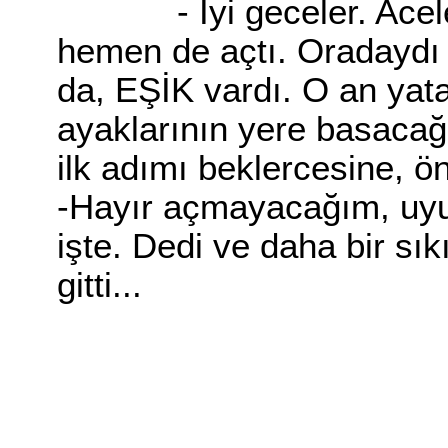
- İyi geceler. Aceleyl
hemen de açtı. Oradaydı i
da, EŞİK vardı. O an yat
ayaklarının yere basacağ
ilk adımı beklercesine, ö
-Hayır açmayacağım, u
işte. Dedi ve daha bir sı
gitti...