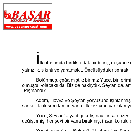
İ
lk oluşumda birdik, ortak bir bilinç, düşünc
yalnızlık, sıkıntı ve yaratmak... Öncüsüydüler sonraki
Bölünmüş, çoğalmıştık; birimiz Yüce, birilerimiz Gö
olmuştu, -olacaktı da. Biz de haklıydık, Şeytan da, a
"Pişmandık".
Adem, Havva ve Şeytan yeryüzüne ışınlanmışlardı. 
sanki. İlk oluşumdan bu yana, ilk kez yine yankılanıyo
Yüce, Şeytan'la yaptığı tartışmayı, insan üzerine o
değiştirmiş, her şeyi bir yana bırakmış, insan konu
Yönetim ve Karar Bölümü, Planlama'nın önerileri doğ