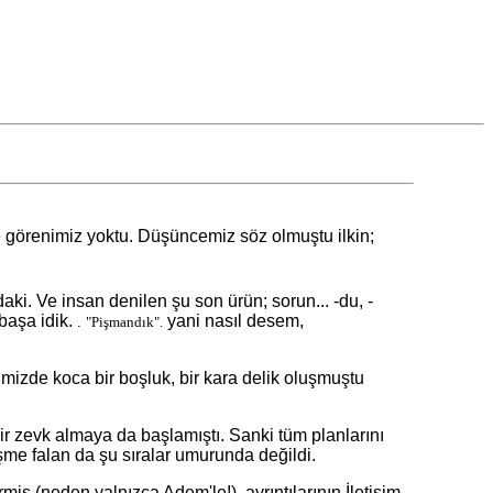
ve görenimiz yoktu. Düşüncemiz söz olmuştu ilkin;
. Ve insan denilen şu son ürün; sorun... -du, -
başa idik.
yani nasıl desem,
.
"Pişmandık".
zde koca bir boşluk, bir kara delik oluşmuştu
r zevk almaya da başlamıştı. Sanki tüm planlarını
me falan da şu sıralar umurunda değildi.
 (neden yalnızca Adem'le!), ayrıntılarının İletişim