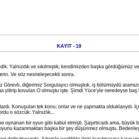
KAYIT - 19
e idik. Yalnızdık ve sıkılmıştık; kendimizden başka gördüğümüz 
lerin. Ve söz nesneleşecekti sonra.
revli, diğerimiz Sorgulayıcı olmuştuk, iş bölümüydü aramızdaki
ma yitirip kovulan O olmuştu işte. Şimdi Yüce'yle neredeyse baş 
Konuşulan tek konu; onlar ve ne yapmakta olduklarıydı. İçimi
rdu o sözcük: Yalnızlık...
ynanan bir oyun gibi kabul etmişti. Şaşırtıcıydı ama, büyük bi
lu oyunu kazanmaktan başka bir şey düşünmez olmuştu. Bedenleş
rultusunda, Adem'le ivedilikle ilişki kurulmasına karar vermiş