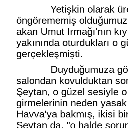
Yetişkin olarak üreti
öngörememiş olduğumuz 
akan Umut Irmağı'nın kıy
yakınında oturdukları o g
gerçekleş
Duyduğumuza göre, Yü
salondan kovulduktan son
Şeytan, o güzel sesiyle 
girmelerinin neden yasa
Havva'ya bakmış, ikisi bi
Şeytan da, "o halde soru