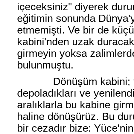
içeceksiniz" diyerek duru
eğitimin sonunda Dünya'y
etmemişti. Ve bir de küç
kabini'nden uzak duracak
girmeyin yoksa zalimlerd
bulunmuştu.
Dönüşüm kabini; tüm ı
depoladıkları ve yenilendik
aralıklarla bu kabine gir
haline dönüşürüz. Bu du
bir cezadır bize: Yüce'nin