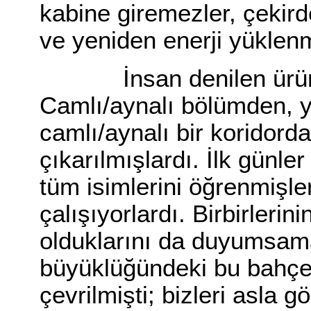
kabine giremezler, çekirde
ve yeniden enerji yüklenm
İnsan denilen ürünle
Camlı/aynalı bölümden, y
camlı/aynalı bir koridord
çıkarılmışlardı. İlk günle
tüm isimlerini öğrenmişle
çalışıyorlardı. Birbirlerini
olduklarını da duyumsama
büyüklüğündeki bu bahçe, 
çevrilmişti; bizleri asla 