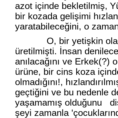
azot içinde bekletilmiş, Y
bir kozada gelişimi hızla
yaratabileceğini, o zam
O, bir yetişkin olara
üretilmişti. İnsan denile
anılacağını ve Erkek(?) o
ürüne, bir cins koza içind
olmadığını!, hızlandırılm
geçtiğini ve bu nedenle d
yaşamamış olduğunu disk
şeyi zamanla 'çocuklarınd