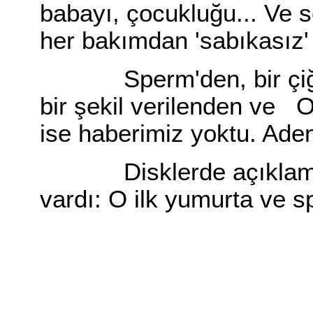
babayı, çocukluğu... Ve se
her bakımdan 'sabıkasız' b
Sperm'den, bir çiğnem
bir şekil verilenden ve O'
ise haberimiz yoktu. Adem'i
Disklerde açıklama(y
vardı: O ilk yumurta ve s