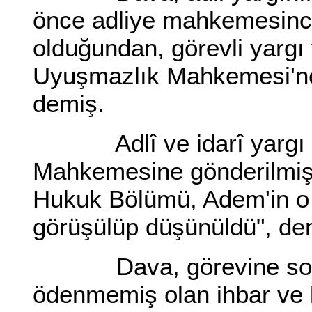
önce adliye mahkemesince 
olduğundan, görevli yargı 
Uyuşmazlık Mahkemesi'ne 
demiş.
Adlî ve idarî yargı do
Mahkemesine gönderilmi
Hukuk Bölümü, Adem'in o 
görüşülüp düşünüldü", de
Dava, görevine son veri
ödenmemiş olan ihbar ve k