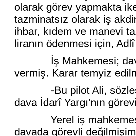
olarak görev yapmakta ike
tazminatsız olarak iş akdin
ihbar, kıdem ve manevi ta
liranın ödenmesi için, Adl
İş Mahkemesi; davanı
vermiş. Karar temyiz edil
-Bu pilot Ali, sözleşme
dava İdarî Yargı'nın görevi
Yerel iş mahkemesi hâ
davada görevli değilmişim