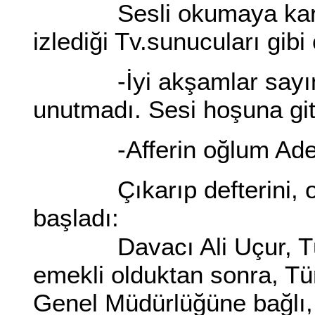
Sesli okumaya karar v
izlediği Tv.sunucuları gib
-İyi akşamlar sayın iz
unutmadı. Sesi hoşuna git
-Afferin oğlum Adem, 
Çıkarıp defterini, ok
başladı:
Davacı Ali Uçur, Türk
emekli olduktan sonra, T
Genel Müdürlüğüne bağlı,