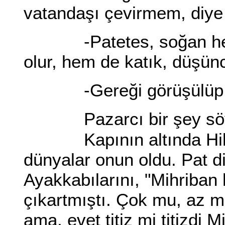
vatandaşı çevirmem, diye
-Patetes, soğan her 
olur, hem de katık, düşünc
-Gereği görüşülüp düş
Pazarcı bir şey söyle
Kapının altında Hikme
dünyalar onun oldu. Pat di
Ayakkabılarını, "Mihriba
çıkartmıştı. Çok mu, az m
ama, evet titiz mi titizdi M