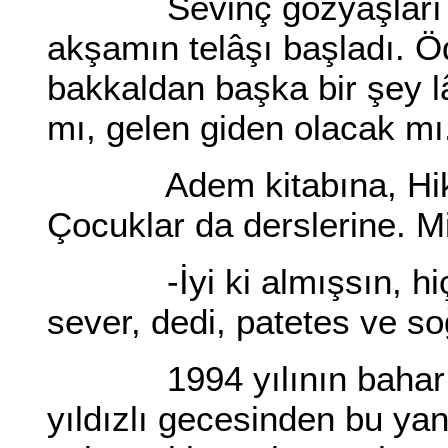
Sevinç gözyaşları dini
akşamın telâşı başladı. Ö
bakkaldan başka bir şey l
mı, gelen giden olacak mı.
Adem kitabına, Hikmet'e
Çocuklar da derslerine. M
-İyi ki almışsın, hiç 
sever, dedi, patetes ve s
1994 yılının bahar son
yıldızlı gecesinden bu yana