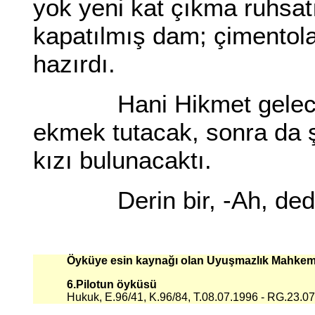
yok yeni kat çıkma ruhsat
kapatılmış dam; çimentola
hazırdı.
Hani Hikmet gelecek d
ekmek tutacak, sonra da ş
kızı bulunacaktı.
Derin bir, -Ah, dedi 
Öyküye esin kaynağı olan Uyuşmazlık Mahkemes
6.Pilotun öyküsü
Hukuk, E.96/41, K.96/84, T.08.07.1996 - RG.23.07.