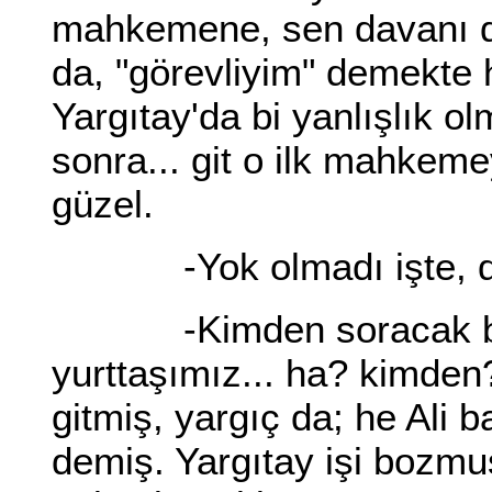
mahkemene, sen davanı d
da, "görevliyim" demekte 
Yargıtay'da bi yanlışlık o
sonra... git o ilk mahkem
güzel.
-Yok olmadı işte, de
-Kimden soracak bunca
yurttaşımız... ha? kimde
gitmiş, yargıç da; he Ali 
demiş. Yargıtay işi bozm