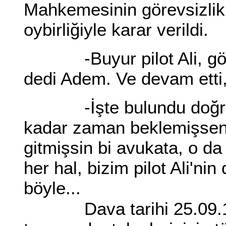
Mahkemesinin görevsizlik 
oybirliğiyle karar verildi.
-Buyur pilot Ali, gözün
dedi Adem. Ve devam etti
-İşte bulundu doğru 
kadar zaman beklemişsen.
gitmişsin bi avukata, o da
her hal, bizim pilot Ali'ni
böyle...
Dava tarihi 25.09.19