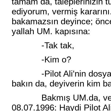
tamam da, taleplerinizin t
ediyorum, vermiş kararını
bakamazsın deyince; önc
yallah UM. kapısına:
-Tak tak,
-Kim o?
-Pilot Ali'nin dosyası.
bakın da, deyiverin kim b
Bakmış UM.da, vermiş 
08.07.1996: Haydi Pilot Ali