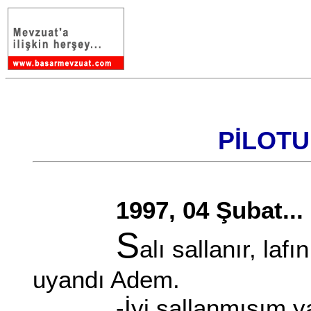
PİLOTU
1997, 04 Şubat...
S
alı sallanır, la
uyandı Adem.
-İyi sallanmışım yahu,