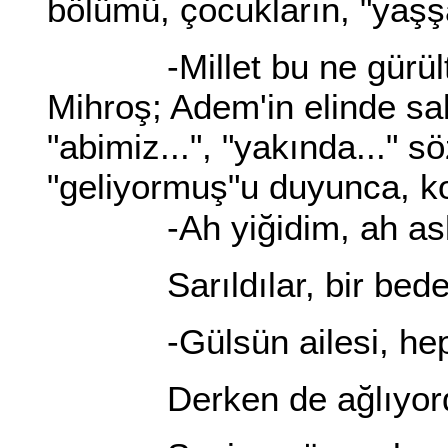
bölümü, çocukların, "yaşşa
-Millet bu ne gürültü, n
Mihroş; Adem'in elinde sa
"abimiz...", "yakında..." sö
"geliyormuş"u duyunca, k
-Ah yiğidim, ah aslan
Sarıldılar, bir beden
-Gülsün ailesi, hep g
Derken de ağlıyordu i