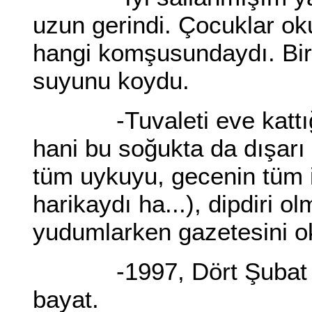
uzun gerindi. Çocuklar oku
hangi komşusundaydı. Bir
suyunu koydu.
-Tuvaleti eve kattığımı
hani bu soğukta da dışarı
tüm uykuyu, gecenin tüm i
harikaydı ha...), dipdiri o
yudumlarken gazetesini 
-1997, Dört Şubat Salı
bayat.