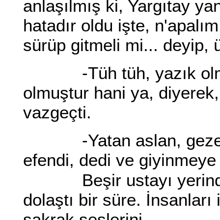
anlaşılmış ki, Yargıtay yan
hatadır oldu işte, n'apalım
sürüp gitmeli mi... deyip,
-Tüh tüh, yazık olmuş 
olmuştur hani ya, diyerek,
vazgeçti.
-Yatan aslan, gezen ti
efendi, dedi ve giyinmeye 
Beşir ustayı yerinde 
dolaştı bir süre. İnsanları 
şakrak seslerini...