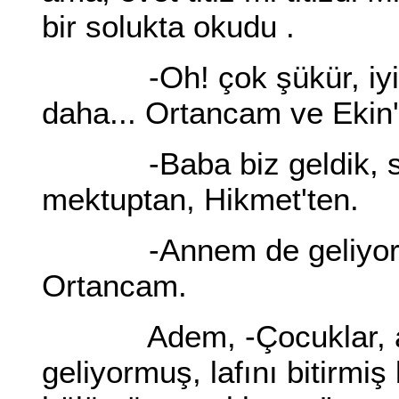
bir solukta okudu .
-Oh! çok şükür, iyiymi
daha... Ortancam ve Ekin'
-Baba biz geldik, sesi
mektuptan, Hikmet'ten.
-Annem de geliyor, ba
Ortancam.
Adem, -Çocuklar, abin
geliyormuş, lafını bitirmiş 