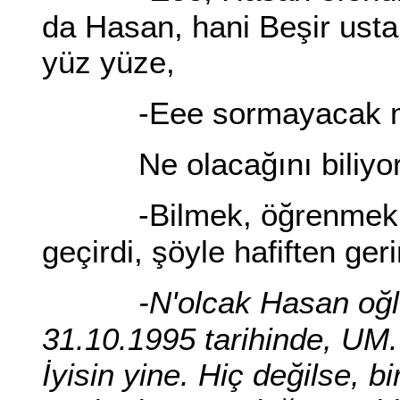
da Hasan, hani Beşir usta
yüz yüze,
-Eee sormayacak mı
Ne olacağını biliyo
-Bilmek, öğrenmek 
geçirdi, şöyle hafiften ger
-N'olcak Hasan oğ
31.10.1995 tarihinde, UM.
İyisin yine. Hiç değilse, bi