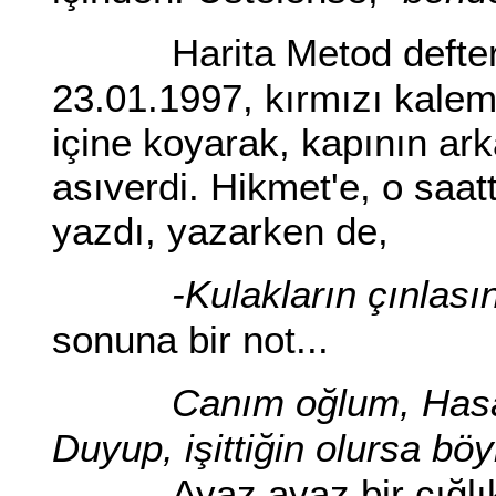
Harita Metod defter
23.01.1997, kırmızı kaleml
içine koyarak, kapının ark
asıverdi. Hikmet'e, o saa
yazdı, yazarken de,
-Kulakların çınlası
sonuna bir not...
Canım oğlum, Hasan
Duyup, işittiğin olursa böy
Avaz avaz bir çığlı