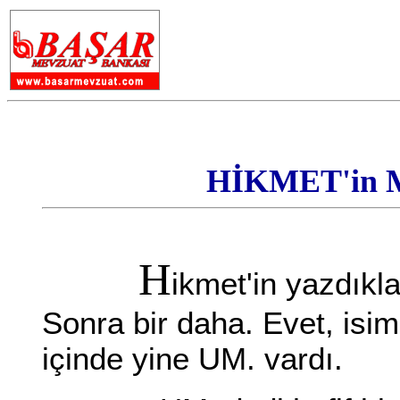
HİKMET'in 
H
ikmet'in yazdıkl
Sonra bir daha. Evet, isiml
içinde yine UM. vardı.