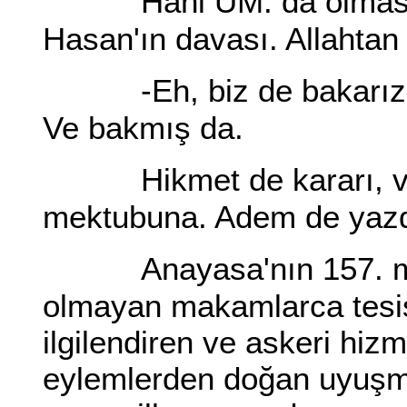
Hani UM. da olmas
Hasan'ın davası. Allahtan 
-Eh, biz de bakarı
Ve bakmış da.
Hikmet de kararı, v
mektubuna. Adem de yazdı
Anayasa'nın 157. m
olmayan makamlarca tesis e
ilgilendiren ve askeri hizm
eylemlerden doğan uyuşma