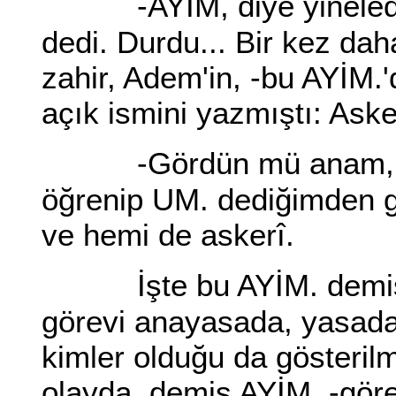
-AYİM, diye yineled
dedi. Durdu... Bir kez dah
zahir, Adem'in, -bu AYİM.'
açık ismini yazmıştı: As
-Gördün mü anam, 
öğrenip UM. dediğimden g
ve hemi de askerî.
İşte bu AYİM. demi
görevi anayasada, yasada b
kimler olduğu da gösterilm
olayda, demiş AYİM. -görev