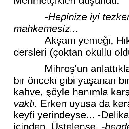
Mehmetçikleri düşündü:
-Hepinize iyi tezke
mahkemesiz...
Akşam yemeği, Hik
dersleri (çoktan okullu ol
Mihroş'un anlattıkl
bir önceki gibi yaşanan 
kahve, şöyle hanımla karşı
vakti.
Erken uyusa da kerat
keyfi yerindeyse... -Delika
içinden. Üstelense,
-bende