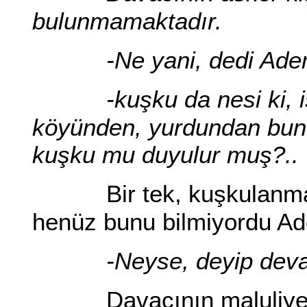
bulunmamaktadır.
-Ne yani, dedi Ad
-kuşku da nesi ki, 
köyünden, yurdundan bunca
kuşku mu duyulur muş?..
Bir tek, kuşkulanm
henüz bunu bilmiyordu A
-Neyse, deyip deva
Davacının maluliye