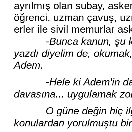
ayrılmış olan subay, aske
öğrenci, uzman çavuş, u
erler ile sivil memurlar as
-Bunca kanun, şu 
yazdı diyelim de, okumak
Adem.
-Hele ki Adem'in d
davasına... uygulamak zor
O güne değin hiç i
konulardan yorulmuştu bir