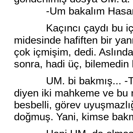
-Um bakalım Hasa
Kaçıncı çaydı bu iç
midesinde hafiften bir yan
çok içmişim, dedi. Aslınd
sonra, hadi üç, bilemedin
UM. bi bakmış... -
diyen iki mahkeme ve bu
besbelli, görev uyuşmazlı
doğmuş. Yani, kimse bakma