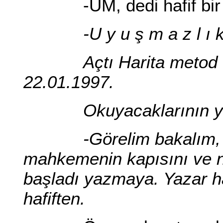
-UM, dedi hafif bir se
-U y u ş m a z l ı
Açtı Harita metod d
22.01.1997.
Okuyacaklarının 
-Görelim bakalım,
mahkemenin kapısını ve 
başladı yazmaya. Yazar h
hafiften.