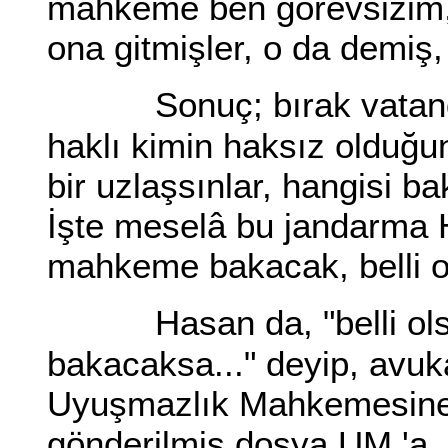
mahkeme ben görevsizim, 
ona gitmişler, o da demiş
Sonuç; bırak vatan
haklı kimin haksız olduğ
bir uzlaşsınlar, hangisi 
İşte meselâ bu jandarma 
mahkeme bakacak, belli o
Hasan da, "belli o
bakacaksa..." deyip, avuk
Uyuşmazlık Mahkemesine 
gönderilmiş dosya UM.'a.