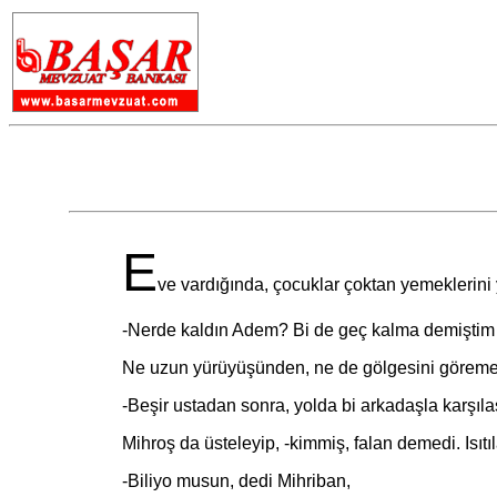
E
ve vardığında, çocuklar çoktan yemeklerini y
-Nerde kaldın Adem? Bi de geç kalma demiştim iyi
Ne uzun yürüyüşünden, ne de gölgesini göremedi
-Beşir ustadan sonra, yolda bi arkadaşla karşılaştık
Mihroş da üsteleyip, -kimmiş, falan demedi. Isıtıla
-Biliyo musun, dedi Mihriban,