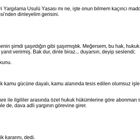
rgılama Usulü Yasası mı ne, işte onun bilmem kaçıncı maddes
nden dinleyelim gerisini.
şimdi şaşırdığın gibi şaşırmıştık. Meğersem, bu hak, hukuk, 
nıt verirmiş. Bak dur, dinle biraz... duyarsın, deyip seslendi;
kunu.
amu gücüne dayalı, kamu alanında tesis edilen olumsuz işlem
le ilgililer arasında özel hukuk hükümlerine göre abonman sö
nle de, dava adli yargının görevine girer.
kararını, dedi.