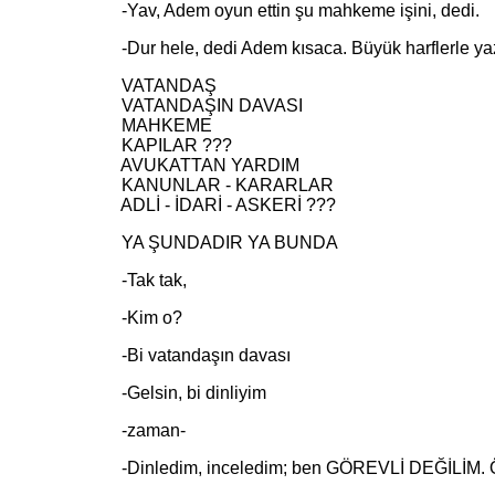
-Yav, Adem oyun ettin şu mahkeme işini, dedi.
-Dur hele, dedi Adem kısaca. Büyük harflerle yazm
VATANDAŞ
VATANDAŞIN DAVASI
MAHKEME
KAPILAR ???
AVUKATTAN YARDIM
KANUNLAR - KARARLAR
ADLİ - İDARİ - ASKERİ ???
YA ŞUNDADIR YA BUNDA
-Tak tak,
-Kim o?
-Bi vatandaşın davası
-Gelsin, bi dinliyim
-zaman-
-Dinledim, inceledim; ben GÖREVLİ DEĞİLİM. Öt