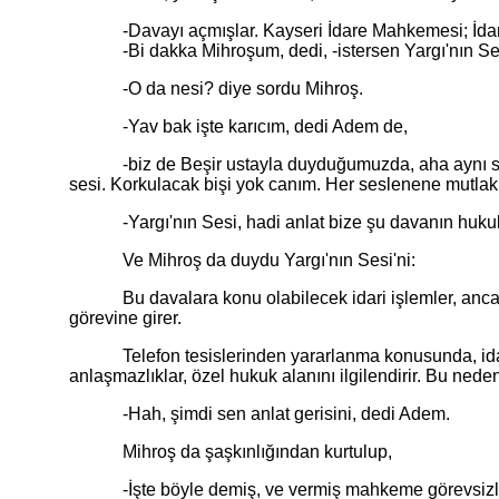
-Davayı açmışlar. Kayseri İdare Mahkemesi; İdari Ya
-Bi dakka Mihroşum, dedi, -istersen Yargı'nın Sesi'
-O da nesi? diye sordu Mihroş.
-Yav bak işte karıcım, dedi Adem de,
-biz de Beşir ustayla duyduğumuzda, aha aynı senin 
sesi. Korkulacak bişi yok canım. Her seslenene mutlak ya
-Yargı'nın Sesi, hadi anlat bize şu davanın huku
Ve Mihroş da duydu Yargı'nın Sesi'ni:
Bu davalara konu olabilecek idari işlemler, ancak k
görevine girer.
Telefon tesislerinden yararlanma konusunda, idare i
anlaşmazlıklar, özel hukuk alanını ilgilendirir. Bu nede
-Hah, şimdi sen anlat gerisini, dedi Adem.
Mihroş da şaşkınlığından kurtulup,
-İşte böyle demiş, ve vermiş mahkeme görevsizlik 