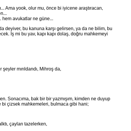
.. Ama yook, olur mu, önce bi iyicene araştıracan,
n...
 hem avukatlar ne güne...
deyiver, bu kanuna karşı gelirsen, ya da ne bilim, bu
lecek. İş mi bu yav, kapı kapı dolaş, doğru mahkemeyi
r şeyler mırıldandı, Mihroş da,
ken. Sonacıma, bak bir bir yazmışım, kimden ne duyup
le bi çizsek mahkemeleri, bulmaca gibi hani;
tı, çayları tazelerken,