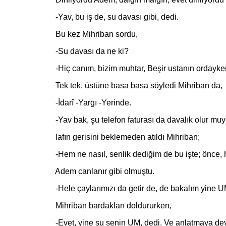
-Yav, bu iş de, su davası gibi, dedi.
Bu kez Mihriban sordu,
-Su davası da ne ki?
-Hiç canım, bizim muhtar, Beşir ustanın ordayken, b
Tek tek, üstüne basa basa söyledi Mihriban da,
-İdarî -Yargı -Yerinde.
-Yav bak, şu telefon faturası da davalık olur muym
lafın gerisini beklemeden atıldı Mihriban;
-Hem ne nasıl, senlik dediğim de bu işte; önce, h
Adem canlanır gibi olmuştu.
-Hele çaylarımızı da getir de, de bakalım yine UM
Mihriban bardakları doldururken,
-Evet, yine şu senin UM, dedi. Ve anlatmaya deva