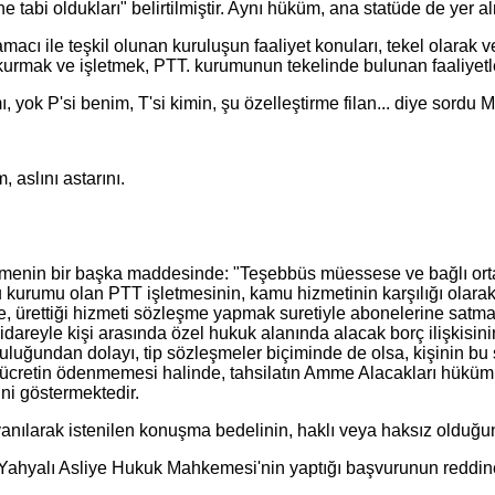
 tabi oldukları" belirtilmiştir. Aynı hüküm, ana statüde de yer al
ile teşkil olunan kuruluşun faaliyet konuları, tekel olarak veri
i kurmak ve işletmek, PTT. kurumunun tekelinde bulunan faaliyet
ok P'si benim, T'si kimin, şu özelleştirme filan... diye sordu M
aslını astarını.
başka maddesinde: "Teşebbüs müessese ve bağlı ortaklıklar,
u kurumu olan PTT işletmesinin, kamu hizmetinin karşılığı olarak 
re, ürettiği hizmeti sözleşme yapmak suretiyle abonelerine satma
 idareyle kişi arasında özel hukuk alanında alacak borç ilişkisin
luluğundan dolayı, tip sözleşmeler biçiminde de olsa, kişinin b
den ücretin ödenmemesi halinde, tahsilatın Amme Alacakları hüküml
ğini göstermektedir.
ılarak istenilen konuşma bedelinin, haklı veya haksız olduğunun
yalı Asliye Hukuk Mahkemesi'nin yaptığı başvurunun reddine 