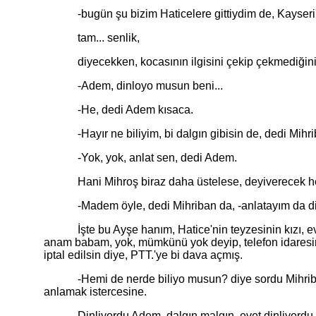
-bugün şu bizim Haticelere gittiydim de, Kayseri'den 
tam... senlik,
diyecekken, kocasının ilgisini çekip çekmediğini a
-Adem, dinloyo musun beni...
-He, dedi Adem kısaca.
-Hayır ne biliyim, bi dalgın gibisin de, dedi Mihri
-Yok, yok, anlat sen, dedi Adem.
Hani Mihroş biraz daha üstelese, deyiverecek her bir
-Madem öyle, dedi Mihriban da, -anlatayım da di
İşte bu Ayşe hanım, Hatice'nin teyzesinin kızı, evind
anam babam, yok, mümkünü yok deyip, telefon idaresind
iptal edilsin diye, PTT.'ye bi dava açmış.
-Hemi de nerde biliyo musun? diye sordu Mihriban, 
anlamak istercesine.
Dinliyordu Adem, dalgın malgın, evet dinliyordu am