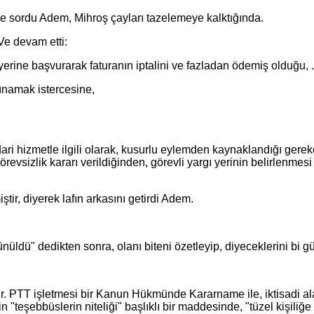
ordu Adem, Mihroş çayları tazelemeye kalktığında.
e devam etti:
e başvurarak faturanın iptalini ve fazladan ödemiş olduğu, ....
namak istercesine,
izmetle ilgili olarak, kusurlu eylemden kaynaklandığı gerekç
vsizlik kararı verildiğinden, görevli yargı yerinin belirlenme
diyerek lafın arkasını getirdi Adem.
dedikten sonra, olanı biteni özetleyip, diyeceklerini bi gü
. PTT işletmesi bir Kanun Hükmünde Kararname ile, iktisadi ala
n "teşebbüslerin niteliği" başlıklı bir maddesinde, "tüzel kişi