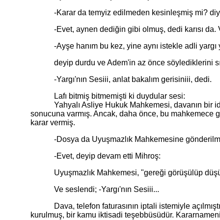
-Karar da temyiz edilmeden kesinleşmiş mi? diye s
-Evet, aynen dediğin gibi olmuş, dedi karısı da. V
-Ayşe hanım bu kez, yine aynı istekle adli yargı yerin
deyip durdu ve Adem'in az önce söylediklerini sı
-Yargı'nın Sesiii, anlat bakalım gerisiniii, dedi.
Lafı bitmiş bitmemişti ki duydular sesi:
Yahyalı Asliye Hukuk Mahkemesi, davanın bir idari h
sonucuna varmış. Ancak, daha önce, bu mahkemece göre
karar vermiş.
-Dosya da Uyuşmazlık Mahkemesine gönderilmiştir, 
-Evet, deyip devam etti Mihroş:
Uyuşmazlık Mahkemesi, "gereği görüşülüp düşünüldü" 
Ve seslendi; -Yargı'nın Sesiii...
Dava, telefon faturasının iptali istemiyle açılmıştır
kurulmuş, bir kamu iktisadi teşebbüsüdür. Kararnameni