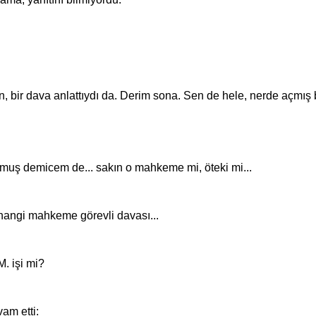
ir dava anlattıydı da. Derim sona. Sen de hele, nerde açmış
uş demicem de... sakın o mahkeme mi, öteki mi...
angi mahkeme görevli davası...
. işi mi?
m etti: