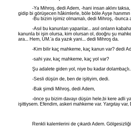
-Ya Mihroş, dedi Adem, -hani insan aklını taksa, oynat
gidip bi görüşecen hâkimlerle, böle böle Ayşe hanımın 
-Bu bizim işimiz olmamalı, dedi Mihroş, -bunca avuk
-Asıl bu kanunları yapanlar... asıl onların kabahati 
kanunla bi işin olursa, kim olursan ol, dooğru şu mahk
ara... Hem, UM.'a da yazık yani... dedi Mihroş da.
-Kim bilir kaç mahkeme, kaç kanun var? dedi Ad
-sahi yav, kaç mahkeme, kaç yol var?
Şu adalete giden yol, niye bu kadar dolambaçlı... Kalkt
-Sesli düşün de, ben de işitiyim, dedi.
-Bak şimdi Mihroş, dedi Adem,
-önce şu bizim davayı düşün hele,bi kere adli yargı 
işittiysem. Efendim, askeri mahkeme var. Yargıtay var,
Renkli kalemlerini de çıkardı Adem. Gölgesizliğini ço