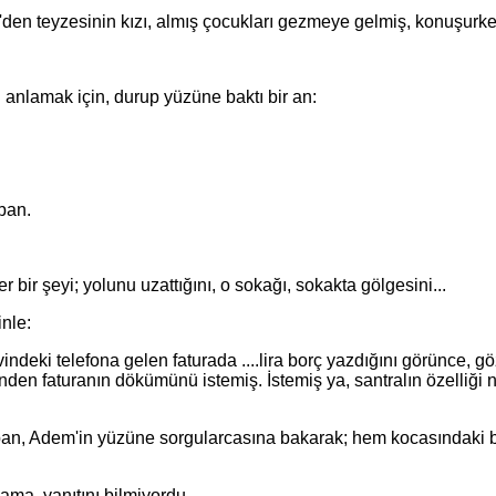
teyzesinin kızı, almış çocukları gezmeye gelmiş, konuşurken or
nlamak için, durup yüzüne baktı bir an:
ban.
 şeyi; yolunu uzattığını, o sokağı, sokakta gölgesini...
nle:
eki telefona gelen faturada ....lira borç yazdığını görünce, gö
en faturanın dökümünü istemiş. İstemiş ya, santralın özelliği 
Adem'in yüzüne sorgularcasına bakarak; hem kocasındaki bu d
a, yanıtını bilmiyordu.