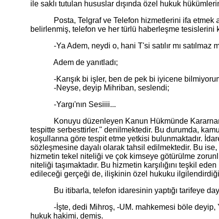
ile saklı tutulan hususlar dışında özel hukuk hükümlerine
Posta, Telgraf ve Telefon hizmetlerini ifa etmek amacı 
belirlenmiş, telefon ve her türlü haberleşme tesislerin
-Ya Adem, neydi o, hani T'si satılır mı satılmaz mı, y
Adem de yanıtladı;
-Karışık bi işler, ben de pek bi iyicene bilmiyorum, 
-Neyse, deyip Mihriban, seslendi;
-Yargı'nın Sesiiii...
Konuyu düzenleyen Kanun Hükmünde Kararnamenin bir 
tespitte serbesttirler." denilmektedir. Bu durumda, kam
koşullarına göre tespit etme yetkisi bulunmaktadır. İda
sözleşmesine dayalı olarak tahsil edilmektedir. Bu ise,
hizmetin tekel niteliği ve çok kimseye götürülme zorun
niteliği taşımaktadır. Bu hizmetin karşılığını teşkil e
edileceği gerçeği de, ilişkinin özel hukuku ilgilendirdi
Bu itibarla, telefon idaresinin yaptığı tarifeye dayan
-İşte, dedi Mihroş, -UM. mahkemesi böle deyip, Yah
hukuk hakimi, demiş.