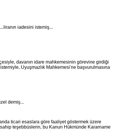
liranın iadesini istemiş...
esiyle, davanın idare mahkemesinin görevine girdiği
si istemiyle, Uyuşmazlık Mahkemesi'ne başvurulmasına
zel demiş...
nda ticari esaslara göre faaliyet göstermek üzere
liğe sahip teşebbüslerin, bu Kanun Hükmünde Kararname