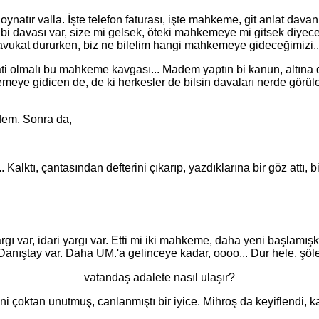
ır valla. İşte telefon faturası, işte mahkeme, git anlat davanı.
bi davası var, size mi gelsek, öteki mahkemeye mi gitsek diyece
at dururken, biz ne bilelim hangi mahkemeye gideceğimizi...
olmalı bu mahkeme kavgası... Madem yaptın bi kanun, altına da 
emeye gidicen de, de ki herkesler de bilsin davaları nerde görü
em. Sonra da,
ı, çantasından defterini çıkarıp, yazdıklarına bir göz attı, bi
var, idari yargı var. Etti mi iki mahkeme, daha yeni başlamış
 Danıştay var. Daha UM.'a gelinceye kadar, oooo... Dur hele, şö
vatandaş adalete nasıl ulaşır?
ktan unutmuş, canlanmıştı bir iyice. Mihroş da keyiflendi, kalk