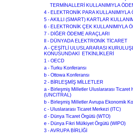
TERMİNALLERİ KULLANIMIYLA ÖD
4 - ELEKTRONİK PARA KULLANIMIYL
5 - AKILLI (SMART) KARTLAR KULLA
6 - ELEKTRONİK ÇEK KULLANIMIYLA
7 - DİĞER ÖDEME ARAÇLARI
II - DÜNYADA ELEKTRONİK TİCARET
A - ÇEŞİTLİ ULUSLARARASI KURULUŞ
KONUSUNDAKİ ETKİNLİKLERİ
1 - OECD
a - Turku Konferansı
b - Ottowa Konferansı
2 - BİRLEŞMİŞ MİLLETLER
a - Birleşmiş Milletler Uluslararası Ticar
(UNCITRAL)
b - Birleşmiş Milletler Avrupa Ekonomik
c - Uluslararası Ticaret Merkezi (ITC)
d - Dünya Ticaret Örgütü (WTO)
e - Dünya Fikri Mülkiyet Örgütü (WIPO)
3 - AVRUPA BİRLİĞİ