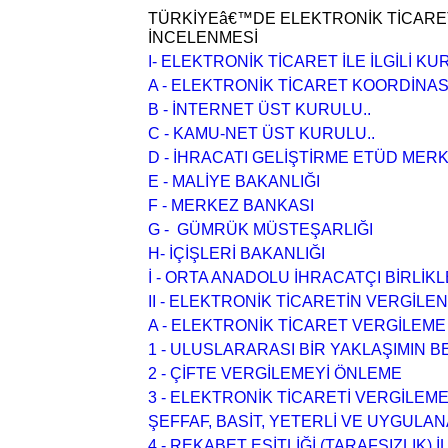
TÜRKİYEâ€™DE ELEKTRONİK TİCARET
İNCELENMESİ
I- ELEKTRONİK TİCARET İLE İLGİLİ 
A - ELEKTRONİK TİCARET KOORDİNA
B - İNTERNET ÜST KURULU..
C - KAMU-NET ÜST KURULU..
D - İHRACATI GELİŞTİRME ETÜD MERK
E - MALİYE BAKANLIĞI
F - MERKEZ BANKASI
G - GÜMRÜK MÜSTEŞARLIĞI
H- İÇİŞLERİ BAKANLIĞI
İ - ORTA ANADOLU İHRACATÇI BİRLİKL
II - ELEKTRONİK TİCARETİN VERGİLE
A - ELEKTRONİK TİCARET VERGİLEME
1 - ULUSLARARASI BİR YAKLAŞIMIN B
2 - ÇİFTE VERGİLEMEYİ ÖNLEME
3 - ELEKTRONİK TİCARETİ VERGİLEME
ŞEFFAF, BASİT, YETERLİ VE UYGULAN
4 - REKABET EŞİTLİĞİ (TARAFSIZLIK) İ