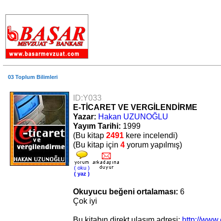
.
03 Toplum Bilimleri
ID:Y033
E-TİCARET VE VERGİLENDİRME
Yazar:
Hakan UZUNOĞLU
Yayım Tarihi:
1999
(Bu kitap
2491
kere incelendi)
(Bu kitap için
4
yorum yapılmış)
( oku )
( yaz )
Okuyucu beğeni ortalaması:
6
Çok iyi
Bu kitabın direkt ulaşım adresi:
http://www