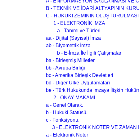
A - ENFORMASYON SAĞLANMASI VE Ö
B - TEKNİK VE İDARİ ALTYAPININ KUR
C - HUKUKİ ZEMİNİN OLUŞTURULMASI
1 - ELEKTRONİK İMZA
a - Tanımı ve Türleri
aa - Dijital (Sayısal) İmza
ab - Biyometrik İmza
b - E-İmza İle İlgili Çalışmalar
ba - Birleşmiş Milletler
bb - Avrupa Birliği
bc - Amerika Birleşik Devletleri
bd - Diğer Ülke Uygulamaları
be - Türk Hukukunda İmzaya İlişkin Hüküm
2 - ONAY MAKAMI
a - Genel Olarak.
b - Hukuki Statüsü.
c - Fonksiyonu.
3 - ELEKTRONİK NOTER VE ZAMAN 
a - Elektronik Noter