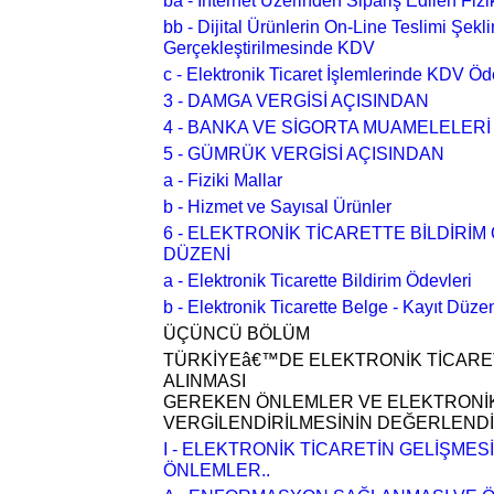
ba - İnternet Üzerinden Sipariş Edilen Fi
bb - Dijital Ürünlerin On-Line Teslimi Şek
Gerçekleştirilmesinde KDV
c - Elektronik Ticaret İşlemlerinde KDV Ö
3 - DAMGA VERGİSİ AÇISINDAN
4 - BANKA VE SİGORTA MUAMELELER
5 - GÜMRÜK VERGİSİ AÇISINDAN
a - Fiziki Mallar
b - Hizmet ve Sayısal Ürünler
6 - ELEKTRONİK TİCARETTE BİLDİRİM
DÜZENİ
a - Elektronik Ticarette Bildirim Ödevleri
b - Elektronik Ticarette Belge - Kayıt Düze
ÜÇÜNCÜ BÖLÜM
TÜRKİYEâ€™DE ELEKTRONİK TİCARET
ALINMASI
GEREKEN ÖNLEMLER VE ELEKTRONİK
VERGİLENDİRİLMESİNİN DEĞERLENDİ
I - ELEKTRONİK TİCARETİN GELİŞMES
ÖNLEMLER..