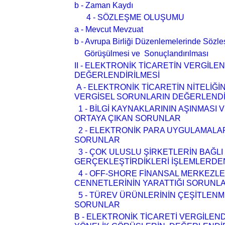
b - Zaman Kaydı
4 - SÖZLEŞME OLUŞUMU
a - Mevcut Mevzuat
b - Avrupa Birliği Düzenlemelerinde S
Görüşülmesi ve Sonuçlandırılması
II - ELEKTRONİK TİCARETİN VERGİLE
DEĞERLENDİRİLMESİ
A - ELEKTRONİK TİCARETİN NİTELİ
VERGİSEL SORUNLARIN DEĞERLENDİ
1 - BİLGİ KAYNAKLARININ AŞINMASI
ORTAYA ÇIKAN SORUNLAR
2 - ELEKTRONİK PARA UYGULAMALA
SORUNLAR
3 - ÇOK ULUSLU ŞİRKETLERİN BAĞLI 
GERÇEKLEŞTİRDİKLERİ İŞLEMLERD
4 - OFF-SHORE FİNANSAL MERKEZLE
CENNETLERİNİN YARATTIĞI SORUN
5 - TÜREV ÜRÜNLERİNİN ÇEŞİTLENM
SORUNLAR
B - ELEKTRONİK TİCARETİ VERGİLE