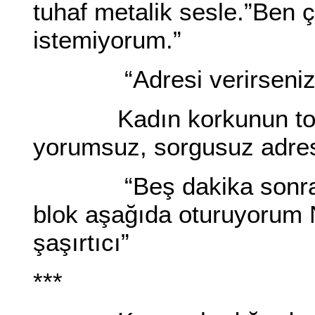
tuhaf metalik sesle.”Ben
istemiyorum.”
“Adresi verirseniz he
Kadın korkunun tonlarc
yorumsuz, sorgusuz adresi 
“Beş dakika sonra or
blok aşağıda oturuyorum N
şaşırtıcı”
***