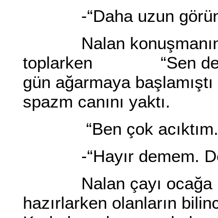
-“Daha uzun görünüy
Nalan konuşmanın ara
toplarken “Sen de” ded
gün ağarmaya başlamıştı b
spazm canını yaktı.
“Ben çok acıktım. Tos
-“Hayır demem. Doğru
Nalan çayı ocağa koyu
hazırlarken olanların bili