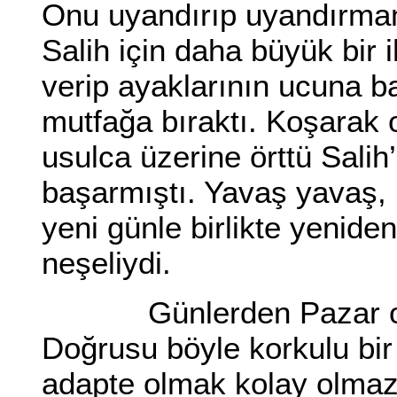
Onu uyandırıp uyandırmam
Salih için daha büyük bir
verip ayaklarının ucuna ba
mutfağa bıraktı. Koşarak 
usulca üzerine örttü Sali
başarmıştı. Yavaş yavaş,
yeni günle birlikte yenid
neşeliydi.
Günlerden Pazar oluşu
Doğrusu böyle korkulu bir
adapte olmak kolay olmazd