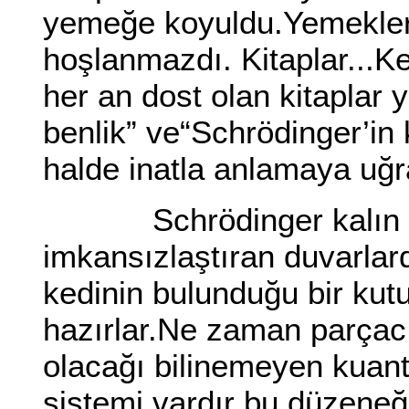
yemeğe koyuldu.Yemekleri
hoşlanmazdı. Kitaplar...Ke
her an dost olan kitaplar 
benlik” ve“Schrödinger’in 
halde inatla anlamaya uğ
Schrödinger kalın ve 
imkansızlaştıran duvarlar
kedinin bulunduğu bir kutu
hazırlar.Ne zaman parçac
olacağı bilinemeyen kuant
sistemi vardır bu düzeneğ