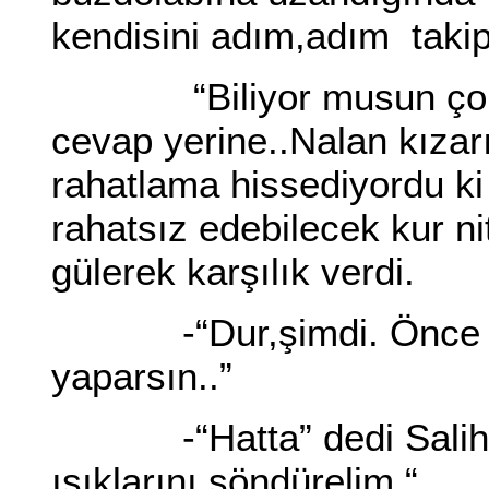
kendisini adım,adım taki
“Biliyor musun çok güz
cevap yerine..Nalan kızar
rahatlama hissediyordu k
rahatsız edebilecek kur ni
gülerek karşılık verdi.
-“Dur,şimdi. Önce sor
yaparsın..”
-“Hatta” dedi Salih “İ
ışıklarını söndürelim “