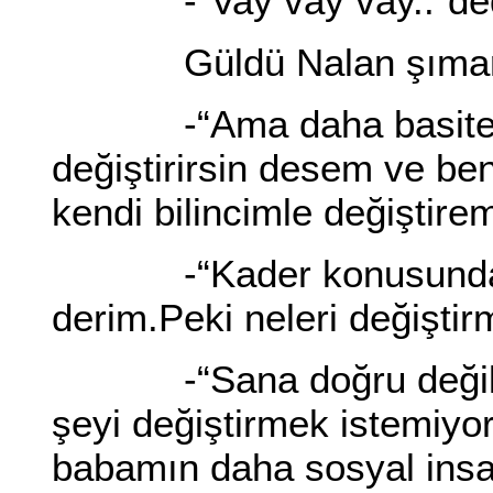
-“Vay vay vay..”dedi Sa
Güldü Nalan şımarık bi
-“Ama daha basite ind
değiştirirsin desem ve be
kendi bilincimle değiştir
-“Kader konusunda ala
derim.Peki neleri değiştir
-“Sana doğru değilmiş 
şeyi değiştirmek istemiy
babamın daha sosyal insan