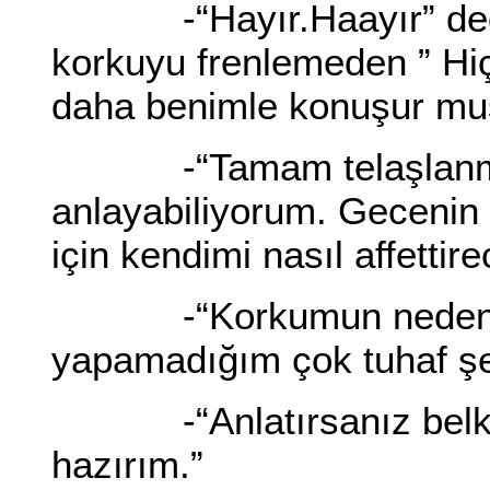
-“Hayır.Haayır” dedi k
korkuyu frenlemeden ” Hiç 
daha benimle konuşur mu
-“Tamam telaşlanmay
anlayabiliyorum. Gecenin 
için kendimi nasıl affetti
-“Korkumun nedeni siz
yapamadığım çok tuhaf şey
-“Anlatırsanız belki r
hazırım.”