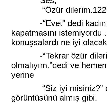
Ses;
“Özür dilerim.122303
-“Evet” dedi kadın ,a
kapatmasını istemiyordu 
konuşsalardı ne iyi olacakt
-“Tekrar özür dilerim
olmalıyım.”dedi ve hemen
yerine
“Siz iyi misiniz?” diy
görüntüsünü almış gibi.