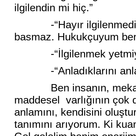
ilgilendin mi hiç.”
-“Hayır ilgilenmedim. 
basmaz. Hukukçuyum ben. 
-“İlgilenmek yetmiyor k
-“Anladıklarını anlat
Ben insanın, mekanik f
maddesel varlığının çok 
anlamını, kendisini oluştu
tanımını arıyorum. Ki kuan