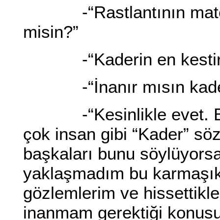
-“Rastlantının matemati
misin?”
-“Kaderin en kestirme
-“İnanır mısın kade
-“Kesinlikle evet. Ben
çok insan gibi “Kader” s
başkaları bunu söylüyorsa 
yaklaşmadım bu karmaşık
gözlemlerim ve hissettikl
inanmam gerektiği konusun