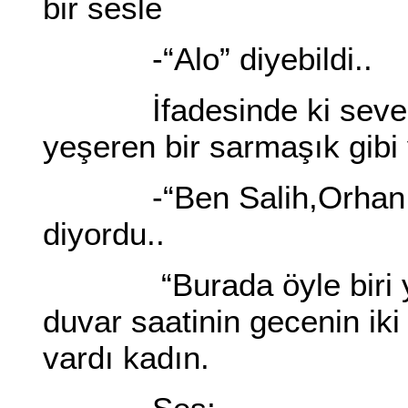
bir sesle
-“Alo” diyebildi..
İfadesinde ki sevecenl
yeşeren bir sarmaşık gibi 
-“Ben Salih,Orhan Bey
diyordu..
“Burada öyle biri yok
duvar saatinin gecenin iki
vardı kadın.