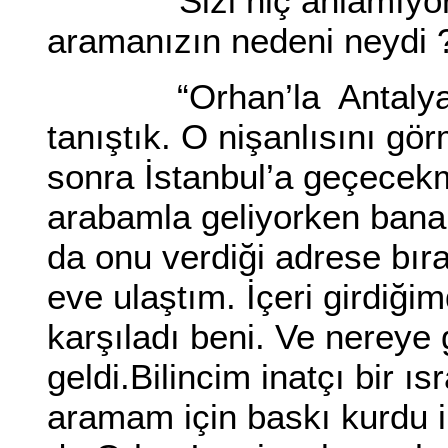
“Sizi hiç anlamıyorum.
aramanızın nedeni neydi 
“Orhan’la Antalya’da
tanıştık. O nişanlısını gö
sonra İstanbul’a geçecek
arabamla geliyorken bana 
da onu verdiği adrese bır
eve ulaştım. İçeri girdiğ
karşıladı beni. Ve nereye
geldi.Bilincim inatçı bir ı
aramam için baskı kurdu 