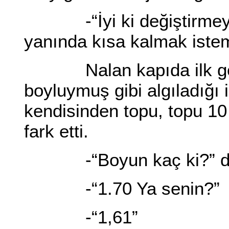
-“İyi ki değiştirmeye
yanında kısa kalmak iste
Nalan kapıda ilk gör
boyluymuş gibi algıladığı 
kendisinden topu, topu 1
fark etti.
-“Boyun kaç ki?” di
-“1.70 Ya senin?”
-“1,61”