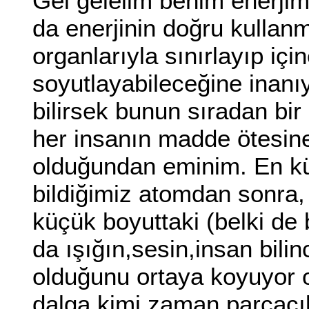
Gel gelelim benim enerjim
da enerjinin doğru kullan
organlarıyla sınırlayıp i
soyutlayabileceğine inanı
bilirsek bunun sıradan bi
her insanın madde ötesine
olduğundan eminim. En k
bildiğimiz atomdan sonr
küçük boyuttaki (belki de
da ışığın,sesin,insan bil
olduğunu ortaya koyuyor 
dalga kimi zaman parçacık