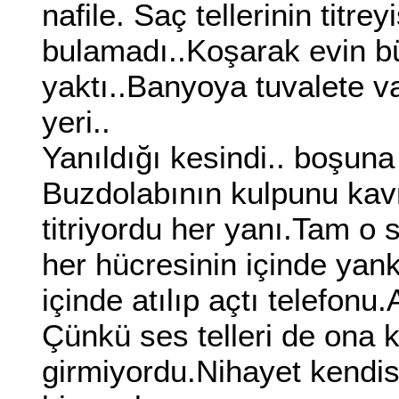
nafile. Saç tellerinin titr
bulamadı..Koşarak evin büt
yaktı..Banyoya tuvalete v
yeri..
Yanıldığı kesindi.. boşun
Buzdolabının kulpunu ka
titriyordu her yanı.Tam o s
her hücresinin içinde ya
içinde atılıp açtı telefon
Çünkü ses telleri de ona k
girmiyordu.Nihayet kendis