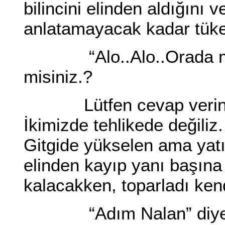
bilincini elinden aldığını 
anlatamayacak kadar tüken
“Alo..Alo..Orada mısı
misiniz.?
Lütfen cevap verin. İ
İkimizde tehlikede değiliz
Gitgide yükselen ama yatış
elinden kayıp yanı başın
kalacakken, toparladı kend
“Adım Nalan” diyebild