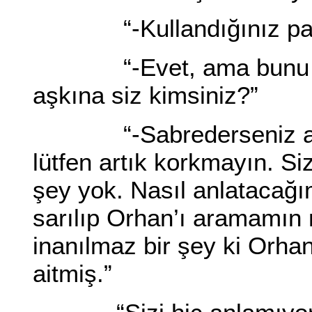
“-Kullandığınız parfü
“-Evet, ama bunu nere
aşkına siz kimsiniz?”
“-Sabrederseniz anla
lütfen artık korkmayın. Si
şey yok. Nasıl anlatacağ
sarılıp Orhan’ı aramamın
inanılmaz bir şey ki Orhan
aitmiş.”