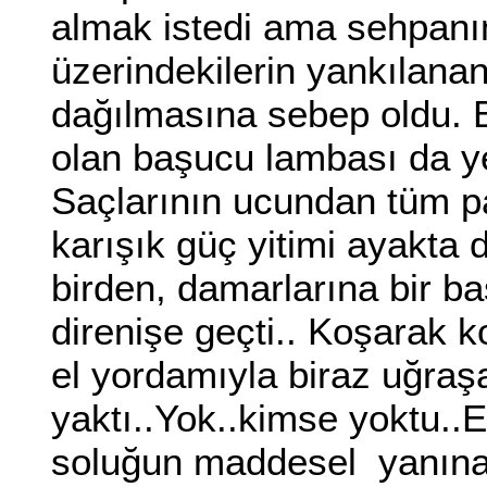
almak istedi ama sehpanı
üzerindekilerin yankılanan 
dağılmasına sebep oldu. B
olan başucu lambası da 
Saçlarının ucundan tüm p
karışık güç yitimi ayakta 
birden, damarlarına bir ba
direnişe geçti.. Koşarak k
el yordamıyla biraz uğraşa
yaktı..Yok..kimse yoktu..E
soluğun maddesel yanına 