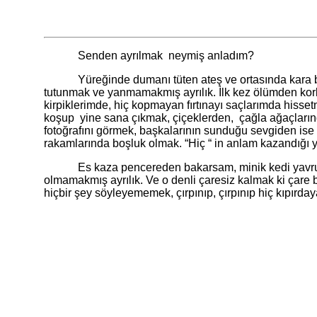
Senden ayrılmak neymiş anladım?
Yüreğinde dumanı tüten ateş ve ortasında kara bir ta
tutunmak ve yanmamakmış ayrılık. İlk kez ölümden ko
kirpiklerimde, hiç kopmayan fırtınayı saçlarımda hiss
koşup yine sana çıkmak, çiçeklerden, çağla ağaçlarınd
fotoğrafını görmek, başkalarının sunduğu sevgiden is
rakamlarında boşluk olmak. “Hiç “ in anlam kazandığı ye
Es kaza pencereden bakarsam, minik kedi yavrusunun
olmamakmış ayrılık. Ve o denli çaresiz kalmak ki çare
hiçbir şey söyleyememek, çırpınıp, çırpınıp hiç kıpır