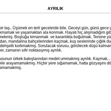
AYRILIK
ş.. Üşümek en terli gecelerde bile. Geceyi gün, günü gece gibi
rkmamak ve yaşamaktan ala konmak. Hayatı hiç alışmadığım gib
etmekmiş. Boşluğa tırmanmak ve karanlıkta boğulmak. Tersine y
an, mandalina bahçelerinden kaçmak, kuş seslerinde çığlık duym
e dehşetli korkmakmış. Sorulacak sorusu, görülecek düşü kalma
r, zamanın sıfır noktasıymış ayrılık.
 ürkek bakışlarından medet ummakmış ayrılık. Kaymak... en 
 bile arayamamakmış. Hiçbir yere sığamamak, hatta gözyaşını dö
dayamamakmış.