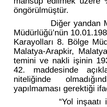
mahsup edilmek üzere %
öngörülmüştür.
Diğer yandan Maliye
Müdürlüğü’nün 10.01.198
Karayolları 8. Bölge Müd
Malatya-Arapkir, Malaty
temini ve nakli işinin 1
42. maddesinde açıkl
niteliğinde olmadığın
yapılmaması gerektiği if
“Yol inşaatı için m