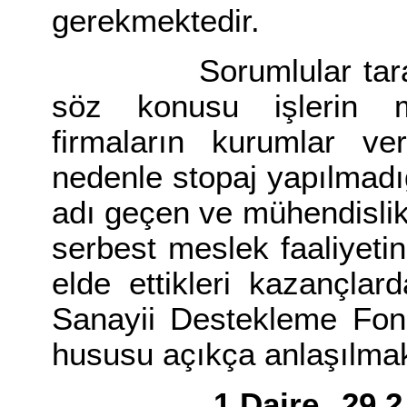
gerekmektedir.
Sorumlular tarafınd
söz konusu işlerin mü
firmaların kurumlar ve
nedenle stopaj yapılmadığ
adı geçen ve mühendislik 
serbest meslek faaliyeti
elde ettikleri kazançla
Sanayii Destekleme Fonu
hususu açıkça anlaşılmak
1.Daire, 29.2.1996