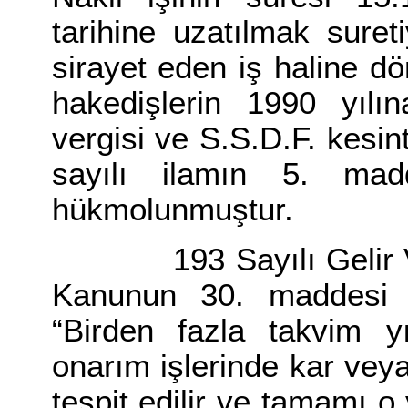
tarihine uzatılmak suret
sirayet eden iş haline 
hakedişlerin 1990 yılın
vergisi ve S.S.D.F. kesi
sayılı ilamın 5. madd
hükmolunmuştur.
193 Sayılı Gelir Verg
Kanunun 30. maddesi i
“Birden fazla takvim y
onarım işlerinde kar veya z
tespit edilir ve tamamı o 