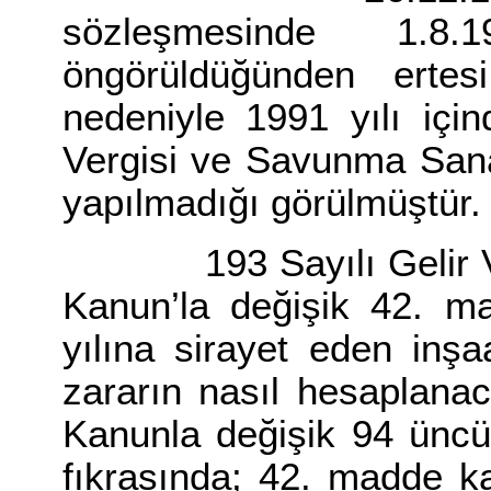
sözleşmesinde 1.8.1
öngörüldüğünden erte
nedeniyle 1991 yılı içi
Vergisi ve Savunma Sana
yapılmadığı görülmüştür.
193 Sayılı Gelir Verg
Kanun’la değişik 42. ma
yılına sirayet eden inş
zararın nasıl hesaplana
Kanunla değişik 94 üncü
fıkrasında; 42. madde k