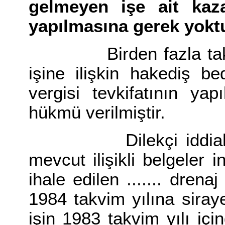
gelmeyen işe ait kaza
yapılmasına gerek yoktu
Birden fazla takvim 
işine ilişkin hakediş b
vergisi tevkifatının ya
hükmü verilmiştir.
Dilekçi iddiaları ü
mevcut ilişikli belgeler i
ihale edilen ....... drena
1984 takvim yılına sira
işin 1983 takvim yılı içi