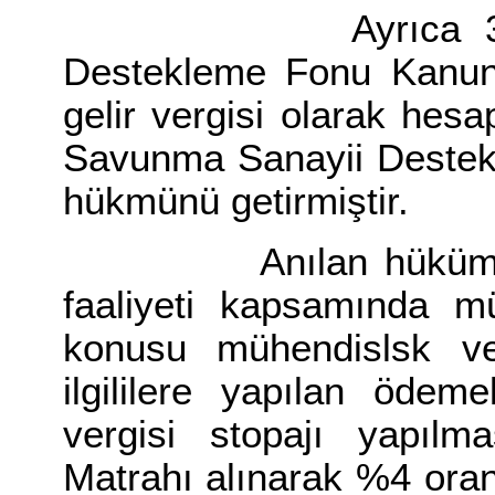
Ayrıca 3238 say
Destekleme Fonu Kanunu
gelir vergisi olarak hes
Savunma Sanayii Destekl
hükmünü getirmiştir.
Anılan hükümler ka
faaliyeti kapsamında m
konusu mühendislsk ve 
ilgililere yapılan ödem
vergisi stopajı yapılm
Matrahı alınarak %4 ora