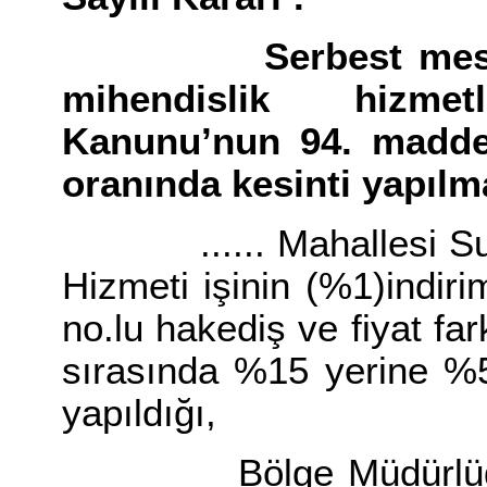
Serbest meslek faa
mihendislik hizmet
Kanunu’nun 94. maddes
oranında kesinti yapılma
...... Mahallesi Sula
Hizmeti işinin (%1)indir
no.lu hakediş ve fiyat fa
sırasında %15 yerine %5 
yapıldığı,
Bölge Müdürlüğü So