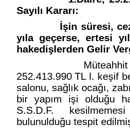
Sayılı Kararı:
İşin süresi, cezası
yıla geçerse, ertesi y
hakedişlerden Gelir Vergi
Müteahhit E.S.’in
252.413.990 TL l. keşif be
salonu, sağlık ocağı, zabıt
bir yapım işi olduğu ha
S.S.D.F. kesilmeme
bulunulduğu tespit edilmiş