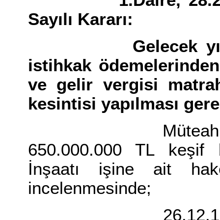
1.Daire, 28.2.1995
Sayılı Kararı:
Gelecek yıllara s
istihkak ödemelerinden
ve gelir vergisi matr
kesintisi yapılması gere
Müteahhit .....
650.000.000 TL keşif b
İnşaatı işine ait hak
incelenmesinde;
26.12.1990 Tarih