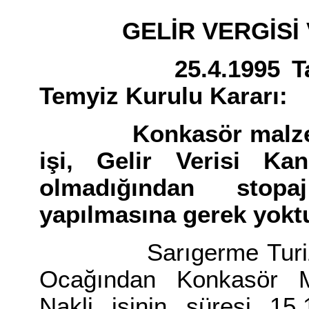
GELİR VERGİSİ VE
25.4.1995 Tarih v
Temyiz Kurulu Kararı:
Konkasör malzemele
işi, Gelir Verisi K
olmadığından stop
yapılmasına gerek yoktu
Sarıgerme Turizm Al
Ocağından Konkasör M
Nakli işinin süresi 15.