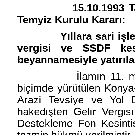
15.10.1993 Tarih v
Temyiz Kurulu Kararı:
Yıllara sari işlerde
vergisi ve SSDF kesi
beyannamesiyle yatırılac
İlamın 11. maddesi
biçimde yürütülen Kony
Arazi Tevsiye ve Yol Do
hakedişten Gelir Vergis
Destekleme Fon Kesintis