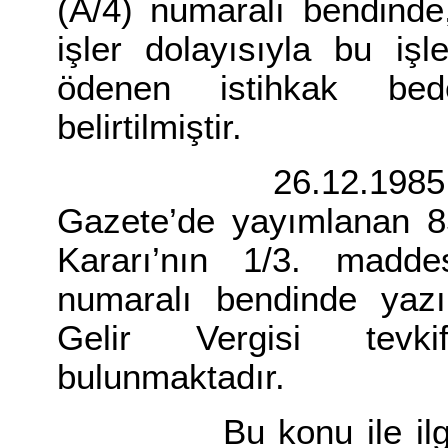
(A/4) numaralı bendind
işler dolayısıyla bu işl
ödenen istihkak bede
belirtilmiştir.
26.12.1985 Tarih 
Gazete’de yayımlanan 85
Kararı’nın 1/3. madd
numaralı bendinde yaz
Gelir Vergisi tevkif
bulunmaktadır.
Bu konu ile ilgili ol