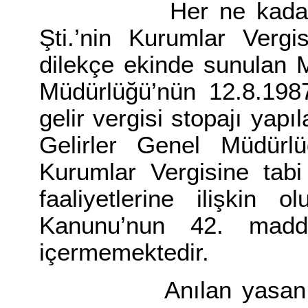
Her ne kadar dilekç
Şti.’nin Kurumlar Vergi
dilekçe ekinde sunulan M
Müdürlüğü’nün 12.8.1987
gelir vergisi stopajı ya
Gelirler Genel Müdürl
Kurumlar Vergisine tabi
faaliyetlerine ilişkin 
Kanunu’nun 42. madde
içermemektedir.
Anılan yasanın 323