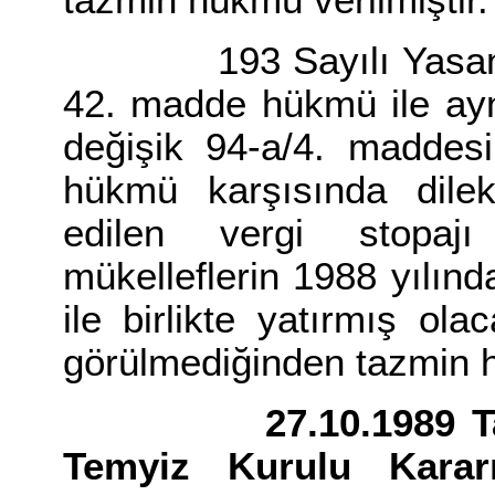
tazmin hükmü verilmiştir.
193 Sayılı Yasanın 23
42. madde hükmü ile ayn
değişik 94-a/4. maddes
hükmü karşısında dile
edilen vergi stopajı 
mükelleflerin 1988 yılı
ile birlikte yatırmış ol
görülmediğinden tazmin 
27.10.1989 Tarih v
Temyiz Kurulu Kararı