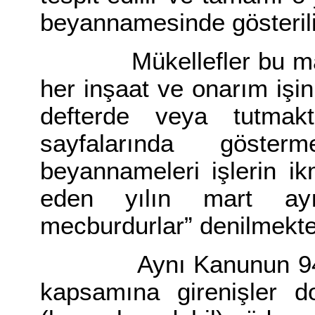
beyannamesinde gösterili
Mükellefler bu madde
her inşaat ve onarım işini
defterde veya tutmakta
sayfalarında göster
beyannameleri işlerin ikm
eden yılın mart ay
mecburdurlar” denilmekte
Aynı Kanunun 94/4 
kapsamına girenişler do