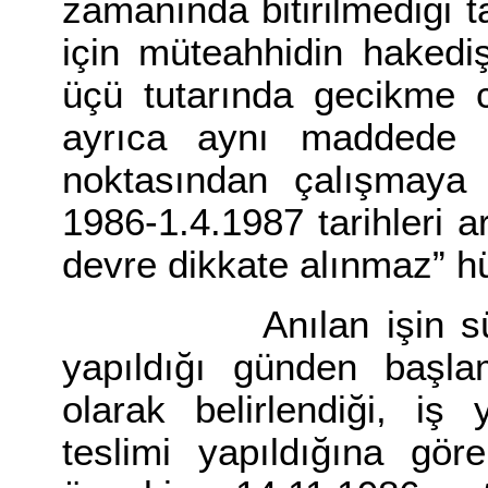
zamanında bitirilmediği 
için müteahhidin hakedi
üçü tutarında gecikme c
ayrıca aynı maddede 
noktasından çalışmaya 
1986-1.4.1987 tarihleri a
devre dikkate alınmaz” h
Anılan işin süresi i
yapıldığı günden başl
olarak belirlendiği, iş
teslimi yapıldığına gör