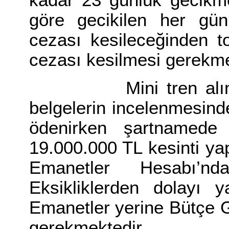
kadar 23 günlük gecikm
göre gecikilen her gü
cezası kesileceğinden 
cezası kesilmesi gerekm
Mini tren alımına il
belgelerin incelenmesind
ödenirken şartnamede b
19.000.000 TL kesinti yap
Emanetler Hesabı’nda
Eksikliklerden dolayı y
Emanetler yerine Bütçe G
gerekmektedir.