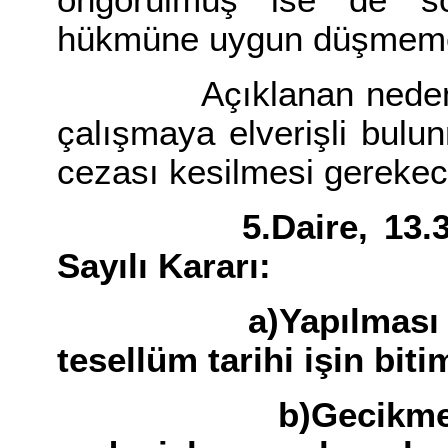
öngörülmüş ise de s
hükmüne uygun düşmeme
Açıklanan nedenlerl
çalışmaya elverişli bul
cezası kesilmesi gereke
5.Daire, 13.3.1996
Sayılı Kararı:
a)Yapılması taahhü
tesellüm tarihi işin biti
b)Gecikme cezası