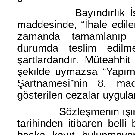
Bayındırlık İşleri 
maddesinde, “İhale edilen
zamanda tamamlanıp g
durumda teslim edilm
şartlardandır. Müteahhi
şekilde uymazsa “Yapım,
Şartnamesi”nin 8. ma
gösterilen cezalar uygulan
Sözleşmenin işin ta
tarihinden itibaren belli