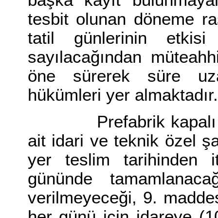
başka kayıt bulunmayan 
tesbit olunan döneme ra
tatil günlerinin etk
sayılacağından müteahhi
öne sürerek süre uza
hükümleri yer almaktadır.
Prefabrik kapalı paz
ait idari ve teknik özel 
yer teslim tarihinden 
gününde tamamlanaca
verilmeyeceği, 9. madde
her günü için idareye (1