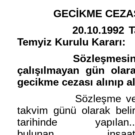
GECİKME CEZAS
20.10.1992 Tarih v
Temyiz Kurulu Kararı:
Sözleşmesinde ha
çalışılmayan gün olara
gecikme cezası alınıp a
Sözleşme ve şartn
takvim günü olarak belir
tarihinde yapılan...
bulunan............ inş