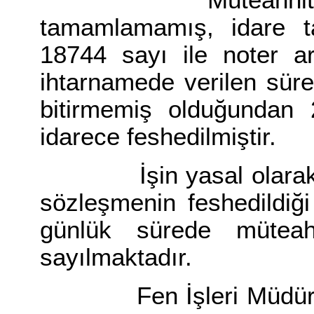
Müteahhit verile
tamamlamamış, idare ta
18744 sayı ile noter ar
ihtarnamede verilen sür
bitirmemiş olduğundan 
idarece feshedilmiştir.
İşin yasal olarak biti
sözleşmenin feshedildiğ
günlük sürede müteah
sayılmaktadır.
Fen İşleri Müdürlüğü 