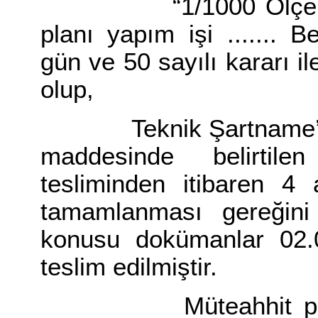
“1/1000 Ölçekli İs
planı yapım işi ....... 
gün ve 50 sayılı kararı i
olup,
Teknik Şartname’nin 
maddesinde belirtile
tesliminden itibaren 4 
tamamlanması gereğin
konusu dokümanlar 02.0
teslim edilmiştir.
Müteahhit plan ça