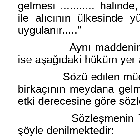
gelmesi ........... halin
ile alıcının ülkesinde 
uygulanır.....”
Aynı maddenin B/3 f
ise aşağıdaki hüküm yer 
Sözü edilen mücbir se
birkaçının meydana gelm
etki derecesine göre sözl
Sözleşmenin 7. mad
şöyle denilmektedir: