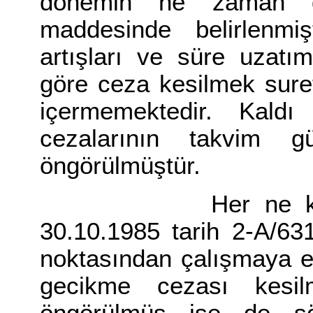
dönemin ne zaman di
maddesinde belirlenmiş
artışları ve süre uzatım
göre ceza kesilmek suret
içermemektedir. Kald
cezalarının takvim 
öngörülmüştür.
Her ne kadar Yü
30.10.1985 tarih 2-A/63
noktasından çalışmaya el
gecikme cezası kesil