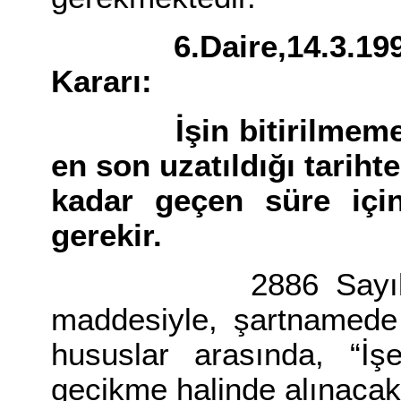
6.Daire,14.3.1996Ta
Kararı:
İşin bitirilmemesi v
en son uzatıldığı tariht
kadar geçen süre içi
gerekir.
2886 Sayılı Devle
maddesiyle, şartnamede 
hususlar arasında, “İş
gecikme halinde alınacak 