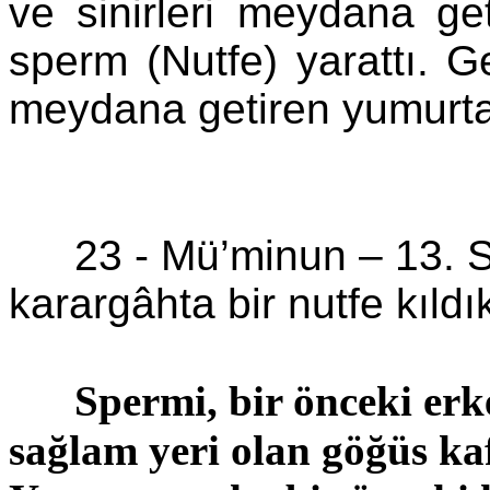
ve sinirleri meydana ge
sperm (
Nutfe
) yarattı. 
meydana getiren yumurta
23 -
Mü’minun
–
13. 
karargâhta bir
nutfe
kıldı
Spermi, bir önceki erk
sağlam yeri olan göğüs kafe