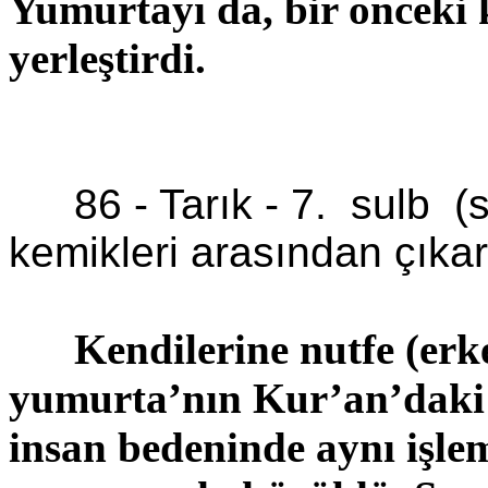
Yumurtayı da, bir önceki 
yerleştirdi.
86 - Tarık - 7.
sulb
(
kemikleri arasından çıkar
Kendilerine
nutfe
(erk
yumurta’nın
Kur’an’daki
insan bedeninde aynı işle