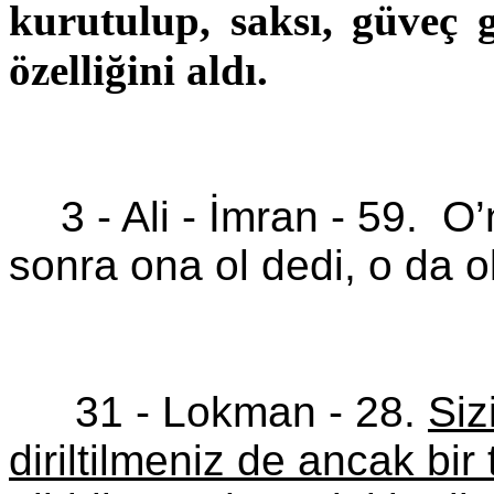
kurutulup, saksı, güveç g
özelliğini aldı.
3 - Ali -
İmran
-
59.
O’
sonra ona ol dedi, o da o
31 - Lokman -
28.
Siz
diriltilmeniz de ancak bir 