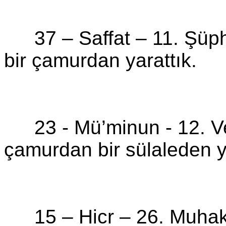
37 –
Saffat
–
11. Şüph
bir çamurdan yarattık.
23 -
Mü’minun
-
12. 
çamurdan bir sülaleden ya
15 –
Hicr
–
26. Muhakk