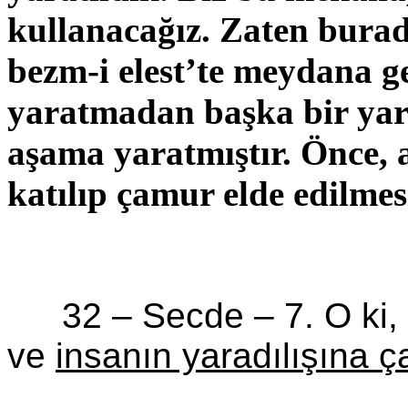
kullanacağız. Zaten burad
bezm
-i
elest’te
meydana gelm
yaratmadan başka bir yar
aşama
yaratmıştır. Önce, 
katılıp çamur elde edilmes
32 – Secde –
7. O ki,
ve
insanın yaradılışına 