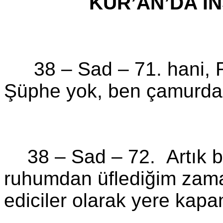
KUR’AN’DA İN
38 –
Sad
–
71. hani,
Şüphe yok, ben çamurdan 
38 –
Sad
–
72.
Artık 
ruhumdan üflediğim zam
ediciler olarak yere kapa