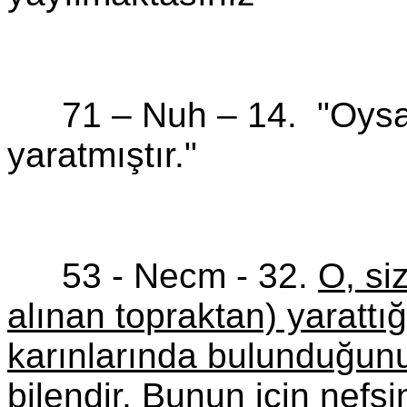
71 – Nuh –
14.
"Oysa
yaratmıştır."
53 -
Necm
- 32.
O, si
alınan topraktan) yarattı
karınlarında bulunduğunu
bilendir. Bunun için nefs