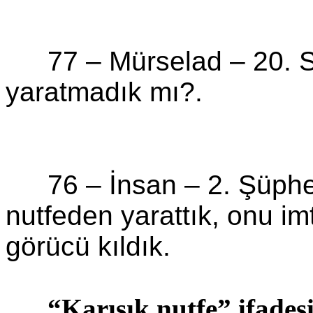
77 –
Mürselad
–
20. 
yaratmadık mı?.
76 – İnsan –
2. Şüphe 
nutfeden
yarattık, onu imt
görücü kıldık.
“Karışık
nutfe
” ifades