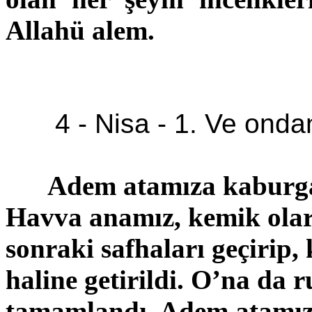
Allahü
alem.
4 - Nisa - 1
. Ve ondan
Adem atamıza kaburga 
Havva anamız, kemik olar
sonraki safhaları geçirip,
haline getirildi. O’na da 
tamamlandı. Adem atamız 