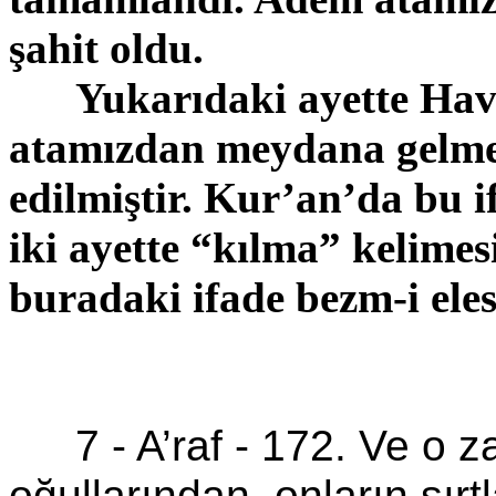
şahit oldu.
Yukarıdaki ayette Hav
atamızdan meydana gelmesi
edilmiştir.
Kur’an’da
bu i
iki ayette “kılma” kelimesi
buradaki ifade
bezm
-i
ele
7 -
A’raf
-
172. Ve o z
oğullarından, onların sırtl