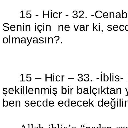
15 -
Hicr
-
32. -
Cenab'
Senin için
ne var ki, sec
olmayasın?.
15 –
Hicr
–
33. -İblis
şekillenmiş bir balçıktan
ben secde edecek değili