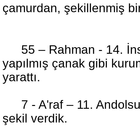
çamurdan, şekillenmiş bir
55 – Rahman -
14. İ
yapılmış çanak gibi kuru
yarattı.
7 -
A'raf
–
11.
Andols
şekil verdik.