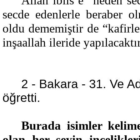
Allah iblis’e “neden s
secde edenlerle beraber ol
oldu dememiştir de “kafirl
inşaallah
ileride yapılacaktır
2 - Bakara -
31. Ve Ad
öğretti.
Burada isimler kelime
olan her şeyin incelikler