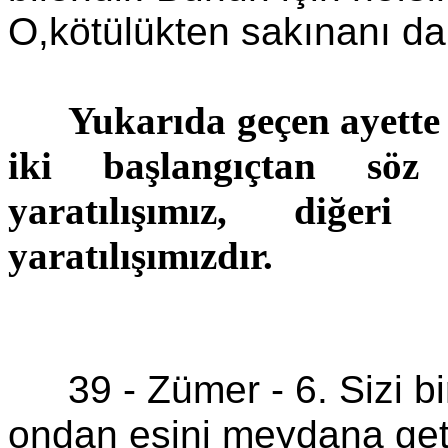
O,kötülükten sakınanı daha
Yukarıda geçen ayette
iki başlangıçtan söz
yaratılışımız, diğeri
yaratılışımızdır.
39 -
Zümer
-
6. Sizi b
ondan eşini meydana get