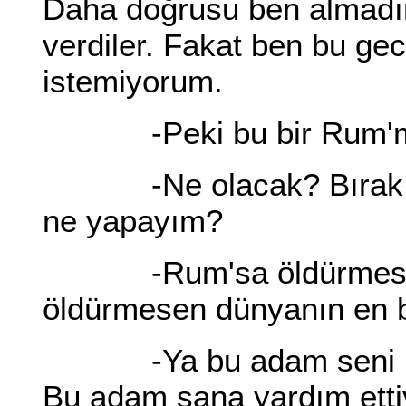
Daha doğrusu ben almadım
verdiler. Fakat ben bu ge
istemiyorum.
-Peki bu bir Rum'mu
-Ne olacak? Bırak şim
ne yapayım?
-Rum'sa öldürmesen o
öldürmesen dünyanın en b
-Ya bu adam seni bir 
Bu adam sana yardım etti