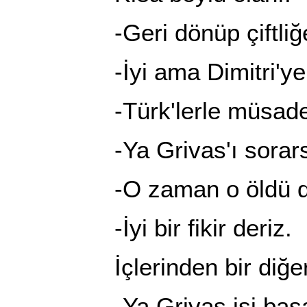
-Geri dönüp çiftliğe 
-İyi ama Dimitri'ye n
-Türk'lerle müsademey
-Ya Grivas'ı sorar
-O zaman o öldü de
-İyi bir fikir deriz.
İçlerinden bir diğer
-Ya Grivas işi başar