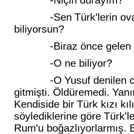
-Sen Türk'lerin ovayı 
biliyorsun?
-Biraz önce gelen ka
-O ne biliyor?
-O Yusuf denilen can
gitmişti. Öldüremedi. Yanı
Kendiside bir Türk kızı kı
söylediklerine göre Türk'l
Rum'u boğazlıyorlarmış.