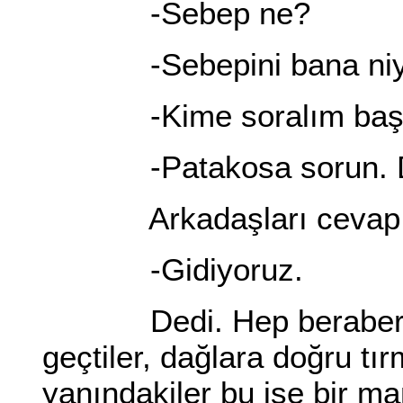
-Sebep ne?
-Sebepini bana niye
-Kime soralım başımı
-Patakosa sorun. Dimit
Arkadaşları cevap ver
-Gidiyoruz.
Dedi. Hep beraber çiftl
geçtiler, dağlara doğru tı
yanındakiler bu işe bir ma