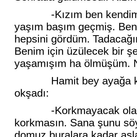
-Kızım ben kendim iç
yaşım başım geçmiş. Ben
hepsini gördüm. Tadacağım
Benim için üzülecek bir 
yaşamışım ha ölmüşüm. N
Hamit bey ayağa kalktı
okşadı:
-Korkmayacak olan sen
korkmasın. Sana şunu söy
domuz buralara kadar asl