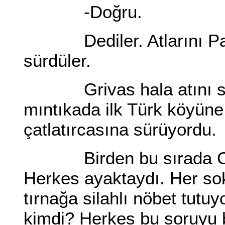
-Doğru.
Dediler. Atlarını Patak
sürdüler.
Grivas hala atını sür
mıntıkada ilk Türk köyüne 
çatlatırcasına sürüyordu.
Birden bu sırada Cacil
Herkes ayaktaydı. Her sok
tırnağa silahlı nöbet tut
kimdi? Herkes bu soruyu b