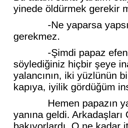
yinede öldürmek gerekir 
-Ne yaparsa yapsın? 
gerekmez.
-Şimdi papaz efendi be
söylediğiniz hiçbir şeye 
yalancının, iki yüzlünün b
kapıya, iyilik gördüğüm i
Hemen papazın yanında
yanına geldi. Arkadaşları
bakıyorlardı. O ne kadar i