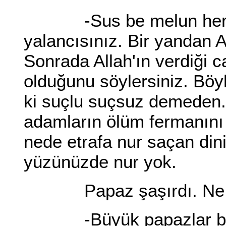
-Sus be melun herif. 
yalancısınız. Bir yandan A
Sonrada Allah'ın verdiği 
olduğunu söylersiniz. Böyl
ki suçlu suçsuz demeden. 
adamların ölüm fermanını
nede etrafa nur saçan din
yüzünüzde nur yok.
Papaz şaşırdı. Ne deme
-Büyük papazlar büyük