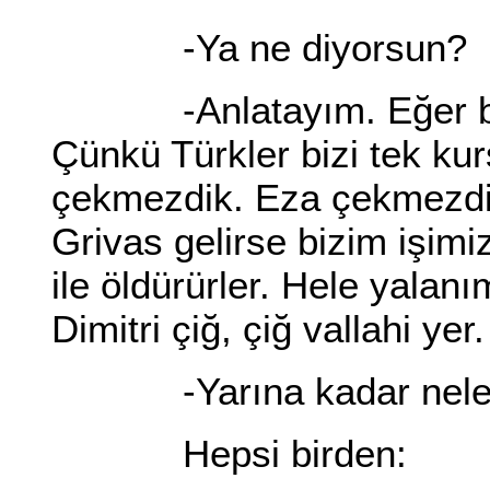
-Ya ne diyorsun?
-Anlatayım. Eğer bu ge
Çünkü Türkler bizi tek kurş
çekmezdik. Eza çekmezdik.
Grivas gelirse bizim işim
ile öldürürler. Hele yalanı
Dimitri çiğ, çiğ vallahi yer.
-Yarına kadar neler o
Hepsi birden: