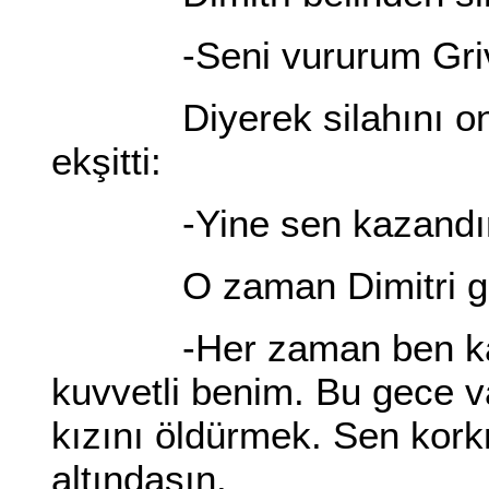
-Seni vururum Griv
Diyerek silahını ona d
ekşitti:
-Yine sen kazandın D
O zaman Dimitri gü
-Her zaman ben kaza
kuvvetli benim. Bu gece v
kızını öldürmek. Sen kor
altındasın.