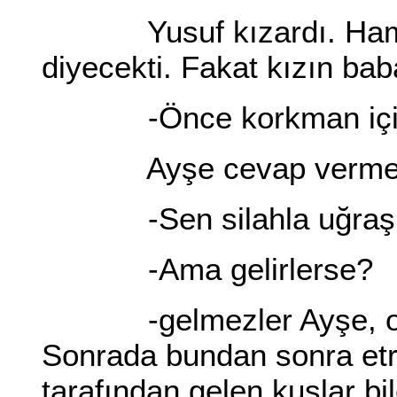
Yusuf kızardı. Hamit 
diyecekti. Fakat kızın ba
-Önce korkman için b
Ayşe cevap vermedi.
-Sen silahla uğraşma.
-Ama gelirlerse?
-gelmezler Ayşe, onla
Sonrada bundan sonra etra
tarafından gelen kuşlar bi