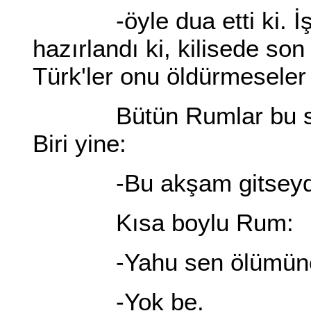
-öyle dua etti ki. İş b
hazırlandı ki, kilisede so
Türk'ler onu öldürmeseler 
Bütün Rumlar bu sözle
Biri yine:
-Bu akşam gitseydik 
Kısa boylu Rum:
-Yahu sen ölümüne 
-Yok be.