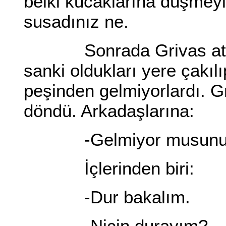
belki kucaklarına düşmey
susadınız ne.
Sonrada Grivas atını i
sanki oldukları yere çakılı
peşinden gelmiyorlardı. Gr
döndü. Arkadaşlarına:
-Gelmiyor musunu
İçlerinden biri:
-Dur bakalım.
-Niçin durayım?