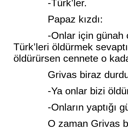
-Türk’ler.
Papaz kızdı:
-Onlar için günah çıka
Türk’leri öldürmek sevapt
öldürürsen cennete o kada
Grivas biraz durdu. 
-Ya onlar bizi öldür
-Onların yaptığı gün
O zaman Grivas bağ