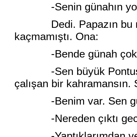
-Senin günahın yok
Dedi. Papazın bu riya
kaçmamıştı. Ona:
-Bende günah çokt
-Sen büyük Pontus İm
çalışan bir kahramansın.
-Benim var. Sen günah
-Nereden çıktı geceni
-Yaptıklarımdan ve d