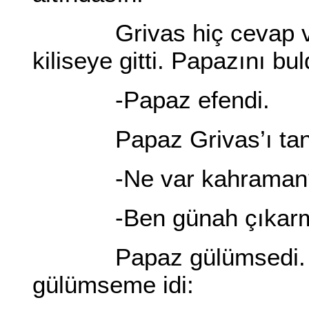
Grivas hiç cevap verm
kiliseye gitti. Papazını bu
-Papaz efendi.
Papaz Grivas’ı tanımış
-Ne var kahraman
-Ben günah çıkarmak
Papaz gülümsedi. Bu 
gülümseme idi: