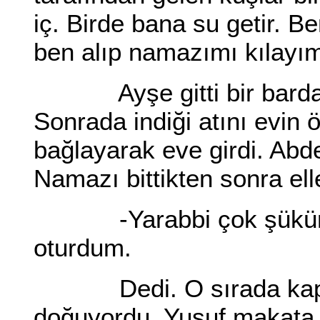
iç. Birde bana su getir. B
ben alıp namazımı kılayı
Ayşe gitti bir bardak su
Sonrada indiği atını evin
bağlayarak eve girdi. Abde
Namazı bittikten sonra ell
-Yarabbi çok şükür, a
oturdum.
Dedi. O sırada kapı v
doğuyordu. Yusuf makata 