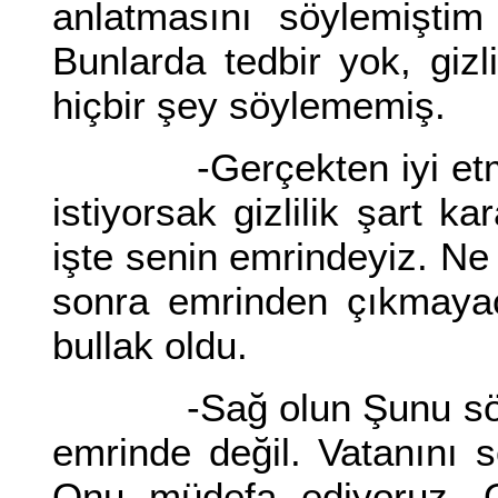
anlatmasını söylemişti
Bunlarda tedbir yok, gizl
hiçbir şey söylememiş.
-Gerçekten iyi etmiş
istiyorsak gizlilik şart 
işte senin emrindeyiz. N
sonra emrinden çıkmayac
bullak oldu.
-Sağ olun Şunu söyle bi
emrinde değil. Vatanını s
Onu müdefa ediyoruz. On