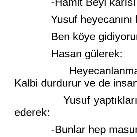
-Hamit Beyi karısını v
Yusuf heyecanını belli
Ben köye gidiyoru
Hasan gülerek:
Heyecanlanma yiğidi
Kalbi durdurur ve de insan
Yusuf yaptıklarından
ederek:
-Bunlar hep masum ins