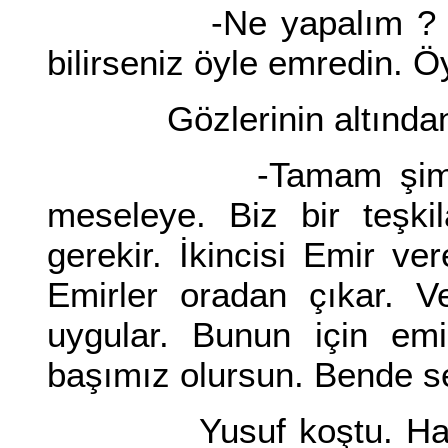
-Ne yapalım ? Sizin 
bilirseniz öyle emredin. Ö
Gözlerinin altından Y
-Tamam şimdi anlaşt
meseleye. Biz bir teşkila
gerekir. İkincisi Emir ve
Emirler oradan çıkar. V
uygular. Bunun için emi
başımız olursun. Bende s
Yusuf koştu. Hasan'ın 