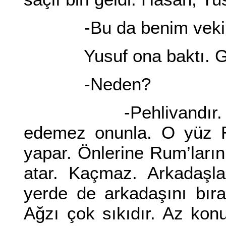
-Bu da benim vekilim 
Yusuf ona baktı. Gü
-Neden?
-Pehlivandır. Acı k
edemez onunla. O yüz R
yapar. Önlerine Rum’ların
atar. Kaçmaz. Arkadaşlar
yerde de arkadaşını bır
Ağzı çok sıkıdır. Az kon