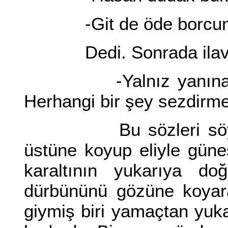
-Git de öde borcun
Dedi. Sonrada ilave 
-Yalnız yanına birkaç
Herhangi bir şey sezdirme
Bu sözleri söyledikt
üstüne koyup eliyle gün
karaltının yukarıya do
dürbününü gözüne koyara
giymiş biri yamaçtan yuk