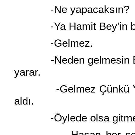
-Ne yapacaksın?
-Ya Hamit Bey'in başın
-Gelmez.
-Neden gelmesin Bir 
yarar.
-Gelmez Çünkü Yağlı K
aldı.
-Öylede olsa gitmel
Hasan her şeyi anla