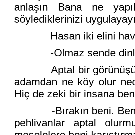
anlaşın Bana ne yapıl
söylediklerinizi uygulayay
Hasan iki elini havay
-Olmaz sende dinl
Aptal bir görünüşü var
adamdan ne köy olur ned
Hiç de zeki bir insana be
-Bırakın beni. Benim a
pehlivanlar aptal olur
meselelere beni karıştırm