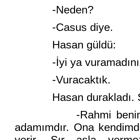
-Neden?
-Casus diye.
Hasan güldü:
-İyi ya vuramadını
-Vuracaktık.
Hasan durakladı. Sonr
-Rahmi benim en s
adamımdır. Ona kendimde
verir. Sır asla verm