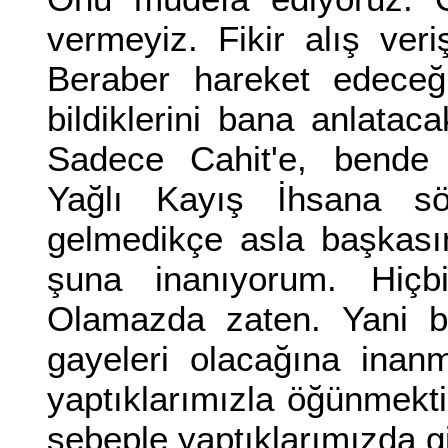
vermeyiz. Fikir alış ver
Beraber hareket edeceği
bildiklerini bana anlata
Sadece Cahit'e, bende
Yağlı Kayış İhsana s
gelmedikçe asla başkası
şuna inanıyorum. Hiçb
Olamazda zaten. Yani bi
gayeleri olacağına inan
yaptıklarımızla öğünmekt
sebeple yaptıklarımızda giz