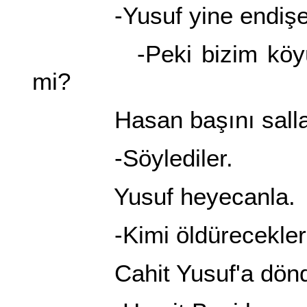
-Yusuf yine endişel
-Peki bizim köyümüzü
mi?
Hasan başını sallad
-Söylediler.
Yusuf heyecanla.
-Kimi öldürecekler
Cahit Yusuf'a dönd