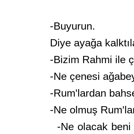
-Buyurun.
Diye ayağa kalktılar.
-Bizim Rahmi ile çen
-Ne çenesi ağabe
-Rum'lardan bahsed
-Ne olmuş Rum'lar
-Ne olacak beni ay b