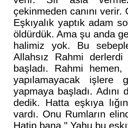
çekinmeden canını verir. 
Eşkıyalık yaptık adam s
öldürdük. Ama şu anda g
halimiz yok. Bu sebep
Allahsız Rahmi derlerdi
başladı. Rahmi hemen,
yapılamayacak işlere 
yapmaya başladı. Adını d
dedik. Hatta eşkıya lığı
vardı. Onu Rumların elind
Hatip bana " Yahu bu eşkı