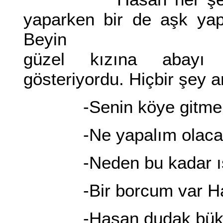
yaparken bir de aşk ya
Beyin
güzel kızına abayı 
gösteriyordu. Hiçbir şey 
-Senin köye gitmen 
-Ne yapalım olaca
-Neden bu kadar ısra
-Bir borcum var Ham
-Hasan dudak bükt