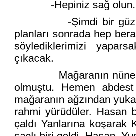
-Hepiniz sağ olun.
-Şimdi bir güzel pl
planları sonrada hep ber
söylediklerimizi yapars
çıkacak.
Mağaranın nüne geld
olmuştu. Hemen abdest 
mağaranın ağzından yukar
rahmi yürüdüler. Hasan b
çaldı Yanlarına koşarak 
saçlı biri geldi. Hasan, Yu