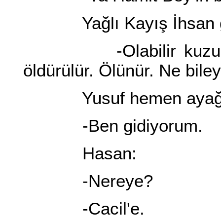
Yağlı Kayış İhsan g
-Olabilir kuzum. Bi
öldürülür. Ölünür. Ne biley
Yusuf hemen ayağa 
-Ben gidiyorum.
Hasan:
-Nereye?
-Cacil'e.