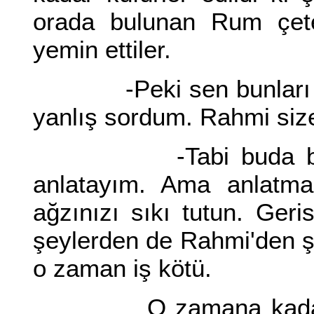
orada bulunan Rum çetel
yemin ettiler.
-Peki sen bunları nası
yanlış sordum. Rahmi size
-Tabi buda bizim sı
anlatayım. Ama anlatm
ağzınızı sıkı tutun. Ger
şeylerden de Rahmi'den şüp
o zaman iş kötü.
O zamana kadar hiç