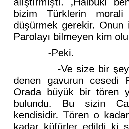
alıştırmıştı. ,Halbuki b
bizim Türklerin moral
düşürmek gerekir. Onun iç
Parolayı bilmeyen kim ol
-Peki.
-Ve size bir şey dah
denen gavurun cesedi Pa
Orada büyük bir tören y
bulundu. Bu sizin Ca
kendisidir. Tören o kad
kadar küfürler edildi ki