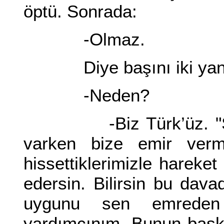
öptü. Sonrada:
-Olmaz.
Diye başını iki yana 
-Neden?
-Biz Türk’üz. "Söz 
varken bize emir ver
hissettiklerimizle hareket
edersin. Bilirsin bu dava
uygunu sen emreden
yardımcınım. Bunun başk