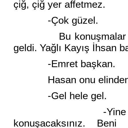
çiğ, çiğ yer affetmez.
-Çok güzel.
Bu konuşmalar bitti
geldi. Yağlı Kayış İhsan b
-Emret başkan.
Hasan onu elinden t
-Gel hele gel.
-Yine başkan a
konuşacaksınız. Beni 