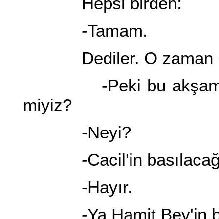
Hepsi birden:
-Tamam.
Dediler. O zaman C
-Peki bu akşam köye
miyiz?
-Neyi?
-Cacil'in basılacağı
-Hayır.
-Ya Hamit Bey'in başın