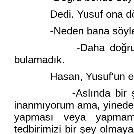
Dedi. Yusuf ona dö
-Neden bana söyle
-Daha doğru dürüst
bulamadık.
Hasan, Yusuf'un endiş
-Aslında bir şey ya
inanmıyorum ama, yinede t
yapması veya yapmama
tedbirimizi bir şey olmay