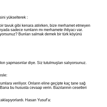
ni yükselterek :
r tavuk gibi kenara atılırken, bize merhamet etmeyen
yada sadece rumların mı merhamete ihtiyacı var.
yorsunuz? Bunları salmak demek bir türk köyünü
 yapmasınlar diye. Siz tutulmuşları salıyorsunuz.
sle:
ra veriliyor. Onların eline geçipte kaç tane sağ
. Bana bu hususta cevaap verin. Bazılarının cesetleri
klaşıyorlardı. Hasan Yusuf’a: