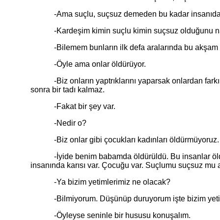
-Ama suçlu, suçsuz demeden bu kadar insanıda 
-Kardeşim kimin suçlu kimin suçsuz olduğunu nasıl
-Bilemem bunların ilk defa aralarında bu akşam gelenl
-Öyle ama onlar öldürüyor.
-Biz onların yaptrıklarını yaparsak onlardan farkımız 
sonra bir tadı kalmaz.
-Fakat bir şey var.
-Nedir o?
-Biz onlar gibi çocukları kadınları öldürmüyoruz. Bizi
-İyide benim babamda öldürüldü. Bu insanlar öldürm
insanında karısı var. Çocuğu var. Suçlumu suçsuz mu
-Ya bizim yetimlerimiz ne olacak?
-Bilmiyorum. Düşünüp duruyorum işte bizim yetimle
-Öyleyse seninle bir hususu konuşalım.