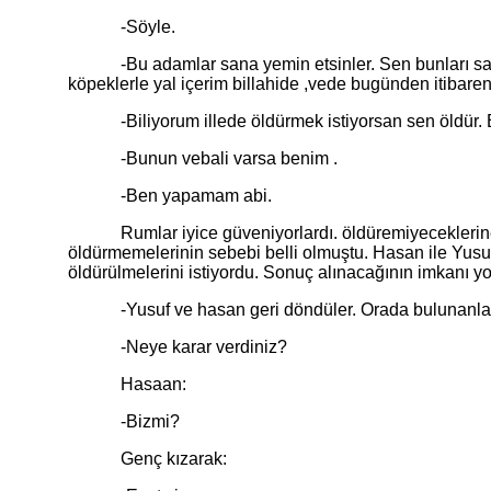
-Söyle.
-Bu adamlar sana yemin etsinler. Sen bunları sal. Bi
köpeklerle yal içerim billahide ,vede bugünden itibaren
-Biliyorum illede öldürmek istiyorsan sen öldür. 
-Bunun vebali varsa benim .
-Ben yapamam abi.
Rumlar iyice güveniyorlardı. öldüremiyeceklerine inan
öldürmemelerinin sebebi belli olmuştu. Hasan ile Yus
öldürülmelerini istiyordu. Sonuç alınacağının imkanı 
-Yusuf ve hasan geri döndüler. Orada bulunanlar hey
-Neye karar verdiniz?
Hasaan:
-Bizmi?
Genç kızarak: