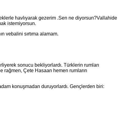
klerle havlıyarak gezerim .Sen ne diyorsun?Vallahide
mak istemiyorsun.
 vebalini sırtıma alamam.
yerek sonucu bekliyorlardı. Türklerin rumları
sine rağmen, Çete Hasaan hemen rumların
adam konuşmadan duruyorlardı. Gençlerden biri: