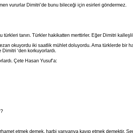
vururlar Dimitri’de bunu bileceği için esirleri göndermez.
ri tanırı. Türkler hakikatten merttirler. Eğer Dimitri kalleşl
 okuyordu iki saatlik mühlet doluyordu. Ama türklerde bir harek
e Dimitri ‘den korkuyorlardı.
ardı. Çete Hasan Yusuf’a:
i?
etmek demek, harbi yarıyarıya kayıp etmek demektir. Sen d