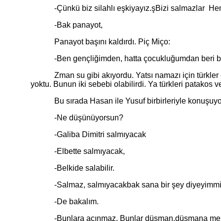
-Çünkü biz silahlı eşkiyayız.şBizi salmazlar Hemen 
-Bak panayot,
Panayot başını kaldırdı. Piç Miço:
-Ben gençliğimden, hatta çocukluğumdan beri bu türkle
Zman su gibi akıyordu. Yatsı namazı için türkler ezan
yoktu. Bunun iki sebebi olabilirdi. Ya türkleri patakos v
Bu sırada Hasan ile Yusuf birbirleriyle konuşuyorl
-Ne düşünüyorsun?
-Galiba Dimitri salmıyacak
-Elbette salmıyacak,
-Belkide salabilir.
-Salmaz, salmıyacakbak sana bir şey diyeyimm
-De bakalım.
-Bunlara acınmaz. Bunlar düşman,düşmana merhamet 