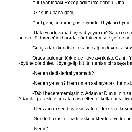
Yuuf yanındaki Recep adlı türke döndü. Ona:
-Git şunu bana getir,
Yuuf genç bir rumu gösteriyordu. Bıyıkları 6yeni ter
-Bak evladı, sana birşey diyeyim mi?Sana iki saat müh
hepsini öldüreceğim burada gördüklerinisde şefine anla
Genç adam kendisinin salınıcağını duyunca sevindi. 
Orada bulunan türklerde ikiye ayrıldılar. Cahit, Ya
köyüne döndüler. Köye gelip bütün rumları bir araya b
-Neden dediklerimi yapmadı?
-Neden yapsın? Hem onları salmıyacak, hem sizi kur
-Tabii becerememişsiniz. Adamlar Dimitri’nin zamanın
Adamlar gerekli tetbiri alamasa ellerini, kollarını sallı
-Her zaman sen böylesin zaten. Herkesin kusurunu sö
-Sende haklısın. Bizde eski türklerdir diye tedbirsi
-Nedir?