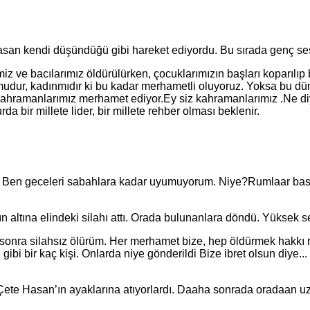
kendi düşündüğü gibi hareket ediyordu. Bu sırada genç sesi
acılarımız öldürülürken, çocuklarımızın başları koparılıp bi
dur, kadınmıdır ki bu kadar merhametli oluyoruz. Yoksa bu dün
ahramanlarımız merhamet ediyor.Ey siz kahramanlarımız .Ne di
a bir millete lider, bir millete rehber olması beklenir.
en geceleri sabahlara kadar uyumuyorum. Niye?Rumlaar baskın
tına elindeki silahı attı. Orada bulunanlara döndü. Yüksek se
ilahsız ölürüm. Her merhamet bize, hep öldürmek hakkı rumla
ibi bir kaç kişi. Onlarda niye gönderildi Bize ibret olsun diye..
e Hasan’ın ayaklarına atıyorlardı. Daaha sonrada oradaan uza