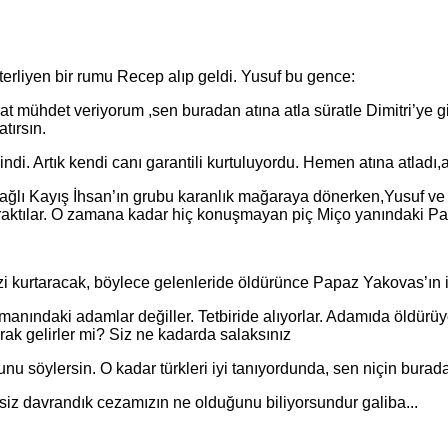
liyen bir rumu Recep alıp geldi. Yusuf bu gence:
det veriyorum ,sen buradan atına atla süratle Dimitri’ye git. O
tırsın.
Artık kendi canı garantili kurtuluyordu. Hemen atına atladı,a
ğlı Kayış İhsan’ın grubu karanlık mağaraya dönerken,Yusuf ve 
ıraktılar. O zamana kadar hiç konuşmayan piç Miço yanındaki Pa
taracak, böylece gelenleride öldürünce Papaz Yakovas’ın int
daki adamlar değiller. Tetbiride alıyorlar. Adamıda öldürüyo
yarak gelirler mi? Siz ne kadarda salaksınız
ylersin. O kadar türkleri iyi tanıyordunda, sen niçin burada 
z davrandık cezamızın ne olduğunu biliyorsundur galiba...