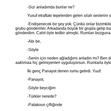
-Sizi anladımda bunlar ne?
Yusuf etraftaki tepelerden gelen silah seslerini s
-Endişenecek bir şey yok. Çünkü onlar bizimkiler. Be
grubu gönderirler. Arkadanda büyük bir grupla gelip bas
gönderdim. Cahit öyle tedbir almışki. Rumları bozguna u
-Abi be,
-Söyle
-Senin için neden ağladığımı anladın mı? Ben düşü
aaklımaa hiç gelmiyenleri uyguluyorsun. Rumlarla öyle 
İki genç Panayot denen rumu getirdi. Yuuf:
-Panayot,
-Söyle beyciğim
-Türkler nerede?
-Patakoun çifliğinde