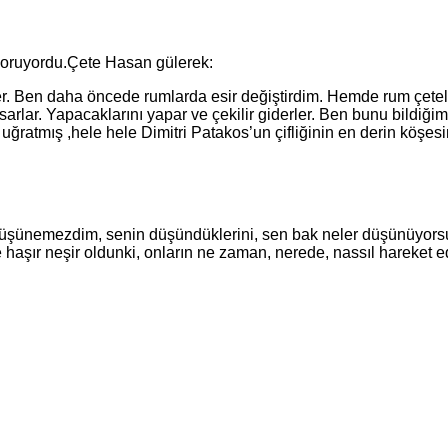
oruyordu.Çete Hasan gülerek:
n daha öncede rumlarda esir değiştirdim. Hemde rum çeteleriyl
arlar. Yapacaklarını yapar ve çekilir giderler. Ben bunu bildiğim
ğratmış ,hele hele Dimitri Patakos’un çifliğinin en derin köşesi
nemezdim, senin düşündüklerini, sen bak neler düşünüyorsu
haşır neşir oldunki, onların ne zaman, nerede, nassıl hareket e