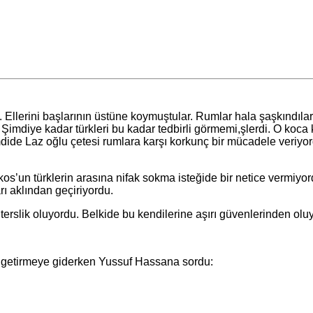
llerini başlarının üstüne koymuştular. Rumlar hala şaşkındılar
 Şimdiye kadar türkleri bu kadar tedbirli görmemi,şlerdi. O koca
imdide Laz oğlu çetesi rumlara karşı korkunç bir mücadele veriyo
’un türklerin arasına nifak sokma isteğide bir netice vermiyordu
rı aklından geçiriyordu.
ik oluyordu. Belkide bu kendilerine aşırı güvenlerinden oluyo
tirmeye giderken Yussuf Hassana sordu: