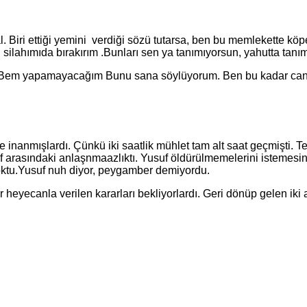
ri ettiği yemini verdiği sözü tutarsa, ben bu memlekette köpe
 silahımıda bırakırım .Bunları sen ya tanımıyorsun, yahutta tanı
Bem yapamayacağım Bunu sana söylüyorum. Ben bu kadar canın
mışlardı. Çünkü iki saatlik mühlet tam alt saat geçmişti. Terli
uf arasındaki anlaşnmaazlıktı. Yusuf öldürülmemelerini isteme
yoktu.Yusuf nuh diyor, peygamber demiyordu.
ecanla verilen kararları bekliyorlardı. Geri dönüp gelen iki 