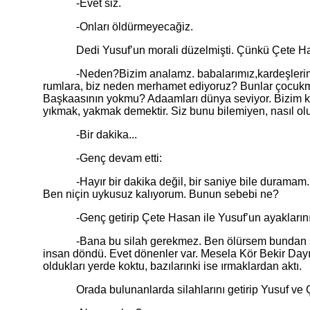
-Evet siz.
-Onları öldürmeyecağiz.
Dedi Yusuf’un morali düzelmişti. Çünkü Çete Hasan 
-Neden?Bizim analamz. babalarımız,kardeşlerimiz ve b
rumlara, biz neden merhamet ediyoruz? Bunlar çocukmu
Başkaasının yokmu? Adaamları dünya seviyor. Bizim k
yıkmak, yakmak demektir. Siz bunu bilemiyen, nasıl olurd
-Bir dakika...
-Genç devam etti:
-Hayır bir dakika değil, bir saniye bile duramam. B
Ben niçin uykusuz kalıyorum. Bunun sebebi ne?
-Genç getirip Çete Hasan ile Yusuf’un ayaklarının al
-Bana bu silah gerekmez. Ben ölürsem bundan sonra s
insan döndü. Evet dönenler var. Mesela Kör Bekir Dayı g
oldukları yerde koktu, bazılarınki ise ırmaklardan aktı.
Orada bulunanlarda silahlarını getirip Yusuf ve Çet