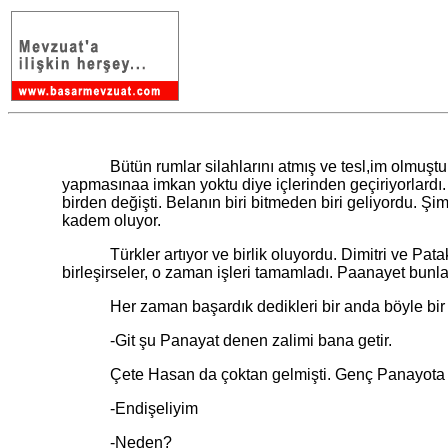
Bütün rumlar silahlarını atmış ve tesl,im olmuştu. E
yapmasınaa imkan yoktu diye içlerinden geçiriyorlardı.
birden değişti. Belanın biri bitmeden biri geliyordu. Ş
kadem oluyor.
Türkler artıyor ve birlik oluyordu. Dimitri ve Patakos
birleşirseler, o zaman işleri tamamladı. Paanayet bunla
Her zaman başardık dedikleri bir anda böyle bir tersl
-Git şu Panayat denen zalimi bana getir.
Çete Hasan da çoktan gelmişti. Genç Panayota ge
-Endişeliyim
-Neden?