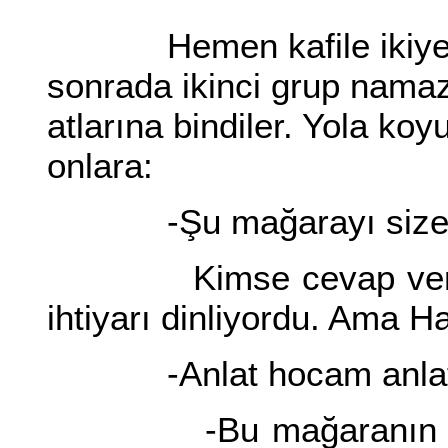
Hemen kafile ikiye ayr
sonrada ikinci grup namaz
atlarına bindiler. Yola ko
onlara:
-Şu mağarayı size bi
Kimse cevap vermedi
ihtiyarı dinliyordu. Ama 
-Anlat hocam anlat
-Bu mağaranın dört gi