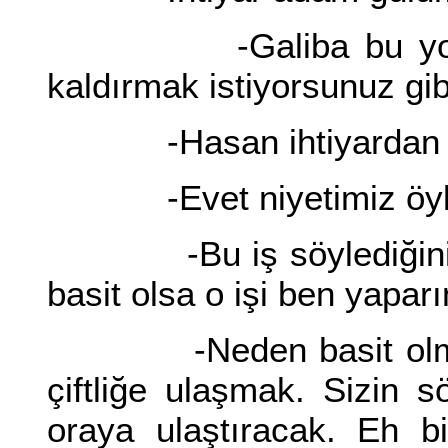
-Galiba bu yoldan g
kaldırmak istiyorsunuz gib
-Hasan ihtiyardan yan
-Evet niyetimiz öyl
-Bu iş söylediğiniz 
basit olsa o işi ben yapar
-Neden basit olmasın
çiftliğe ulaşmak. Sizin s
oraya ulaştıracak. Eh b