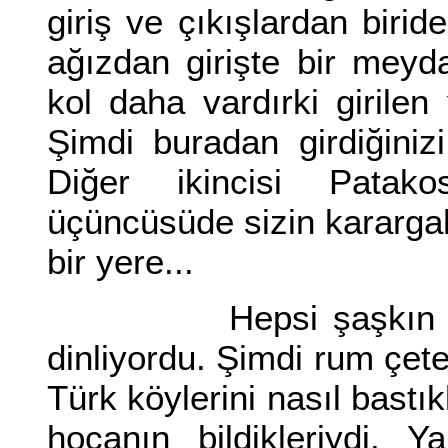
giriş ve çıkışlardan birid
ağızdan girişte bir meyd
kol daha vardırki girilen 
Şimdi buradan girdiğiniz
Diğer ikincisi Patak
üçüncüsüde sizin kararga
bir yere...
Hepsi şaşkın şaşkın i
dinliyordu. Şimdi rum çet
Türk köylerini nasıl bastık
hocanın bildikleriydi. 