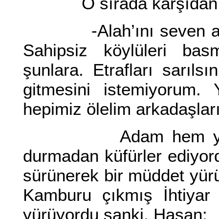
O sırada karşıdan b
-Alah’ını seven atsın.
Sahipsiz köylüleri ba
şunlara. Etrafları sarıls
gitmesini istemiyorum. 
hepimiz ölelim arkadaşlar
Adam hem yanındak
durmadan küfürler ediyor
sürünerek bir müddet yürü
Kamburu çıkmış İhtiyar
yürüyordu sanki. Hasan: