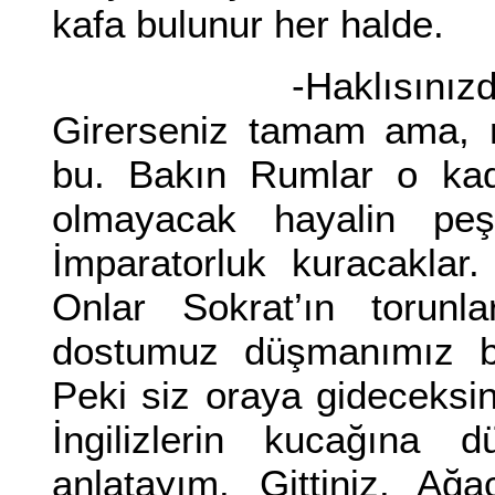
kafa bulunur her halde.
-Haklısınızda, bu i
Girerseniz tamam ama, n
bu. Bakın Rumlar o kad
olmayacak hayalin peşi
İmparatorluk kuracaklar
Onlar Sokrat’ın torunla
dostumuz düşmanımız bü
Peki siz oraya gideceksi
İngilizlerin kucağına 
anlatayım. Gittiniz. Ağ