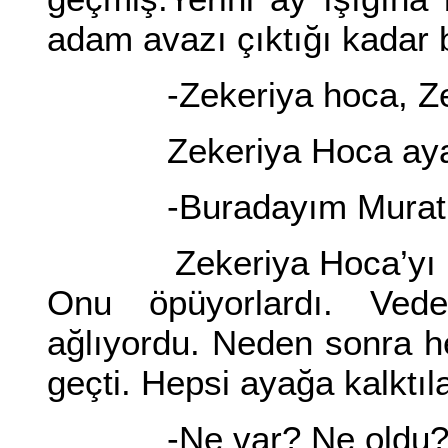
adam avazı çıktığı kadar 
-Zekeriya hoca, Zeke
Zekeriya Hoca ayağa 
-Buradayım Murat b
Zekeriya Hoca’yı gelen
Onu öpüyorlardı. Ve
ağlıyordu. Neden sonra he
geçti. Hepsi ayağa kalktıl
-Ne var? Ne oldu