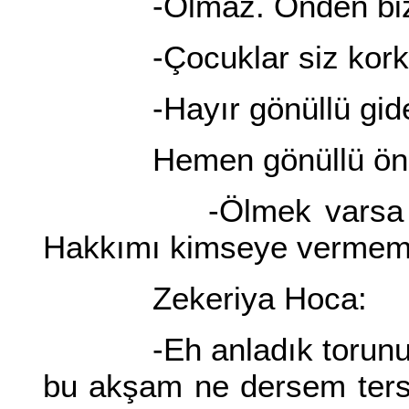
-Olmaz. Önden bizim 
-Çocuklar siz korkmay
-Hayır gönüllü gide
Hemen gönüllü öne g
-Ölmek varsa bu a
Hakkımı kimseye vermem.
Zekeriya Hoca:
-Eh anladık torunum s
bu akşam ne dersem tersi