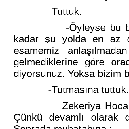
-Tuttuk.
-Öyleyse bu baskın 
kadar şu yolda en az o
esamemiz anlaşılmadan
gelmediklerine göre orad
diyorsunuz. Yoksa bizim b
-Tutmasına tuttuk. İki 
Zekeriya Hoca başını 
Çünkü devamlı olarak du
Sonrada muhatabına :