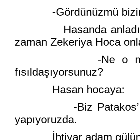
-Gördünüzmü bizim iş 
Hasanda anladım man
zaman Zekeriya Hoca onl
-Ne o mal bulmu
fısıldaşıyorsunuz?
Hasan hocaya:
-Biz Patakos’un çift
yapıyoruzda.
İhtiyar adam gülüm