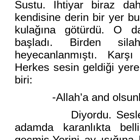
Sustu. İhtiyar biraz dah
kendisine derin bir yer bul
kulağına götürdü. O d
başladı. Birden sila
heyecanlanmıştı. Karşı 
Herkes sesin geldiği yer
biri:
-Allah’a and olsunki 
Diyordu. Sesler dah
adamda karanlıkta bel
geçmiş.Yerini ay ışığına 