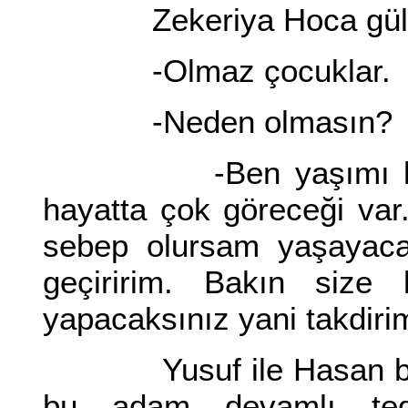
Zekeriya Hoca gülü
-Olmaz çocuklar.
-Neden olmasın?
-Ben yaşımı başımı
hayatta çok göreceği va
sebep olursam yaşayaca
geçiririm. Bakın size
yapacaksınız yani takdirim
Yusuf ile Hasan birbir
bu adam devamlı tedb