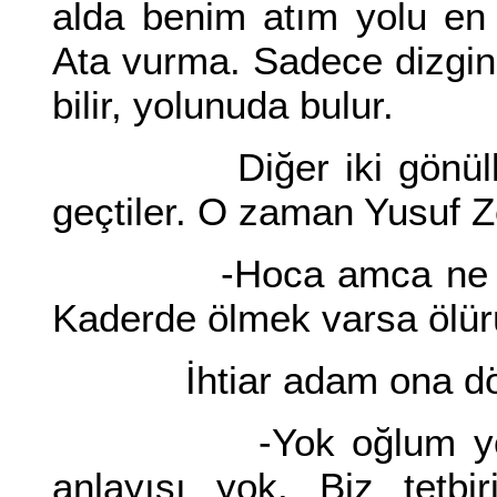
alda benim atım yolu en i
Ata vurma. Sadece dizgin
bilir, yolunuda bulur.
Diğer iki gönüllü d
geçtiler. O zaman Yusuf 
-Hoca amca ne luzum
Kaderde ölmek varsa ölür
İhtiar adam ona dö
-Yok oğlum yok. Mü
anlayışı yok. Biz tetbir