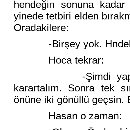
hendeğin sonuna kadar g
yinede tetbiri elden bırak
Oradakilere:
-Birşey yok. Hndek
Hoca tekrar:
-Şimdi yapacağımı
karartalım. Sonra tek s
önüne iki gönüllü geçsin.
Hasan o zaman: