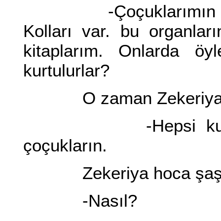
-Çoçuklarımın aklı v
Kolları var. bu organların
kitaplarım. Onlarda öy
kurtulurlar?
O zaman Zekeriya Ho
-Hepsi kurtuldula
çoçukların.
Zekeriya hoca şaşk
-Nasıl?