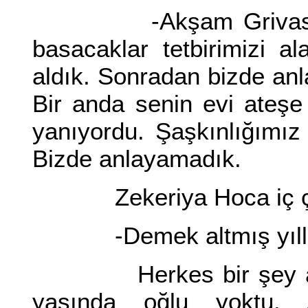
-Akşam Grivas bize o
basacaklar tetbirimizi al
aldık. Sonradan bizde anl
Bir anda senin evi ateşe 
yanıyordu. Şaşkınlığımız
Bizde anlayamadık.
Zekeriya Hoca iç çe
-Demek altmış yıllık 
Herkes bir şey anla
yaşında oğlu yoktu. 