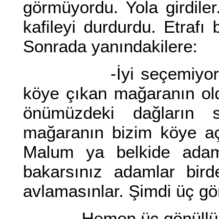
görmüyordu. Yola girdiler.
kafileyi durdurdu. Etrafı 
Sonrada yanındakilere:
-İyi seçemiyorum am
köye çıkan mağaranın old
önümüzdeki dağların 
mağaranın bizim köye açıl
Malum ya belkide adaml
bakarsınız adamlar birde
avlamasınlar. Şimdi üç gö
Hemen üç gönüllü iler