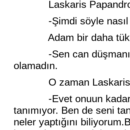
Laskaris Papandro'y
-Şimdi söyle nasıl bir
Adam bir daha tükür
-Sen can düşmanımız 
olamadın.
O zaman Laskaris g
-Evet onuun kadar ol
tanımıyor. Ben de seni ta
neler yaptığını biliyorum.