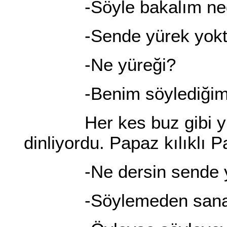
-Söyle bakalım nedi
-Sende yürek yoktur
-Ne yüreği?
-Benim söylediğimi ya
Her kes buz gibi yüzü
dinliyordu. Papaz kılıklı 
-Ne dersin sende yü
-Söylemeden sana bi