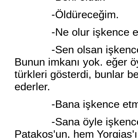
-Öldüreceğim.
-Ne olur işkence etm
-Sen olsan işkence y
Bunun imkanı yok. eğer ö
türkleri gösterdi, bunla
ederler.
-Bana işkence etm
-Sana öyle işkence e
Patakos'un, hem Yorgias'