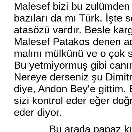
Malesef bizi bu zulümden 
bazıları da mı Türk. İşte 
atasözü vardır. Besle kar
Malesef Patakos denen ad
malını mülkünü ve o çok se
Bu yetmiyormuş gibi canını
Nereye derseniz şu Dimitr
diye, Andon Bey'e gittim.
sizi kontrol eder eğer doğ
eder diyor.
Bu arada papaz kılıkl