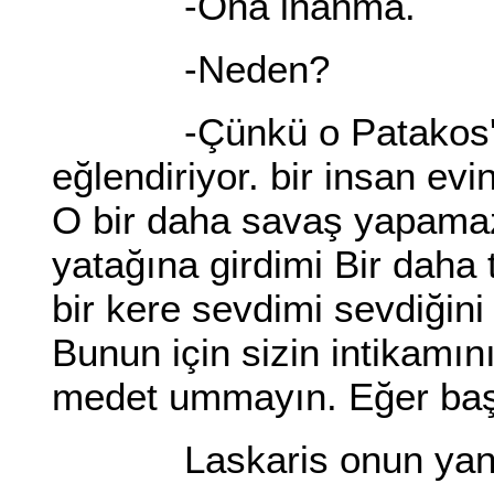
-Ona inanma.
-Neden?
-Çünkü o Patakos'un g
eğlendiriyor. bir insan ev
O bir daha savaş yapamaz.
yatağına girdimi Bir daha
bir kere sevdimi sevdiğin
Bunun için sizin intikamın
medet ummayın. Eğer başk
Laskaris onun yanına 