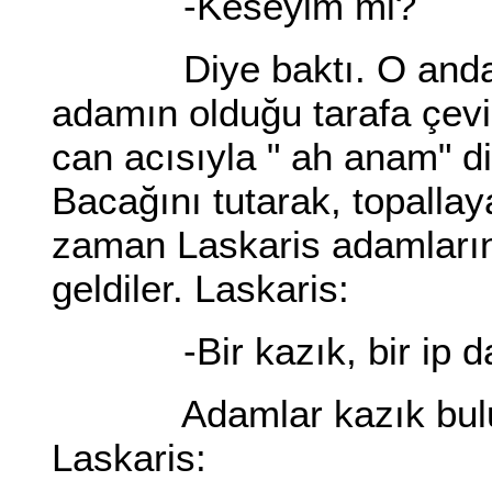
-Keseyim mi?
Diye baktı. O anda Pa
adamın olduğu tarafa çevi
can acısıyla " ah anam" diy
Bacağını tutarak, topalla
zaman Laskaris adamların
geldiler. Laskaris:
-Bir kazık, bir ip da
Adamlar kazık bulup g
Laskaris: