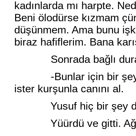
kadınlarda mı harpte. Ne
Beni ölodürse kızmam çü
düşünmem. Ama bunu işke
biraz hafiflerim. Bana ka
Sonrada bağlı duran a
-Bunlar için bir şey d
ister kurşunla canını al.
Yusuf hiç bir şey d
Yüürdü ve gitti. Ağaçl