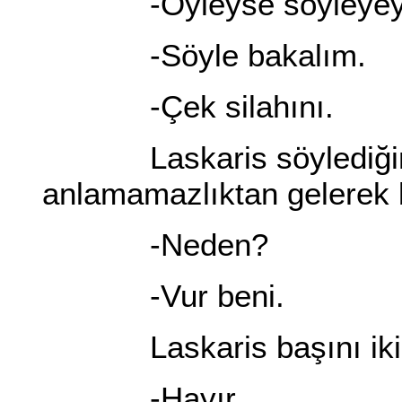
-Öyleyse söyleyey
-Söyle bakalım.
-Çek silahını.
Laskaris söylediğini 
anlamamazlıktan gelerek 
-Neden?
-Vur beni.
Laskaris başını iki y
-Hayır.