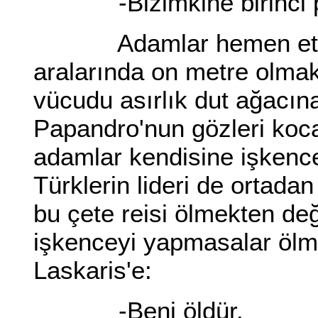
-Bizimkine birinci pl
Adamlar hemen etrafta 
aralarında on metre olmak 
vücudu asırlık dut ağacın
Papandro'nun gözleri ko
adamlar kendisine işkence
Türklerin lideri de ortad
bu çete reisi ölmekten de
işkenceyi yapmasalar ölme
Laskaris'e:
-Beni öldür.