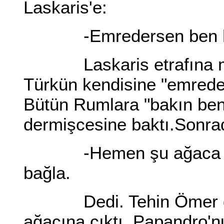
Laskaris'e:
-Emredersen ben hem
Laskaris etrafına mağ
Türkün kendisine "emrede
Bütün Rumlara "bakın ben
dermişcesine baktı.Sonra
-Hemen şu ağaca çık v
bağla.
Dedi. Tehin Ömer göz 
ağacına çıktı. Papandro'nu