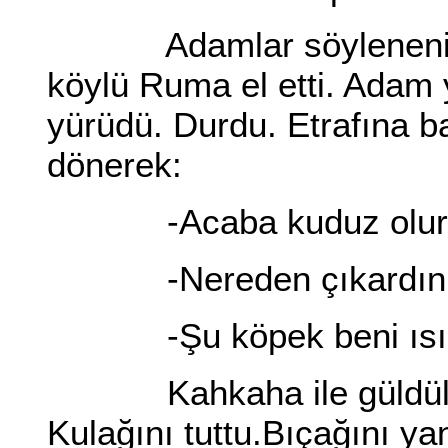
Adamlar söyleneni yap
köylü Ruma el etti. Adam 
yürüdü. Durdu. Etrafına b
dönerek:
-Acaba kuduz olurm
-Nereden çıkardın 
-Şu köpek beni ısır
Kahkaha ile güldüler.
Kulağını tuttu.Bıçağını ya