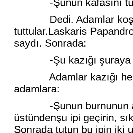
-Şunun kafasını tut
Dedi. Adamlar koşara
tuttular.Laskaris Papandro
saydı. Sonrada:
-Şu kazığı şuraya ç
Adamlar kazığı hemen 
adamlara:
-Şunun burnunun altın
üstündenşu ipi geçirin, sı
Sonrada tutun bu ipin iki