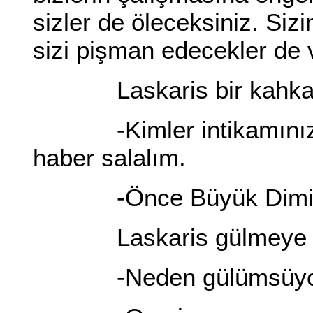
sizler de öleceksiniz. Sizin
sizi pişman edecekler de
Laskaris bir kahkaha 
-Kimler intikamınızı a
haber salalım.
-Önce Büyük Dimitri a
Laskaris gülmeye de
-Neden gülümsüyo