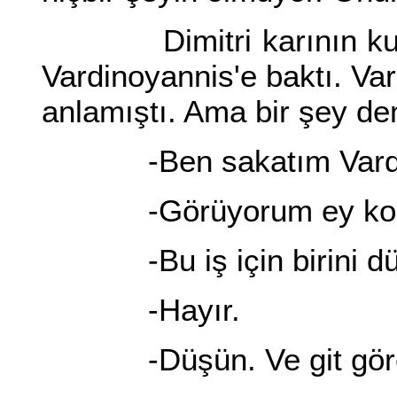
Dimitri karının kulağı
Vardinoyannis'e baktı. Va
anlamıştı. Ama bir şey dem
-Ben sakatım Vardin
-Görüyorum ey koca
-Bu iş için birini dü
-Hayır.
-Düşün. Ve git görev