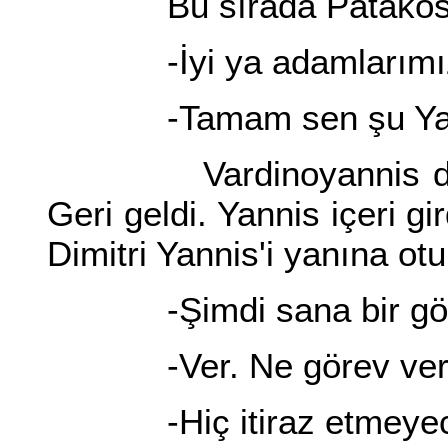
Bu sırada Patakos'un
-İyi ya adamlarımızdan
-Tamam sen şu Yannis
Vardinoyannis dışarı ç
Geri geldi. Yannis içeri gi
Dimitri Yannis'i yanına otu
-Şimdi sana bir göre
-Ver. Ne görev verir
-Hiç itiraz etmeyec