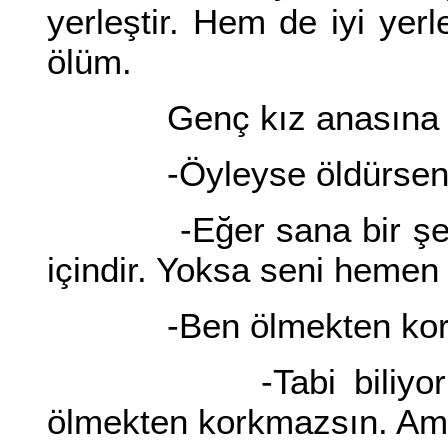
yerleştir. Hem de iyi yerl
ölüm.
Genç kız anasına ba
-Öyleyse öldürsene
-Eğer sana bir şey d
içindir. Yoksa seni hemen 
-Ben ölmekten kork
-Tabi biliyorum. S
ölmekten korkmazsın. Ama