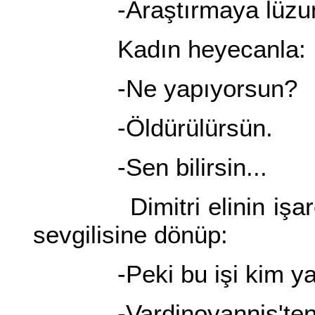
-Araştırmaya lüzum
Kadın heyecanla:
-Ne yapıyorsun?
-Öldürülürsün.
-Sen bilirsin...
Dimitri elinin işaret 
sevgilisine dönüp:
-Peki bu işi kim ya
-Vardinoyannis'ten iyi