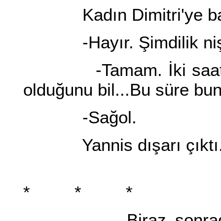
Kadın Dimitri'ye baktı
-Hayır. Şimdilik nişanl
-Tamam. İki saat sonr
olduğunu bil...Bu süre buna
-Sağol.
Yannis dışarı çıktı. G
*
* * *
Biraz sonrada Patak