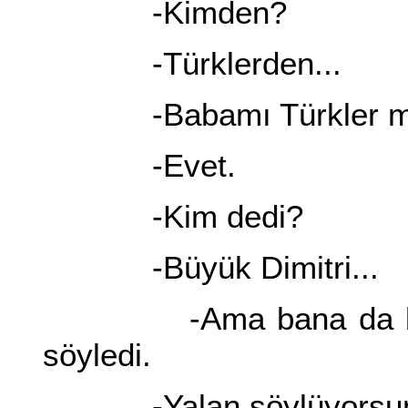
-Kimden?
-Türklerden...
-Babamı Türkler mi 
-Evet.
-Kim dedi?
-Büyük Dimitri...
-Ama bana da babamı
söyledi.
-Yalan söylüyorsu