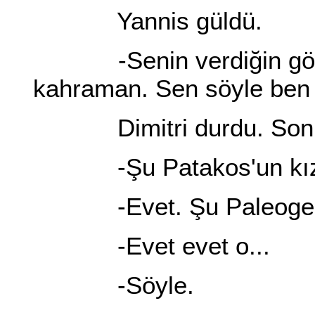
Yannis güldü.
-Senin verdiğin göreve
kahraman. Sen söyle ben 
Dimitri durdu. Sonrad
-Şu Patakos'un kızının
-Evet. Şu Paleogeos'u
-Evet evet o...
-Söyle.