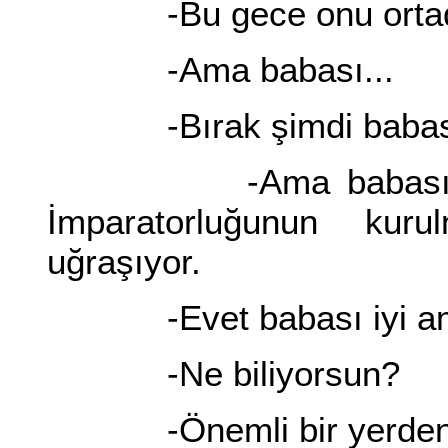
-Bu gece onu ortadan
-Ama babası...
-Bırak şimdi babasın
-Ama babası çok z
İmparatorluğunun kuru
uğraşıyor.
-Evet babası iyi ama, 
-Ne biliyorsun?
-Önemli bir yerden h