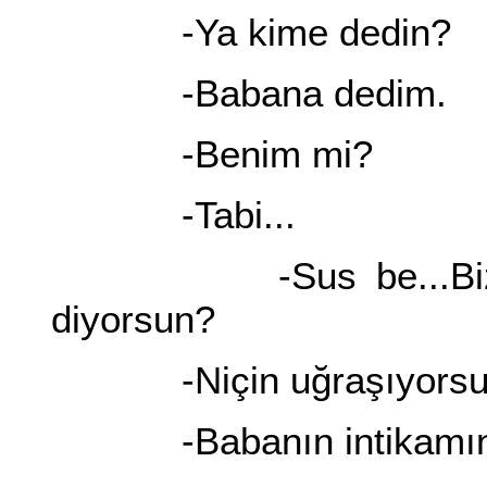
-Ya kime dedin?
-Babana dedim.
-Benim mi?
-Tabi...
-Sus be...Biz ne i
diyorsun?
-Niçin uğraşıyorsu
-Babanın intikamını 