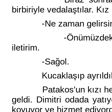
birbiriyle vedalaştılar. Kız
-Ne zaman gelirsin
-Önümüzdeki perşe
iletirim.
-Sağol.
Kucaklaşıp ayrıldıl
Patakos'un kızı hemen
geldi. Dimitri odada yat
koyuyor ve hizmet ediyordu