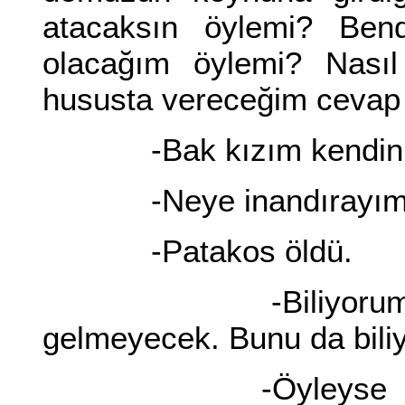
atacaksın öylemi? Ben
olacağım öylemi? Nası
hususta vereceğim cevap 
-Bak kızım kendini ş
-Neye inandırayım
-Patakos öldü.
-Biliyorum ve in
gelmeyecek. Bunu da biliy
-Öyleyse bundan 