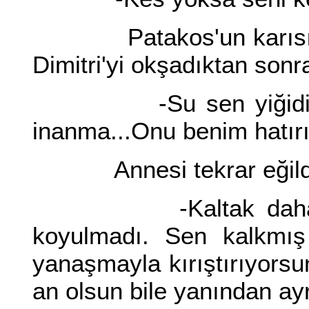
Patakos'un karısı eğild
Dimitri'yi okşadıktan sonr
-Su sen yiğidim. Şu 
inanma...Onu benim hatırım
Annesi tekrar eğildi. 
-Kaltak daha baba
koyulmadı. Sen kalkmı
yanaşmayla kırıştırıyors
an olsun bile yanından ay