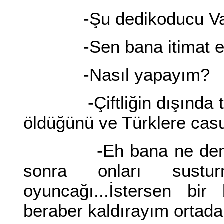
-Şu dedikoducu Vardi
-Sen bana itimat et
-Nasıl yapayım?
-Çiftliğin dışında temi
öldüğünü ve Türklere casu
-Eh bana ne demek d
sonra onları sust
oyuncağı...İstersen bir
beraber kaldırayım ortada