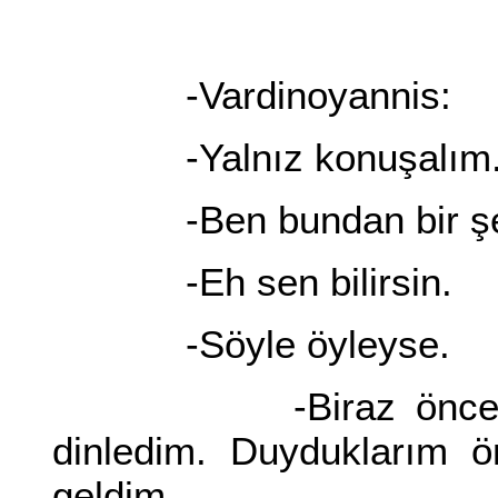
-Vardinoyannis:
-Yalnız konuşalım
-Ben bundan bir şey 
-Eh sen bilirsin.
-Söyle öyleyse.
-Biraz önce Patakos
dinledim. Duyduklarım ö
geldim.