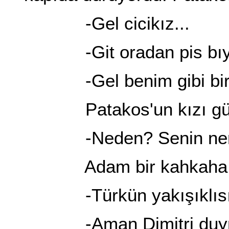
-Gel cicikız...
-Git oradan pis bıyık
-Gel benim gibi bir k
Patakos'un kızı gül
-Neden? Senin nere
Adam bir kahkaha a
-Türkün yakışıklısı o
-Aman Dimitri duym