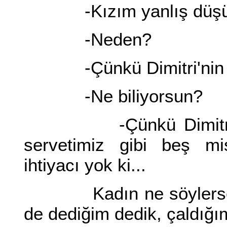
-Kızım yanlış düşü
-Neden?
-Çünkü Dimitri'nin mal
-Ne biliyorsun?
-Çünkü Dimitri'nin T
servetimiz gibi beş mi
ihtiyacı yok ki...
Kadın ne söylerse artı
de dediğim dedik, çaldığı