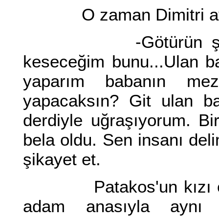
O zaman Dimitri avazı 
-Götürün şu domu
keseceğim bunu...Ulan ba
yaparım babanın mez
yapacaksın? Git ulan b
derdiyle uğraşıyorum. B
bela oldu. Sen insanı deli
şikayet et.
Patakos'un kızı odayı
adam anasıyla aynı 