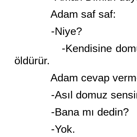
Adam saf saf:
-Niye?
-Kendisine domuz ded
öldürür.
Adam cevap vermedi. 
-Asıl domuz sensi
-Bana mı dedin?
-Yok.