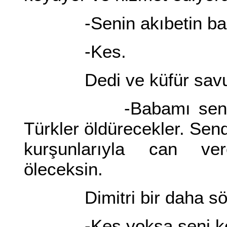
-Senin akıbetin babam
-Kes.
Dedi ve küfür savurd
-Babamı sen öldürd
Türkler öldürecekler. Se
kurşunlarıyla can ve
öleceksin.
Dimitri bir daha söv
-Kes yoksa seni ke