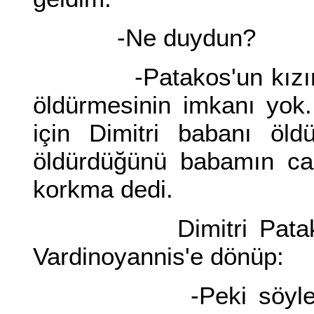
-Ne duydun?
-Patakos'un kızına ni
öldürmesinin imkanı yok
için Dimitri babanı öl
öldürdüğünü babamın cas
korkma dedi.
Dimitri Patakos'un 
Vardinoyannis'e dönüp:
-Peki söyledikleri