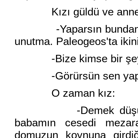
Kızı güldü ve annes
-Yaparsın bundan hiç 
unutma. Paleogeos'ta ikiniz
-Bize kimse bir şey
-Görürsün sen yapar
O zaman kız:
-Demek düşündükle
babamın cesedi mezar
domuzun koynuna girdiğ