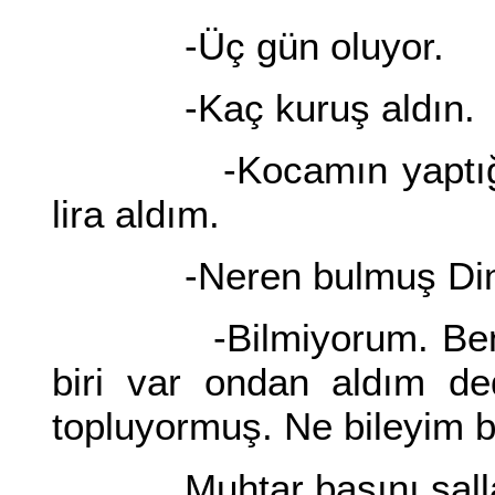
-Üç gün oluyor.
-Kaç kuruş aldın.
-Kocamın yaptığı elli
lira aldım.
-Neren bulmuş Dimitri
-Bilmiyorum. Bende 
biri var ondan aldım de
topluyormuş. Ne bileyim 
Muhtar başını sallad