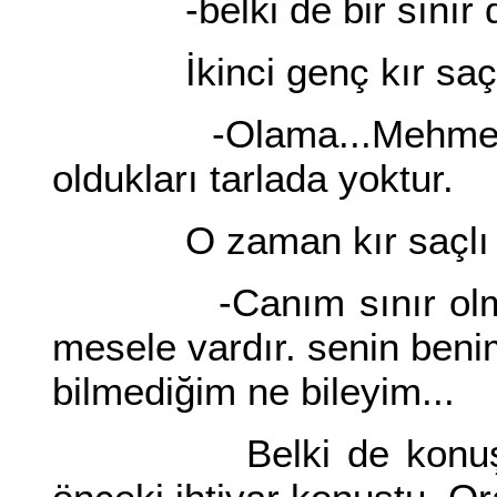
-belki de bir sınır da
İkinci genç kır saçlı
-Olama...Mehmet Ust
oldukları tarlada yoktur.
O zaman kır saçlı 
-Canım sınır olması ş
mesele vardır. senin beni
bilmediğim ne bileyim...
Belki de konuşma da