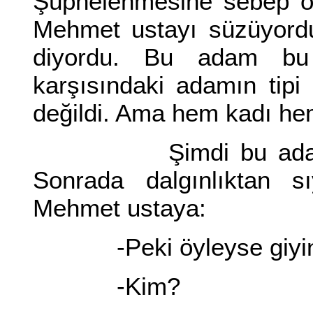
Şüphelenmesine sebep ol
Mehmet ustayı süzüyordu
diyordu. Bu adam bu
karşısındaki adamın tip
değildi. Ama hem kadı he
Şimdi bu adamı hem
Sonrada dalgınlıktan sı
Mehmet ustaya:
-Peki öyleyse giyin se
-Kim?