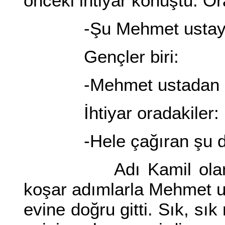
önceki ihtiyar konuştu. Or
-Şu Mehmet ustayı ça
Gençler biri:
-Mehmet ustadan şüp
İhtiyar oradakiler:
-Hele çağıran şu düğü
Adı Kamil olan genç
koşar adımlarla Mehmet u
evine doğru gitti. Sık, sı