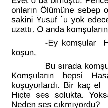
Evet o`da ölmüştü. Pencer
onların Ölümüne sebep o
sakini Yusuf `u yok edec
uzattı. O anda komşularınd
-Ey komşular Hasan
koşun.
Bu sırada komşuların 
Komşuların hepsi Ha
koşuyorlardı. Bir kaç el 
Hiçte ses solukta. Yo
Neden ses çıkmıyordu?