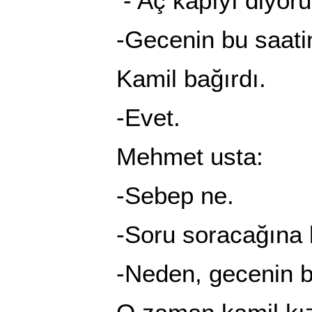
- Aç kapıyı diyoru
-Gecenin bu saatin
Kamil bağırdı.
-Evet.
Mehmet usta:
-Sebep ne.
-Soru soracağına ka
-Neden, gecenin bu s