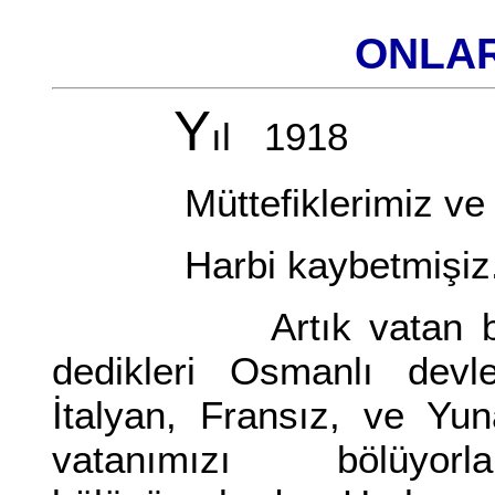
ONLAR
Y
ıl 1918
Müttefiklerimiz ve b
Harbi kaybetmişiz
Artık vatan bölünüy
dedikleri Osmanlı devle
İtalyan, Fransız, ve Y
vatanımızı bölüyorl