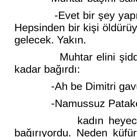
-Evet bir şey yapıyor.
Hepsinden bir kişi öldürüy
gelecek. Yakın.
Muhtar elini şiddetle 
kadar bağırdı:
-Ah be Dimitri gavuru
-Namussuz Patak
kadın heyecanlanmı
bağırıyordu. Neden küfü