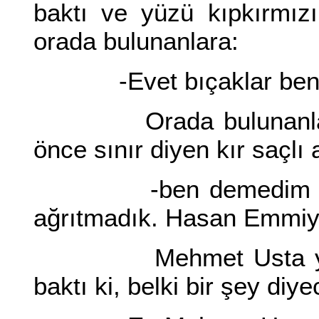
baktı ve yüzü kıpkırmızı
orada bulunanlara:
-Evet bıçaklar benim 
Orada bulunanlarda b
önce sınır diyen kır saçlı
-ben demedim mi? Bi
ağrıtmadık. Hasan Emmiy
Mehmet Usta yarım g
baktı ki, belki bir şey diy