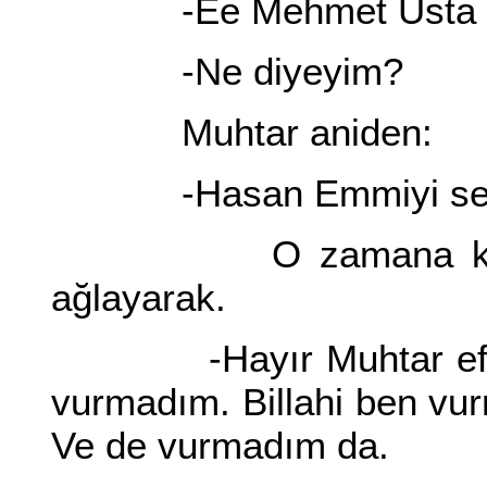
-Ee Mehmet Usta ne
-Ne diyeyim?
Muhtar aniden:
-Hasan Emmiyi sen 
O zamana kadar s
ağlayarak.
-Hayır Muhtar efendi 
vurmadım. Billahi ben v
Ve de vurmadım da.