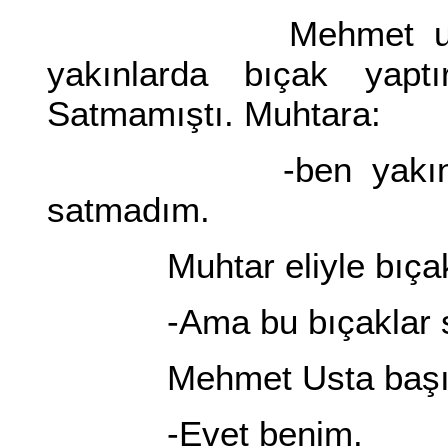
Mehmet usta düşü
yakınlarda bıçak yapt
Satmamıştı. Muhtara:
-ben yakınlarda 
satmadım.
Muhtar eliyle bıçakla
-Ama bu bıçaklar s
Mehmet Usta başını 
-Evet benim.