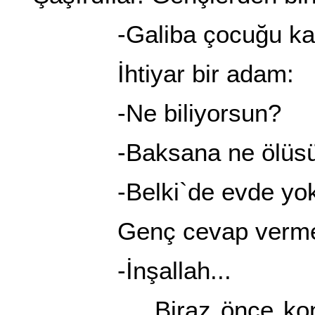
-Galiba çocuğu kaçır
İhtiyar bir adam:
-Ne biliyorsun?
-Baksana ne ölüsü ne
-Belki`de evde yok
Genç cevap vermedi. 
-İnşallah...
Biraz önce konuşan i