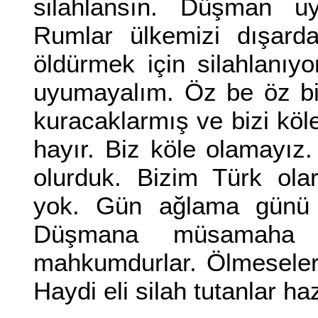
silahlansın. Düşman uy
Rumlar ülkemizi dışardan
öldürmek için silahlanıyor
uyumayalım. Öz be öz bi
kuracaklarmış ve bizi köl
hayır. Biz köle olamayız
olurduk. Bizim Türk ol
yok. Gün ağlama günü d
Düşmana müsamaha 
mahkumdurlar. Ölmeseler d
Haydi eli silah tutanlar h