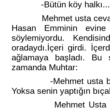
-Bütün köy halkı...
Mehmet usta cevap ver
Hasan Emminin evine g
söylemiyordu. Kendisi
oradaydı.İçeri girdi. İçe
ağlamaya başladı. Bu s
zamanda Muhtar:
-Mehmet usta bak bu
Yoksa senin yaptığın bıç
Mehmet Usta eğildi. 