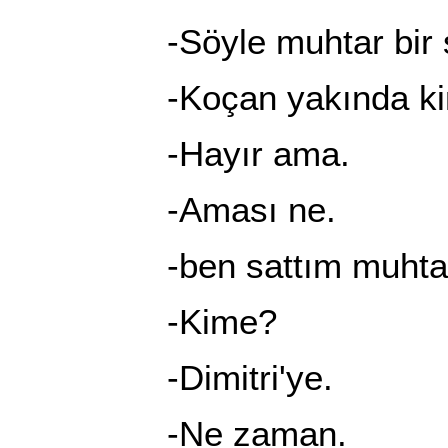
-Söyle muhtar bir şe
-Koçan yakında kimse
-Hayır ama.
-Aması ne.
-ben sattım muhtar
-Kime?
-Dimitri'ye.
-Ne zaman.