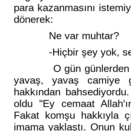
para kazanmasını istemi
dönerek:
Ne var muhtar?
-Hiçbir şey yok, sen h
O gün günlerden Cuma
yavaş, yavaş camiye 
hakkından bahsediyordu.
oldu "Ey cemaat Allah'ı
Fakat komşu hakkıyla ç
imama yaklaştı. Onun kul