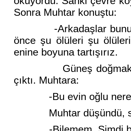
okuyordu. Sanki çevre kö
Sonra Muhtar konuştu:
-Arkadaşlar bunu mün
önce şu ölüleri şu ölül
enine boyuna tartışırız.
Güneş doğmak üzerey
çıktı. Muhtara:
-Bu evin oğlu nere
Muhtar düşündü, so
-Bilemem. Şimdi bir ümi