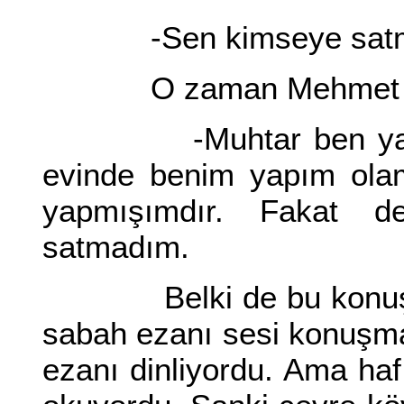
-Sen kimseye satm
O zaman Mehmet U
-Muhtar ben yakınla
evinde benim yapım ola
yapmışımdır. Fakat d
satmadım.
Belki de bu konuşmal
sabah ezanı sesi konuşm
ezanı dinliyordu. Ama ha