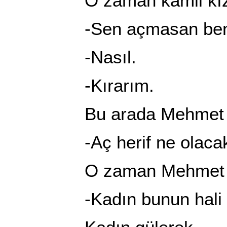
O zaman kamil kız
-Sen açmasan ben 
-Nasıl.
-Kırarım.
Bu arada Mehmet ustan
-Aç herif ne olacak b
O zaman Mehmet u
-Kadın bunun hali hal 