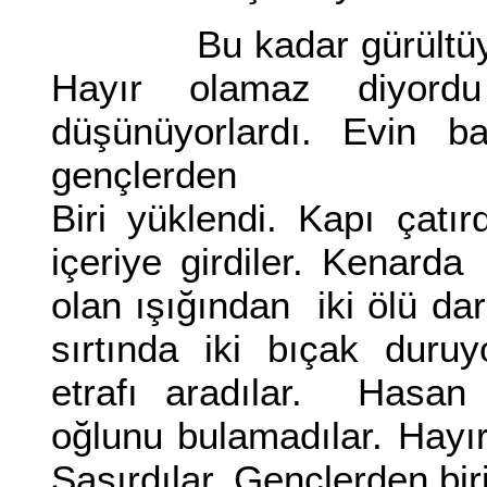
Bu kadar gürültüye h
Hayır olamaz diyord
düşünüyorlardı. Evin b
gençlerden
Biri yüklendi. Kapı çatır
içeriye girdiler. Kenard
olan ışığından iki ölü dar
sırtında iki bıçak duru
etrafı aradılar. Hasan
oğlunu bulamadılar. Hayı
Şaşırdılar. Gençlerden biri