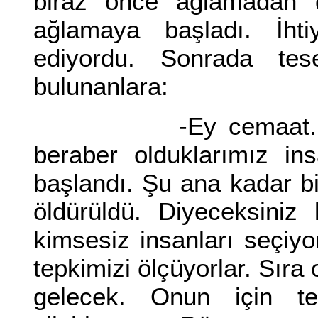
biraz önce ağlamadan d
ağlamaya başladı. İht
ediyordu. Sonrada tes
bulunanlara:
-Ey cemaat. Artık ö
beraber olduklarımız ins
başlandı. Şu ana kadar b
öldürüldü. Diyeceksiniz
kimsesiz insanları seçiy
tepkimizi ölçüyorlar. Sıra 
gelecek. Onun için tedb