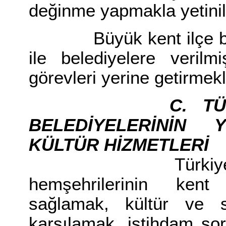
değinme yapmakla yetinilm
Büyük kent ilçe beled
ile belediyelere veril
görevleri yerine getirmek
C. T
BELEDİYELERİNİN
KÜLTÜR HİZMETLERİ
Türkiye'de büyü
hemşehrilerinin kent
sağlamak, kültür ve sa
karşılamak, istihdam so