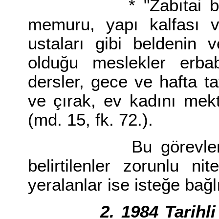
* "Zabıtai belediy
memuru, yapı kalfası v
ustaları gibi beldenin 
olduğu meslekler erbab
dersler, gece ve hafta ta
ve çırak, ev kadını mek
(md. 15, fk. 72.).
Bu görevlerden 33
belirtilenler zorunlu nit
yeralanlar ise isteğe bağl
2. 1984 Tarihl