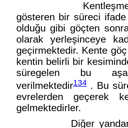
Kentleşme, birbir
gösteren bir süreci ifad
olduğu gibi göçten sonra
olarak yerleşinceye kad
geçirmektedir. Kente göç
kentin belirli bir kesimi
süregelen bu aşam
134
verilmektedir
. Bu süre
evrelerden geçerek ken
gelmektedirler.
Diğer yandan kentl