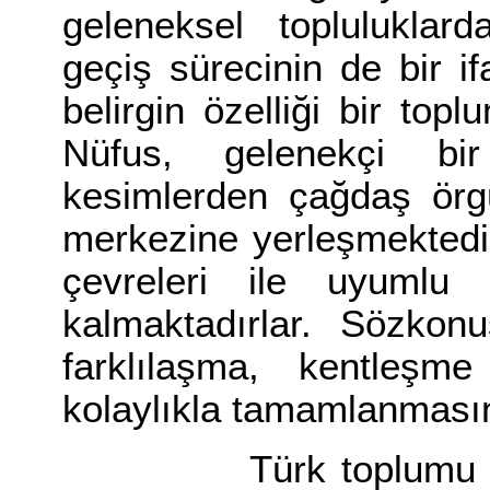
geleneksel topluluklar
geçiş sürecinin de bir i
belirgin özelliği bir top
Nüfus, gelenekçi b
kesimlerden çağdaş örgü
merkezine yerleşmektedir.
çevreleri ile uyumlu i
kalmaktadırlar. Sözkonu
farklılaşma, kentleşm
kolaylıkla tamamlanmasın
Türk toplumu hızlı k