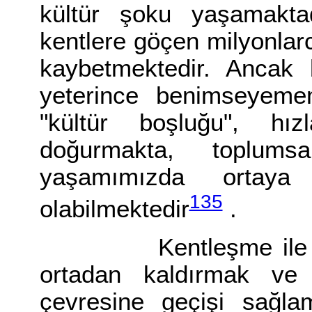
kültür şoku yaşamaktad
kentlere göçen milyonlarca 
kaybetmektedir. Ancak b
yeterince benimseyemem
"kültür boşluğu", hız
doğurmakta, toplum
yaşamımızda ortaya 
135
olabilmektedir
.
Kentleşme ile ortay
ortadan kaldırmak ve 
çevresine geçişi sağlam