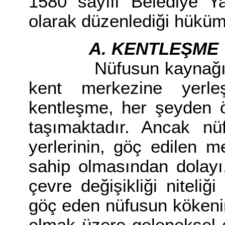
1580 sayılı Belediye Ya
olarak düzenlediği hüküml
A. KENTLEŞME
Nüfusun kaynağından
kent merkezine yerle
kentleşme, her şeyden ö
taşımaktadır. Ancak nü
yerlerinin, göç edilen m
sahip olmasından dolayı
çevre değişikliği niteli
göç eden nüfusun kökenin