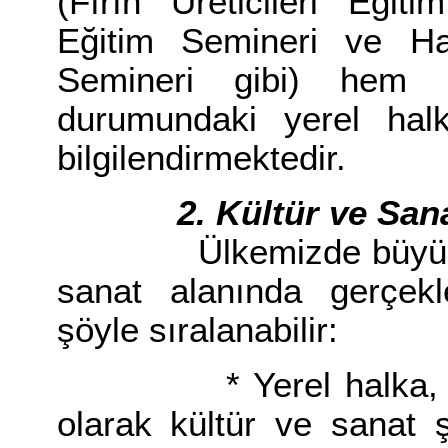
(Fırın Üreticileri Eğit
Eğitim Semineri ve Haz
Semineri gibi) hem ü
durumundaki yerel hal
bilgilendirmektedir.
2. Kültür ve Sanat 
Ülkemizde büyük kent
sanat alanında gerçekle
şöyle sıralanabilir:
* Yerel halka, genç
olarak kültür ve sanat şe