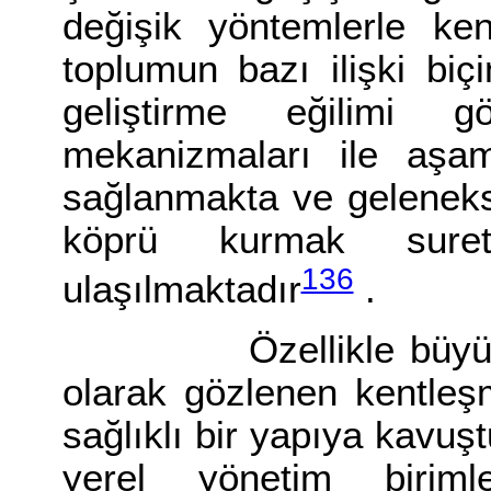
değişik yöntemlerle ken
toplumun bazı ilişki biçi
geliştirme eğilimi g
mekanizmaları ile aşam
sağlanmakta ve gelenekse
köprü kurmak suret
136
ulaşılmaktadır
.
Özellikle büyük ken
olarak gözlenen kentleş
sağlıklı bir yapıya kavuş
yerel yönetim birim