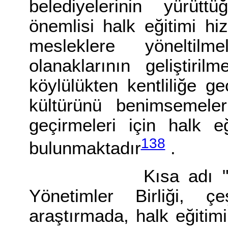
belediyelerinin yürütt
önemlisi halk eğitimi hiz
mesleklere yöneltilmel
olanaklarının geliştirilm
köylülükten kentliliğe g
kültürünü benimsemele
geçirmeleri için halk eğ
138
bulunmaktadır
.
Kısa adı "IULA" o
Yönetimler Birliği, çe
araştırmada, halk eğitim