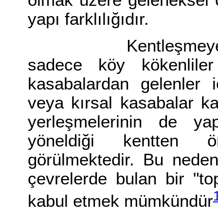
olmak üzere geleneksel ç
yapı farklılığıdır.
Kentleşmeye eşlik 
sadece köy kökenliler
kasabalardan gelenler 
veya kırsal kasabalar k
yerleşmelerinin de yapı
yöneldiği kentten ö
görülmektedir. Bu nedenl
çevrelerde bulan bir "t
kabul etmek mümkündür