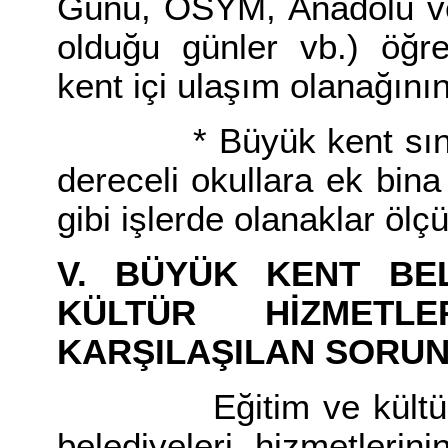
Günü, ÖSYM, Anadolu ve F
olduğu günler vb.) öğre
kent içi ulaşım olanağını
* Büyük kent sınırları
dereceli okullara ek bin
gibi işlerde olanaklar öl
V. BÜYÜK KENT BEL
KÜLTÜR HİZMETLE
KARŞILAŞILAN SORU
Eğitim ve kültür al
belediyeleri hizmetlerin