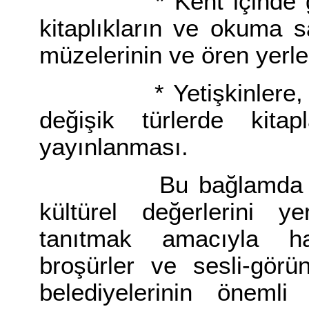
* Kent içinde gezici
kitaplıkların ve okuma s
müzelerinin ve ören yerle
* Yetişkinlere, genç
değişik türlerde kitap
yayınlanması.
Bu bağlamda büyük k
kültürel değerlerini ye
tanıtmak amacıyla hazı
broşürler ve sesli-görü
belediyelerinin önemli 