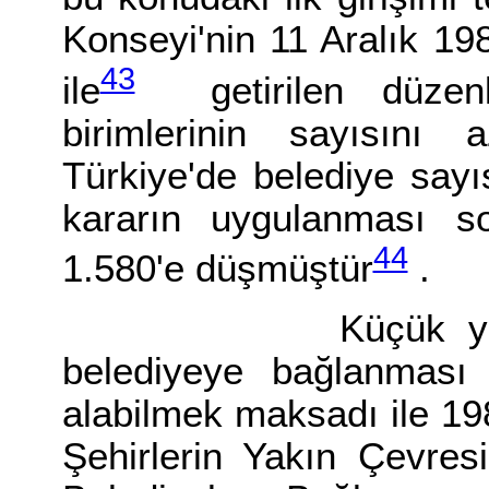
Konseyi'nin 11 Aralık 198
43
ile
getirilen düzenl
birimlerinin sayısını 
Türkiye'de belediye sayı
kararın uygulanması s
44
1.580'e düşmüştür
.
Küçük yerleşim y
belediyeye bağlanması u
alabilmek maksadı ile 198
Şehirlerin Yakın Çevres