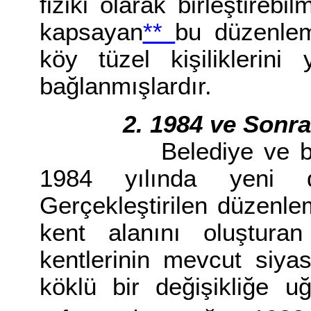
fiziki olarak birleştirebi
kapsayan
**
bu düzenlem
köy tüzel kişiliklerini
bağlanmışlardır.
2. 1984 ve Sonr
Belediye ve büyük 
1984 yılında yeni d
Gerçekleştirilen düzenle
kent alanını oluştura
kentlerinin mevcut siya
köklü bir değişikliğe u