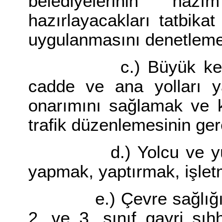
belediyelerinin na
hazırlayacakları tatbika
uygulanmasını denetlem
c.) Büyük kent dah
cadde ve ana yolları 
onarımını sağlamak ve k
trafik düzenlemesinin gere
d.) Yolcu ve yük term
yapmak, yaptırmak, işlet
e.) Çevre sağlığı ve
2. ve 3. sınıf gayri sıhh