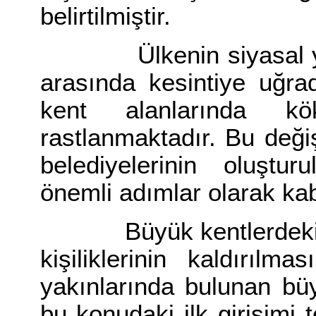
belirtilmiştir.
Ülkenin siyasal yaşa
arasında kesintiye uğra
kent alanlarında kök
rastlanmaktadır. Bu değiş
belediyelerinin oluştur
önemli adımlar olarak kabu
Büyük kentlerdeki küç
kişiliklerinin kaldırılm
yakınlarında bulunan büyü
bu konudaki ilk girişimi t