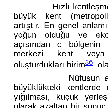
Hızlı kentleşmenin b
büyük kent (metropolit
artıştır. En genel anlam
yoğun olduğu ve eko
açısından o bölgenin
merkezi kent veya k
36
oluşturdukları birim
ola
Nüfusun artan or
büyüklükteki kentlerde
yığılması, küçük yerleş
olarak azaltan bir sonu