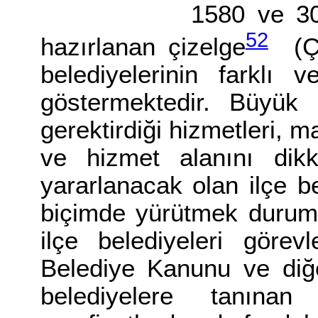
1580 ve 3030 sayı
52
hazırlanan çizelge
(Çi
belediyelerinin farklı v
göstermektedir. Büyük k
gerektirdiği hizmetleri, ma
ve hizmet alanını dikk
yararlanacak olan ilçe be
biçimde yürütmek durumu
ilçe belediyeleri görev
Belediye Kanunu ve diğe
belediyelere tanına