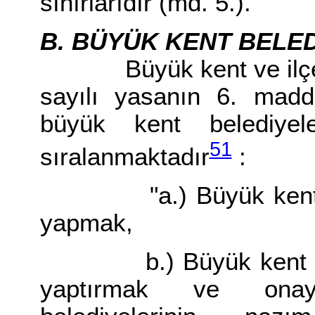
sınırlarıdır (md. 5.).
B. BÜYÜK KENT BELE
Büyük kent ve ilçe bel
sayılı yasanın 6. madde
büyük kent belediyele
51
sıralanmaktadır
:
"a.) Büyük kent yatı
yapmak,
b.) Büyük kent nazı
yaptırmak ve onayl