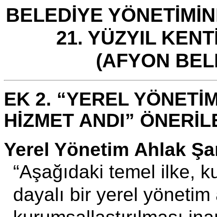
BELEDİYE YÖNETİMİN
21. YÜZYIL KENT
(AFYON BEL
EK 2. “YEREL YÖNETİ
HİZMET ANDI” ÖNERİL
Yerel Yönetim Ahlak Şar
“Aşağıdaki temel ilke, k
dayalı bir yerel yönetim 