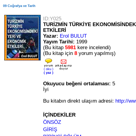
09 Coğrafya ve Tarih
ID:Y025
TURİZMİN TÜRKİYE EKONOMİSİNDEK
ETKİLERİ
Yazar:
Erol BULUT
Yayım Tarihi:
1999
(Bu kitap
5981
kere incelendi)
(Bu kitap için
8
yorum yapılmış)
( oku )
( yaz )
Okuyucu beğeni ortalaması:
5
İyi
Bu kitabın direkt ulaşım adresi:
http://w
İÇİNDEKİLER
ÖNSÖZ
GİRİŞ