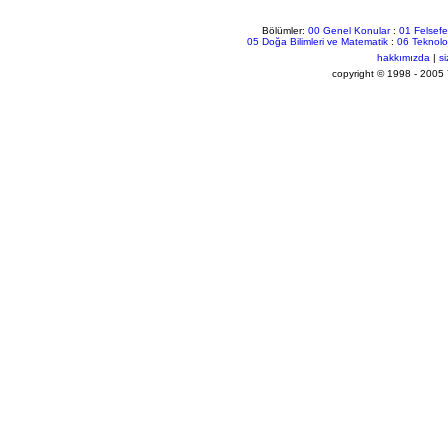
Bölümler:
00 Genel Konular
:
01 Felsefe
05 Doğa Bilimleri ve Matematik
:
06 Teknoloj
hakkımızda
|
si
copyright © 1998 - 20