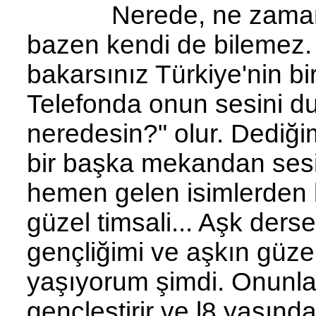
Nerede, ne zaman, ki
bazen kendi de bilemez. B
bakarsınız Türkiye'nin bi
Telefonda onun sesini d
neredesin?" olur. Dediğ
bir başka mekandan sesi 
hemen gelen isimlerden b
güzel timsali... Aşk dersen
gençliğimi ve aşkın güzel
yaşıyorum şimdi. Onunla
gençleştirir ve l8 yaşınd