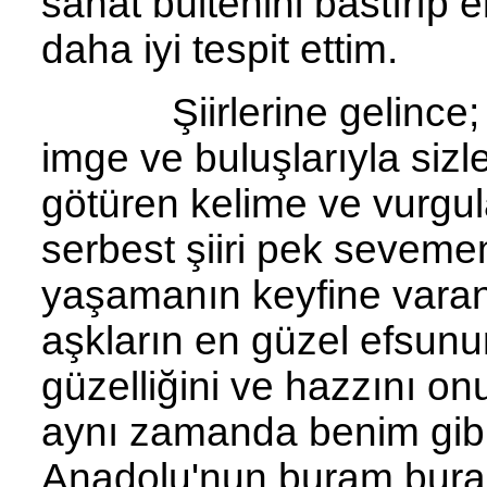
sanat bültenini bastırıp e
daha iyi tespit ettim.
Şiirlerine gelince; şii
imge ve buluşlarıyla siz
götüren kelime ve vurgula
serbest şiiri pek seveme
yaşamanın keyfine varan
aşkların en güzel efsunun
güzelliğini ve hazzını o
aynı zamanda benim gibi 
Anadolu'nun buram buram