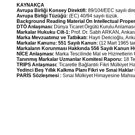
KAYNAKÇA
Avrupa Birliği Konsey Direktifi:
89/104/EEC sayılı dire
Avrupa Birliği Tüzüğü:
(EC) 40/94 sayılı tüzük.
Background Reading Material On Intellectual Proper
DTÖ Anlaşması:
Dünya Ticaret Örgütü Kurulu Anlaması
Markalar Hukuku Cilt-1:
Prof. Dr. Sabh ARKAN, Ankar
Marka Mevzuatımız ve Tatbikatı:
Hayri Dericioğlu, Ank
Markalar Kanunu:
551 Sayılı Kanun:
(12 Mart 1965 tar
Markaların Korunması Hakkında 556 Sayılı Kanun
NİCE Anlaşması:
Marka Tescilinde Mal ve Hizmetlerin Ul
Tanınmış Markalar Uzmanlar Komitesi Raporu:
18 Te
TRIPS Anlaşması:
Ticaretle Bağlantılı Fikri Mülkiyet H
Yedinci Beş Yıllık Kalkma Planı Fikri ve Sınai Hakl
PARİS Sözleşmesi :
Sınai Mülkiyet Himayesine Mahsus B