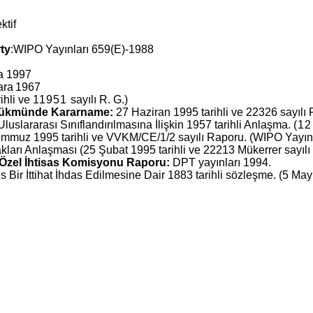
ktif
ty
:WIPO Yayınları 659(E)-1988
a 1997
ara 1967
ihli ve
11951
sayılı R. G.)
 Hükmünde Kararname:
27 Haziran 1995 tarihli ve 22326 sayılı 
us­lararası Sınıflandırılmasına İlişkin 1957 tarihli Anlaşma.
(12
mmuz 1995 tarihli ve VVKM/CE/1/2 sayılı Raporu. (WIPO Yayın
akları An­laşması (25 Şubat 1995 tarihli ve 22213 Mü­kerrer sayılı
ar Özel İhtisas Komisyonu Raporu:
DPT yayınları 1994.
ir İttihat İhdas Edilmesine Dair 1883 tarihli sözleşme. (5 Mayı