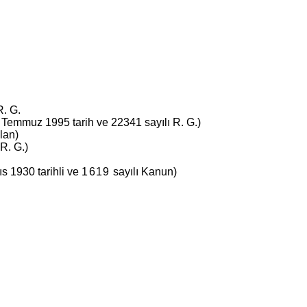
R. G.
Temmuz 1995 tarih ve 22341 sa­yılı R. G.)
lan)
 R. G.)
s 1930 tarihli ve
1619
sayılı Kanun)