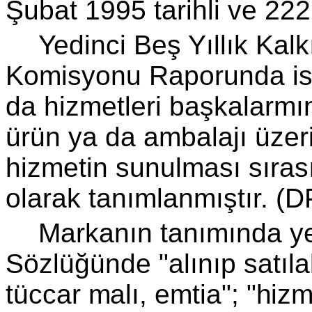
Şubat 1995 tarihli ve 222
Yedinci Beş Yıllık Kal
Komisyonu Raporunda ise
da hizmetleri başkalarmı
ürün ya da ambalajı üzeri
hizmetin sunulması sı­rası
olarak tanımlanmıştır. (DP
Markanın tanımında ye
Sözlüğünde "alınıp
satıla
tüccar malı, emtia"; "hizme