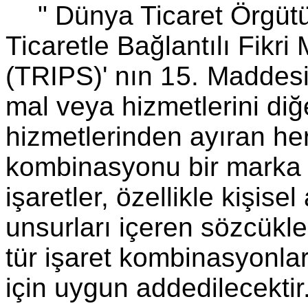
" Dünya Ticaret Örgüt
Ticaretle Bağlantılı Fikr
(TRIPS)' nın
15.
Maddesin
mal veya hizmetlerini diğ
hizmetlerinden ayı­ran her
kombinasyonu bir marka o
işaretler, özellikle kişisel
unsurları içeren sözcükl
tür işaret kombinasyonlar
için uygun addedilecektir