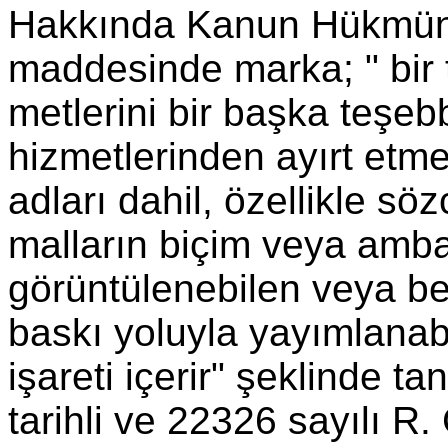
Hakkında Kanun Hük­mün
maddesinde marka; " bir
metlerini bir başka teşe
hizmetlerinden ayırt etme
adları dahil, özellikle sözc
malların biçim veya ambal
görüntülenebilen veya ben
baskı yoluyla yayımlanabi
işareti içerir" şeklinde t
tarihli ve 22326 sayılı
R. 