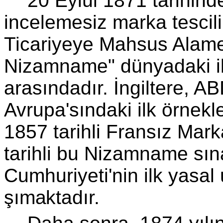
20 Eylül 1871 tarihind
incelemesiz marka tescili
Ticariyeye Mahsus Alamet
Nizamname" dün­yadaki i
arasındadır. İngiltere, 
Avrupa'sındaki ilk örnek
1857 tarihli Fransız Ma
tarihli bu Nizamname sın
Cumhuriyeti'nin ilk yasal 
şımaktadır.