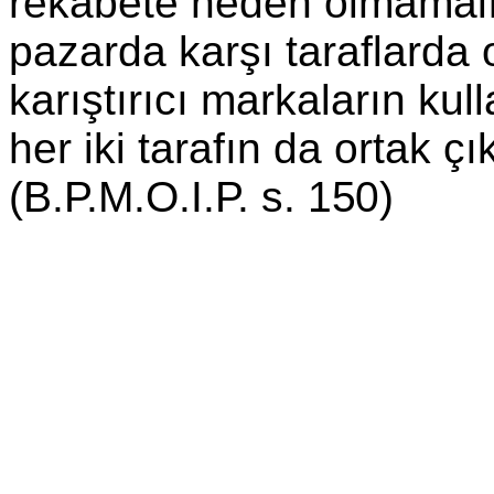
rekabete neden olmamalıdı
pazarda karşı taraflarda o
karıştırıcı markaların ku
her iki tarafın da ortak
çı
(B.P.M.O.I.P. s. 150)