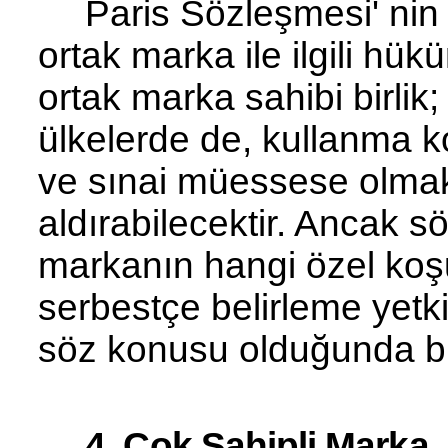
Paris Sözleşmesi'
nin
ortak marka ile ilgili hü
ortak marka sahibi birlik
ülkelerde de, kullanma ko
ve sınai mü­essese olmak
aldırabilecektir. Ancak sö
markanın hangi özel koşu
serbestçe belirleme yetk
söz konusu ol­duğunda 
4. Çok Sahipli Marka