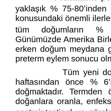
yaklaşık % 75-80’inden 
konusundaki önemli iler
tüm doğumların % 7-
Günümüzde Amerika Birleş
erken doğum meydana ge
preterm eylem sonucu olm
Tüm yeni doğanları
haftasından önce % 6’
doğmaktadır. Termden 
doğanlara oranla, enfeksi