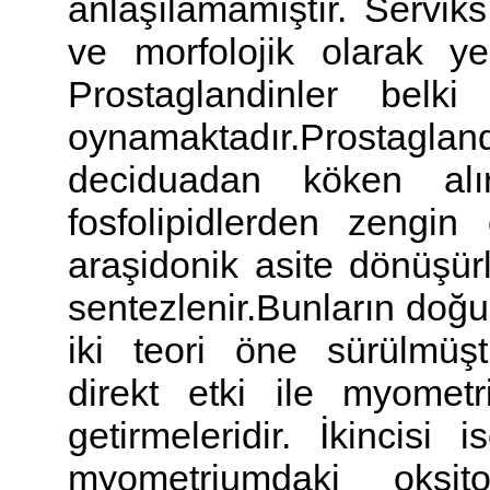
anlaşılamamıştır. Servi
ve morfolojik olarak ye
Prostaglandinler bel
oynamaktadır.Prostag
deciduadan köken alır
fosfolipidlerden zengin 
araşidonik asite dönüşür
sentezlenir.Bunların doğu
iki teori öne sürülmüştü
direkt etki ile myome
getirmeleridir. İkincisi 
myometriumdaki oksitos