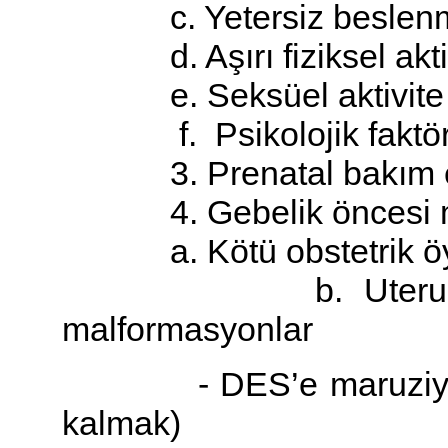
c. Yetersiz beslen
d. Aşırı fiziksel akti
e. Seksüel aktivite
f. Psikolojik faktör
3. Prenatal bakım eks
4. Gebelik öncesi med
a. Kötü obstetrik ö
b. Uterusa ait k
malformasyonlar
- DES’e maruziyet ( D
kalmak)