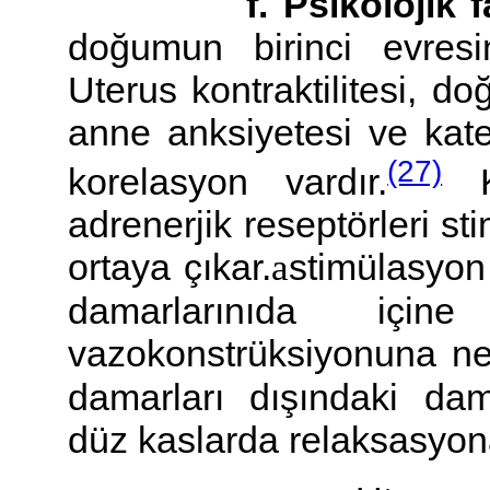
f. Psikolojik fak
doğumun birinci evresini
Uterus kontraktilitesi, d
anne anksiyetesi ve kate
(27)
korelasyon vardır.
Ka
adrenerjik reseptörleri st
ortaya çıkar.
a
stimülasyon 
damarlarınıda içi
vazokonstrüksiyonuna n
damarları dışındaki da
düz kaslarda relaksasyon