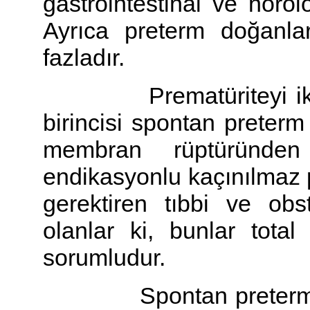
gastrointestinal ve nörolo
Ayrıca preterm doğanl
fazladır.
Prematüriteyi iki gru
birincisi spontan preter
membran rüptüründen
endikasyonlu kaçınılmaz
gerektiren tıbbi ve obs
olanlar ki, bunlar tota
sorumludur.
Spontan preterm doğ