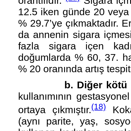
orantılıdır.
Sigara içm
12.5 iken günde 20 veya 
% 29.7’ye çıkmaktadır. E
da annenin sigara içmesi
fazla sigara içen kad
doğumlarda % 60, 37. h
% 20 oranında artış tespit
b. Diğer kötü alı
kullanımının gestasyonel
(18)
ortaya çıkmıştır.
Koka
(aynı parite, yaş, sos