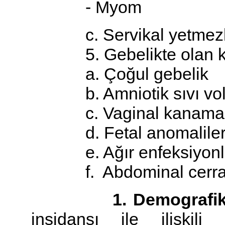
- Myom
c. Servikal yetmezl
5. Gebelikte olan ko
a. Çoğul gebelik
b. Amniotik sıvı volü
c. Vaginal kanamal
d. Fetal anomalile
e. Ağır enfeksiyonlar 
f. Abdominal cerra
1. Demografik ri
insidansı ile ilişkil