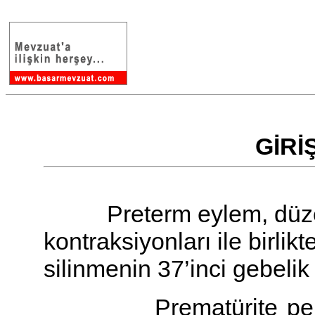
.
GİRİ
Preterm eylem, düz
kontraksiyonları ile birlikt
silinmenin 37’inci gebeli
Prematürite perinatal