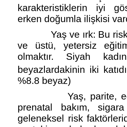
karakteristiklerin iyi 
erken doğumla ilişkisi var
Yaş ve ırk: Bu risk fak
ve üstü, yetersiz eğit
olmaktır. Siyah kad
beyazlardakinin iki katıd
%8.8 beyaz)
Yaş, parite, eğitim
prenatal bakım, sigar
geleneksel risk faktörler