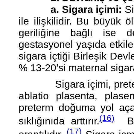
a. Sigara içimi:
Si
ile ilişkilidir. Bu büyük 
geriliğine bağlı ise 
gestasyonel yaşıda etkil
sigara içtiği Birleşik Dev
% 13-20’si maternal sigar
Sigara içimi, preterm
ablatio plasenta, plase
preterm doğuma yol aça
(16)
sıklığınıda arttırır.
Bu 
(17)