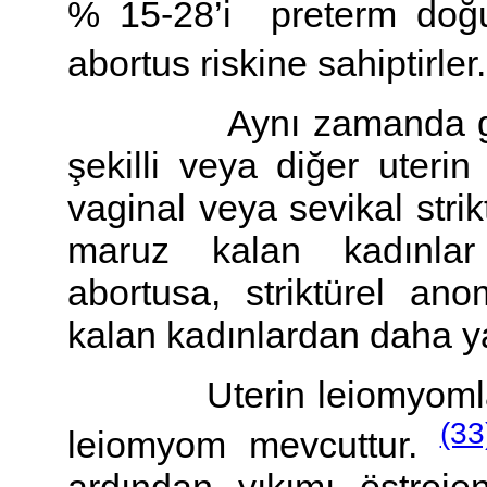
% 15-28’i preterm doğu
abortus riskine sahiptirler
Aynı zamanda genita
şekilli veya diğer uterin
vaginal veya sevikal stri
maruz kalan kadınla
abortusa, striktürel an
kalan kadınlardan daha ya
Uterin leiomyomlar: G
(33
leiomyom mevcuttur.
ardından yıkımı östrojen