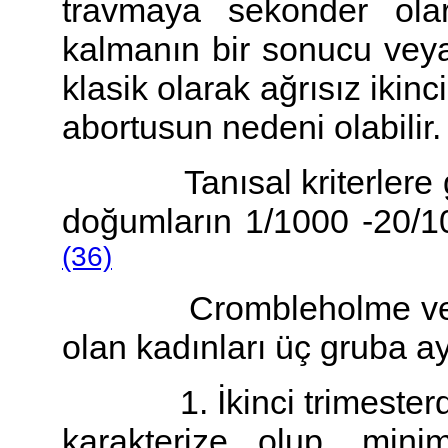
travmaya sekonder ola
kalmanın bir sonucu veya 
klasik olarak ağrısız ikinc
abortusun nedeni olabilir.
Tanısal kriterlere gör
doğumların 1/1000 -20/10
(36)
Crombleholme ve arkad
olan kadınları üç gruba ay
1. İkinci trimesterde s
karakterize olup, min