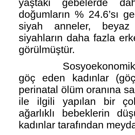
yaştaki gebelerde da
doğumların % 24.6’sı gen
siyah anneler, beyaz a
siyahların daha fazla er
görülmüştür.
Sosyoekonomik durum
göç eden kadınlar (gö
perinatal ölüm oranına s
ile ilgili yapılan bir
ağarlıklı bebeklerin d
kadınlar tarafından meydan