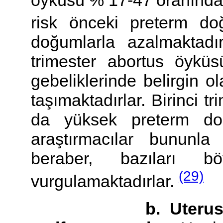
risk önceki preterm d
doğumlarla azalmaktadı
trimester abortus öykü
gebeliklerinde belirgin o
taşımaktadırlar. Birinci t
da yüksek preterm doğ
araştırmacılar bununla
beraber, bazıları bö
(29)
vurgulamaktadırlar.
b. Uterusa ait k