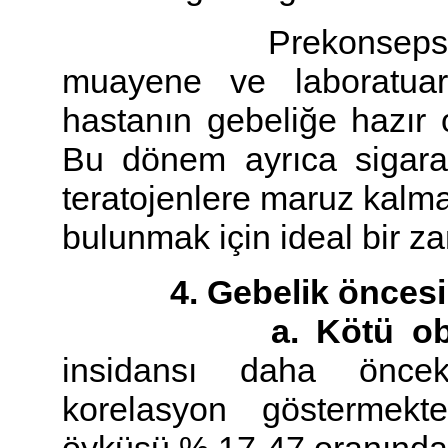
Prekonsepsiyonel 
muayene ve laboratuar
hastanın gebeliğe hazır o
Bu dönem ayrıca sigara i
teratojenlere maruz kalm
bulunmak için ideal bir z
4. Gebelik öncesi me
a. Kötü obstet
insidansı daha önceki
korelasyon göstermekt
öyküsü % 17-47 oranında r