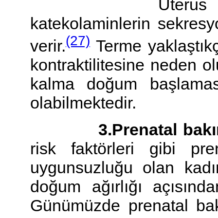
Uterus genel h
katekolaminlerin sekres
(27)
verir.
Terme yaklaştıkç
kontraktilitesine neden o
kalma doğum başlaması
olabilmektedir.
3.Prenatal bakım 
risk faktörleri gibi 
uygunsuzluğu olan kadı
doğum ağırlığı açısından
Günümüzde prenatal bakı