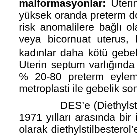
malformasyonlar:
Uteri
yüksek oranda preterm do
risk anomalilere bağlı o
veya bicornuat uterus,
kadınlar daha kötü gebeli
Uterin septum varlığında
% 20-80 preterm eylem 
metroplasti ile gebelik so
DES’e (Diethylstil be
1971 yılları arasında bir 
olarak diethylstilbesterol