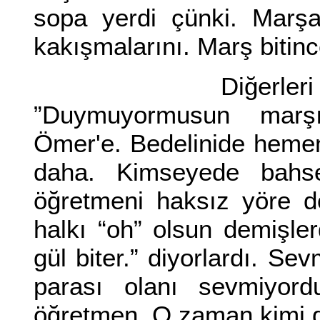
sopa yerdi çünki. Marşa
kakışmalarını. Marş bitince
Diğerleri talimli.
”Duymuyormusun marşı
Ömer'e. Bedelinide hemen
daha. Kimseyede bahset
öğretmeni haksız yöre d
halkı “oh” olsun demişle
gül biter.” diyorlardı. Se
parası olanı sevmiyord
öğretmen. O zaman kimi 