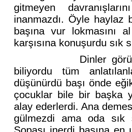
gitmeyen davranışları
inanmazdı. Öyle haylaz b
başına vur lokmasını al
karşısına konuşurdu sık s
Dinler görünürdü,
biliyordu tüm anlatılan
düşünürdü başı önde eğik
çocuklar bile bir başka y
alay ederlerdi. Ana demesi
gülmezdi ama oda sık sı
Sopası inerdi başına en