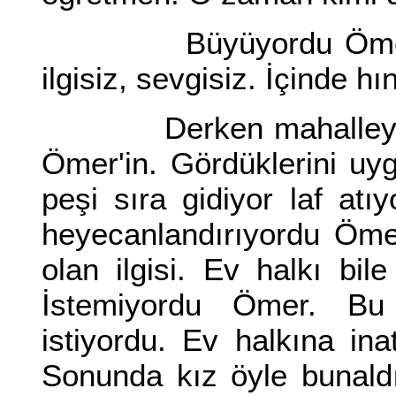
Büyüyordu Ömer. Yab
ilgisiz, sevgisiz. İçinde h
Derken mahalleye bir 
Ömer'in. Gördüklerini u
peşi sıra gidiyor laf atı
heyecanlandırıyordu Öme
olan ilgisi. Ev halkı bil
İstemiyordu Ömer. Bu
istiyordu. Ev halkına in
Sonunda kız öyle bunaldı