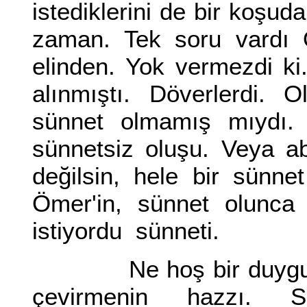
istediklerini de bir koşud
zaman. Tek soru vardı Ö
elinden. Yok vermezdi ki.
alınmıştı. Döverlerdi. O
sünnet olmamış mıydı.
sünnetsiz oluşu. Veya ab
değilsin, hele bir sünnet
Ömer'in, sünnet olunca 
istiyordu sünneti.
Ne hoş bir duyguydu b
çevirmenin hazzı. S