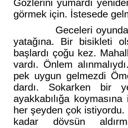
Gözlerini yumardı yeniden
görmek için. İstesede ge
Geceleri oyundan yoru
yatağına. Bir bisikleti
başlardı çoğu kez. Mahalle
vardı. Önlem alınmalıyd
pek uygun gelmezdi Ömer
dardı. Sokarken bir yer
ayakkabılığa koymasına izi
her şeyden çok istiyordu. B
kadar dövsün aldırm