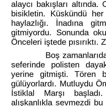
alaycı bakışları altında.
bisikletin. Küskündü he
haylazlığı. İnadına gi
gitmiyordu. Sonunda oku
Önceleri iştede pısırıktı.
Boş zamanlarıda iş ar
seferinde polisten day
yerine gitmişti. Tören 
gülüyorlardı. Mutluydu Öm
İstiklal Marşı başla
alışkanlıkla sevmezdi bu