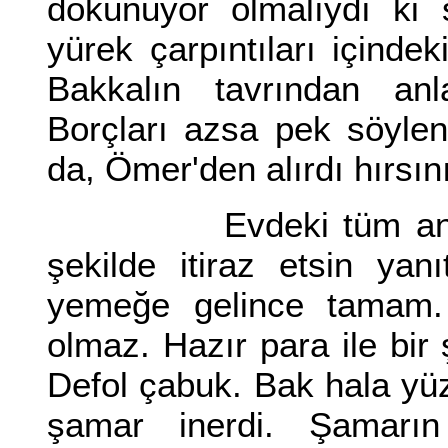
dokunuyor olmalıydı ki 
yürek çarpıntıları içinde
Bakkalın tavrından an
Borçları azsa pek söyle
da, Ömer'den alırdı hırsını
Evdeki tüm angarya 
şekilde itiraz etsin yan
yemeğe gelince tamam. 
olmaz. Hazır para ile bir
Defol çabuk. Bak hala y
şamar inerdi. Şamarın 