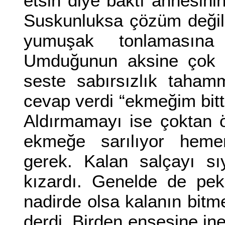
etsin diye baktı annesin
Suskunluksa çözüm değildi
yumuşak tonlamasına
Umduğunun aksine çok se
seste sabırsızlık taham
cevap verdi “ekmeğim bitti
Aldırmamayı ise çoktan 
ekmeğe sarılıyor heme
gerek. Kalan salçayı sı
kızardı. Genelde de pek
nadirde olsa kalanın bitm
derdi. Birden ensesine in