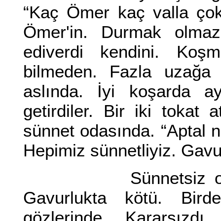
“Kaç Ömer kaç valla çok 
Ömer'in. Durmak olmaz a
ediverdi kendini. Koşm
bilmeden. Fazla uzağa
aslında. İyi koşarda ay
getirdiler. Bir iki tokat 
sünnet odasında. “Aptal 
Hepimiz sünnetliyiz. Gav
Sünnetsiz olmak y
Gavurlukta kötü. Birde
gözlerinde. Kararsızdı,