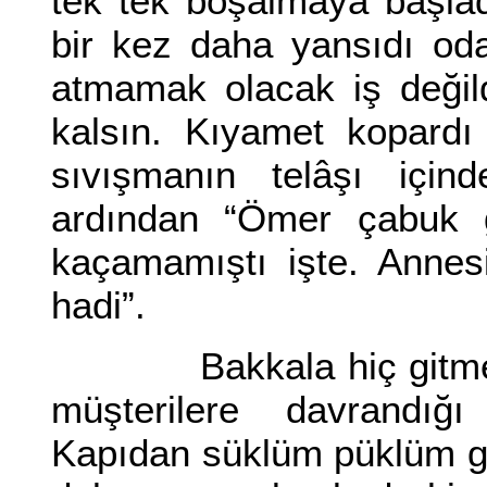
tek tek boşalmaya başlad
bir kez daha yansıdı odal
atmamak olacak iş değildi
kalsın. Kıyamet kopard
sıvışmanın telâşı içind
ardından “Ömer çabuk g
kaçamamıştı işte. Annes
hadi”.
Bakkala hiç gitmek i
müşterilere davrandığ
Kapıdan süklüm püklüm gi