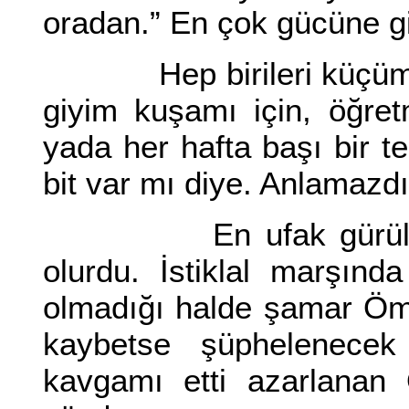
oradan.” En çok gücüne 
Hep birileri küçümserd
giyim kuşamı için, öğre
yada her hafta başı bir te
bit var mı diye. Anlamazd
En ufak gürültüde,
olurdu. İstiklal marşınd
olmadığı halde şamar Ömer'
kaybetse şüphelenecek
kavgamı etti azarlanan