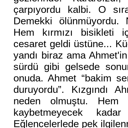
çarpıyordu kalbi. O sıra
Demekki ölünmüyordu. 
Hem kırmızı bisikleti 
cesaret geldi üstüne... K
yandı biraz ama Ahmet'in
sürdü gibi gelsede sonu
onuda. Ahmet “bakim sen
duruyordu”. Kızgındı A
neden olmuştu. Hem bu
kaybetmeyecek kadar d
Eğlencelerlede pek ilgile