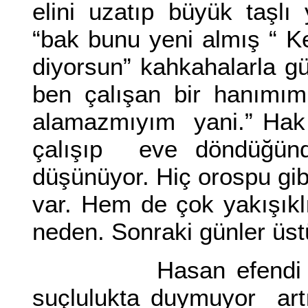
elini uzatıp büyük taşl
“bak bunu yeni almış “ 
diyorsun” kahkahalarla g
ben çalışan bir hanımı
alamazmıyım yani.” Hak
çalışıp eve döndüğünde
düşünüyor. Hiç orospu gi
var. Hem de çok yakışıklı
neden. Sonraki günler üs
Hasan efendi ile ba
suçlulukta duymuyor art