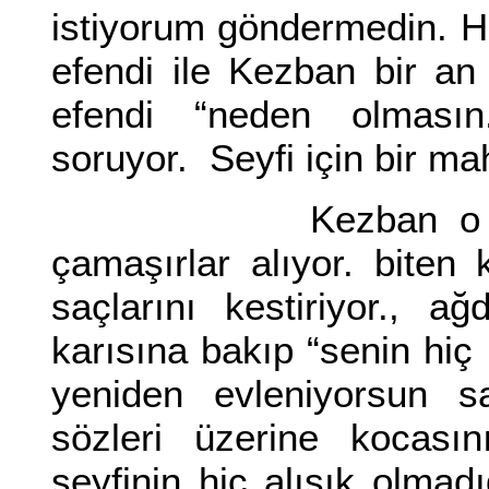
istiyorum göndermedin. H
efendi ile Kezban bir an
efendi “neden olmasın
soruyor. Seyfi için bir ma
Kezban o hafta alı
çamaşırlar alıyor. biten
saçlarını kestiriyor., a
karısına bakıp “senin hi
yeniden evleniyorsun sa
sözleri üzerine kocası
seyfinin hiç alışık olmadı