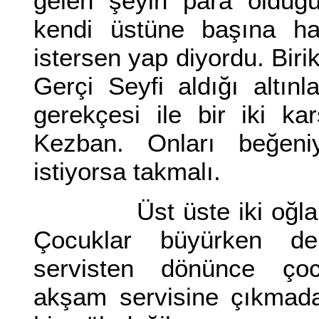
gelen şeyin para olduğu
kendi üstüne başına ha
istersen yap diyordu. Birikt
Gerçi Seyfi aldığı altın
gerekçesi ile bir iki k
Kezban. Onları beğeni
istiyorsa takmalı.
Üst üste iki oğlan doğ
Çocuklar büyürken de 
servisten dönünce çocuk
akşam servisine çıkmad