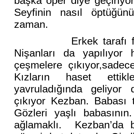
başka öper diye geçiriyo
Seyfinin nasıl öptüğünü
zaman.
Erkek tarafı fazla 
Nişanları da yapılıyor
çeşmelere çıkıyor,sadec
Kızların haset ettik
yavruladığında geliyor 
çıkıyor Kezban. Babası t
Gözleri yaşlı babasını
ağlamaklı. Kezban’da bi