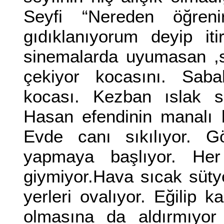
Seyfi “Nereden öğren
gıdıklanıyorum deyip i
sinemalarda uyumasan ,s
çekiyor kocasını. Sabah
kocası. Kezban ıslak sa
Hasan efendinin manalı 
Evde canı sıkılıyor. G
yapmaya başlıyor. Her
giymiyor.Hava sıcak sütye
yerleri ovalıyor. Eğilip
olmasına da aldırmıyor 