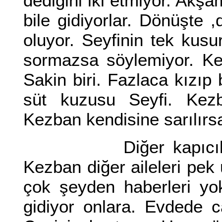
dediğini iki etmiyor. Akş
bile gidiyorlar. Dönüşte ,
oluyor. Seyfinin tek ku
sormazsa söylemiyor. K
Sakin biri. Fazlaca kızı
süt kuzusu Seyfi. Kezb
Kezban kendisine sarılırsa
Diğer kapıcılarla g
Kezban diğer aileleri pe
çok şeyden haberleri yok
gidiyor onlara. Evdede 