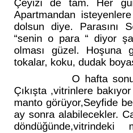
Çeyizi de tam. Her gün 
Apartmandan isteyenlere
dolsun diye. Parasını S
“senin o para “ diyor ş
olması güzel. Hoşuna gi
tokalar, koku, dudak boya
O hafta sonu sinema
Çıkışta ,vitrinlere bakıy
manto görüyor,Seyfide beğ
ay sonra alabilecekler. Ca
döndüğünde,vitrindeki