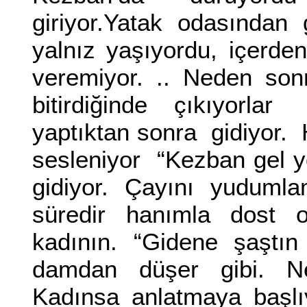
giriyor.Yatak odasından 
yalnız yaşıyordu, içerde
veremiyor. .. Neden son
bitirdiğinde çıkıyor
yaptıktan sonra gidiyor.
sesleniyor “Kezban gel 
gidiyor. Çayını yuduml
süredir hanımla dost ol
kadının. “Gidene şaştın
damdan düşer gibi. Ne 
Kadınsa anlatmaya başlı