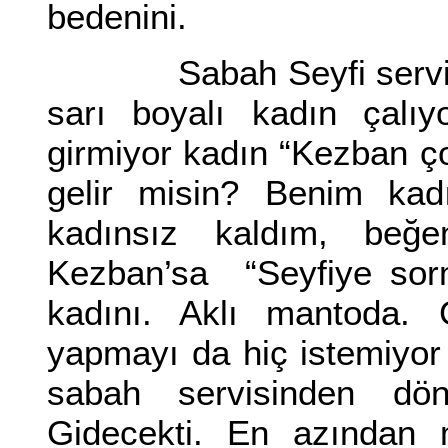
bedenini.
Sabah Seyfi servise ç
sarı boyalı kadın çalıy
girmiyor kadın “Kezban ço
gelir misin? Benim kad
kadınsız kaldım, beğe
Kezban’sa “Seyfiye sor
kadını. Aklı mantoda. 
yapmayı da hiç istemiyo
sabah servisinden dön
Gidecekti. En azından 