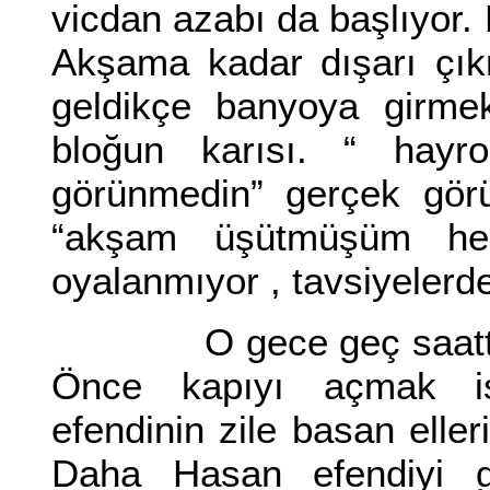
vicdan azabı da başlıyor. 
Akşama kadar dışarı çık
geldikçe banyoya girme
bloğun karısı. “ hayr
görünmedin” gerçek görü
“akşam üşütmüşüm her
oyalanmıyor , tavsiyelerd
O gece geç saatte te
Önce kapıyı açmak is
efendinin zile basan eller
Daha Hasan efendiyi g