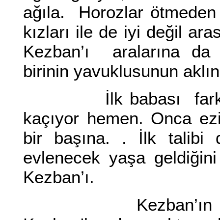
ağıla. Horozlar ötmeden
kızları ile de iyi değil ara
Kezban’ı aralarına da p
birinin yavuklusunun aklı
İlk babası fark ediy
kaçıyor hemen. Onca ezi
bir başına. . İlk talibi
evlenecek yaşa geldiğin
Kezban’ı.
Kezban’ın kocası 