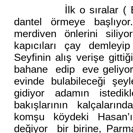
İlk o sıralar ( B ) 
dantel örmeye başlıyo
merdiven önlerini siliy
kapıcıları çay demleyip
Seyfinin alış verişe gitti
bahane edip eve geliyor
evinde bulabileceği şey
gidiyor adamın istedik
bakışlarının kalçaların
komşu köydeki Hasan’ın
değiyor bir birine, Par