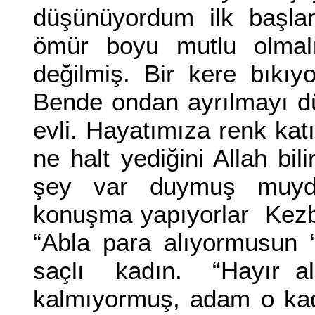
düşünüyordum ilk başlar
ömür boyu mutlu olmalı
değilmiş. Bir kere bıkı
Bende ondan ayrılmayı 
evli. Hayatımıza renk kat
ne halt yediğini Allah bil
şey var duymuş muydu
konuşma yapıyorlar Kezba
“Abla para alıyormusun “
saçlı kadın. “Hayır al
kalmıyormuş, adam o kad