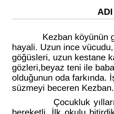
ADI
Kezban köyünün güzeli
hayali. Uzun ince vücudu
göğüsleri, uzun kestane ka
gözleri,beyaz teni ile bab
olduğunun oda farkında. İ
süzmeyi beceren Kezban.
Çocukluk yılları mut
bereketli. İlk okulu bitir