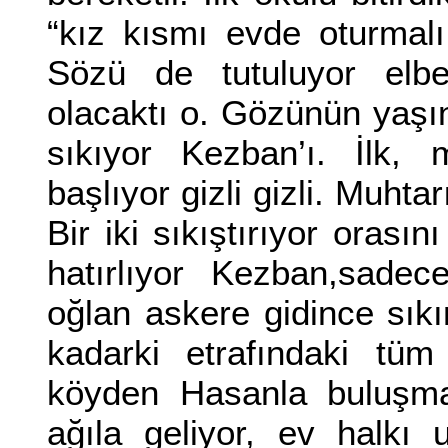
“kız kısmı evde oturmalı
Sözü de tutuluyor elbe
olacaktı o. Gözünün yaşı
sıkıyor Kezban’ı. İlk,
başlıyor gizli gizli. Muh
Bir iki sıkıştırıyor orasın
hatırlıyor Kezban,sadec
oğlan askere gidince sık
kadarki etrafındaki tüm 
köyden Hasanla buluşma
ağıla geliyor, ev halkı