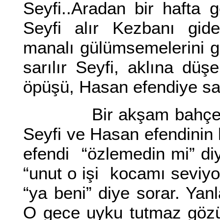
Seyfi..Aradan bir hafta 
Seyfi alır Kezbanı gide
manalı gülümsemelerini g
sarılır Seyfi, aklına dü
öpüşü, Hasan efendiye sarıl
Bir akşam bahçede ot
Seyfi ve Hasan efendinin k
efendi “özlemedin mi” di
“unut o işi kocamı seviy
“ya beni” diye sorar. Yan
O gece uyku tutmaz göz