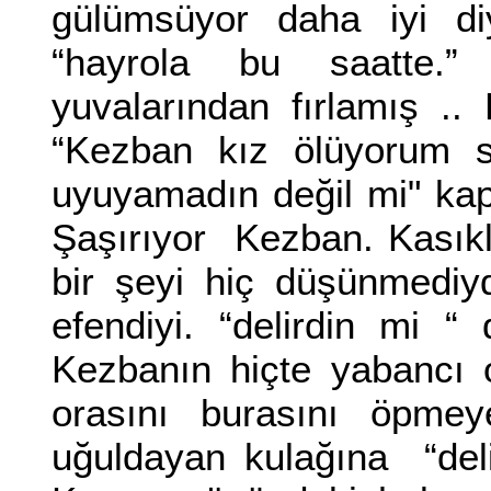
gülümsüyor daha iyi d
“hayrola bu saatte.”
yuvalarından fırlamış ..
“Kezban kız ölüyorum s
uyuyamadın değil mi" kapı
Şaşırıyor Kezban. Kasıkl
bir şeyi hiç düşünmediy
efendiyi. “delirdin mi “
Kezbanın hiçte yabancı o
orasını burasını öpme
uğuldayan kulağına “delir