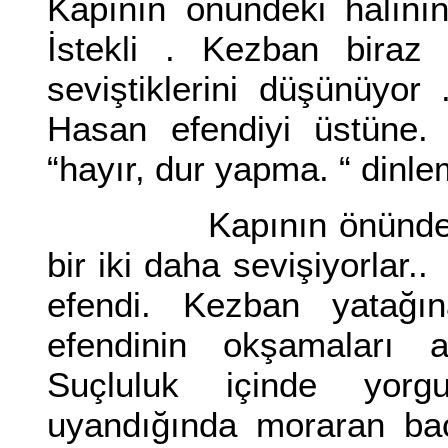
Kapının önündeki halını
İstekli . Kezban biraz 
seviştiklerini düşünüyor
Hasan efendiyi üstüne. 
“hayır, dur yapma. “ dinl
Kapının önündeki ki
bir iki daha sevişiyorla
efendi. Kezban yatağ
efendinin okşamaları a
Suçluluk içinde yor
uyandığında moraran bac