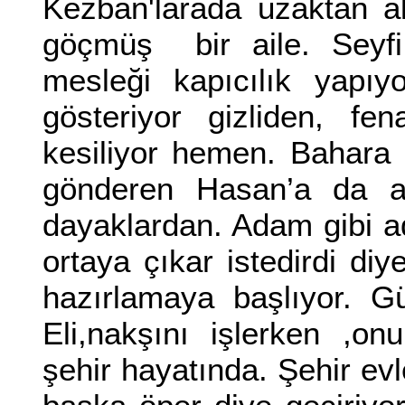
Kezban'larada uzaktan a
göçmüş bir aile. Seyfi
mesleği kapıcılık yapıy
gösteriyor gizliden, f
kesiliyor hemen. Bahara
gönderen Hasan’a da al
dayaklardan. Adam gibi 
ortaya çıkar istedirdi diy
hazırlamaya başlıyor. Gül
Eli,nakşını işlerken ,o
şehir hayatında. Şehir evle