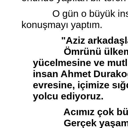
O gün o büyük insanı
konuşmayı yaptım.
"Aziz arkadaşla
Ömrünü ülkemizi
yücelmesine ve mutl
insan Ahmet Durako
evresine, içimize sığ
yolcu ediyoruz.
Acımız çok büy
Gerçek yaşamınd