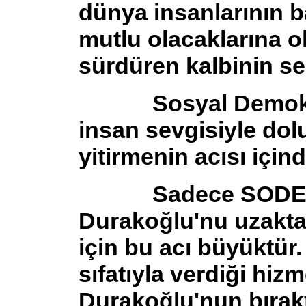
dünya insanlarının b
mutlu olacaklarına ol
sürdüren kalbinin ses
Sosyal Demokrasi
insan sevgisiyle dol
yitirmenin acısı içind
Sadece SODEP ale
Durakoğlu'nu uzakta
için bu acı büyüktür
sıfatıyla verdiği hizm
Durakoğlu'nun bırak