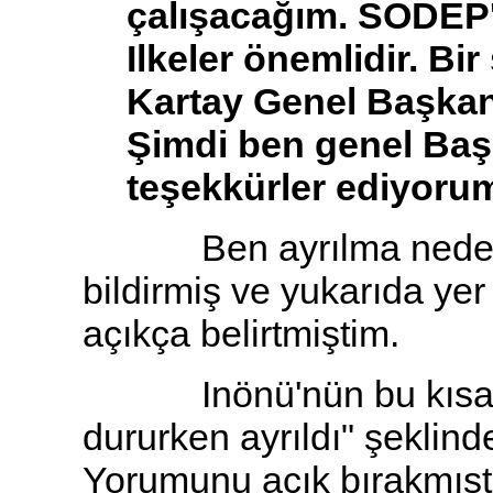
çalışacağım. SODEP't
Ilkeler önemlidir. Bi
Kartay Genel Başkan'
Şimdi ben genel Baş
teşekkürler ediyoru
Ben ayrılma nedenini 
bildirmiş ve yukarıda ye
açıkça belirtmiştim.
Inönü'nün bu kısa k
dururken ayrıldı" şeklind
Yorumunu açık bırakmışt