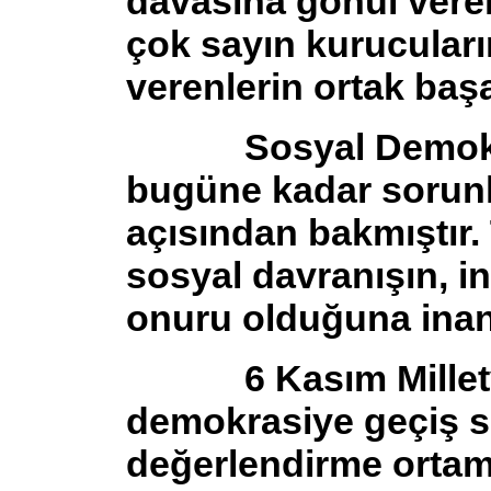
davasına gönül vere
çok sayın kurucularım
verenlerin ortak başa
Sosyal Demokrasi
bugüne kadar sorunla
açısından bakmıştır. 
sosyal davranışın, i
onuru olduğuna inan
6 Kasım Milletveki
demokrasiye geçiş s
değerlendirme ortam