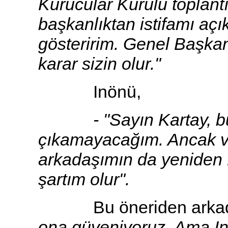
Kurucular Kurulu toplant
başkanlıktan istifamı açı
gösteririm. Genel Başkan
karar sizin olur."
Inönü,
- "Sayın Kartay, bu ka
çıkamayacağım. Ancak v
arkadaşımın da yeniden 
şartım olur".
Bu öneriden arkadaşla
ona güveniyoruz. Ama I