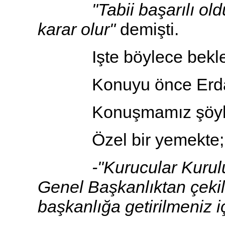
"Tabii başarılı oldun
karar olur"
demişti.
Işte böylece beklene
Konuyu önce Erdal In
Konuşmamız şöyle 
Özel bir yemekte
-"Kurucular Kurulu'nu
Genel Başkanlıktan çekil
başkanlığa getirilmeniz i