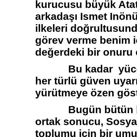
kurucusu büyük Atat
arkadaşı Ismet Inönü
ilkeleri doğrultusu
görev verme benim 
değerdeki bir onuru 
Bu kadar yüce ve t
her türlü güven uyar
yürütmeye özen gös
Bugün bütün bu d
ortak sonucu, Sosya
toplumu için bir umu