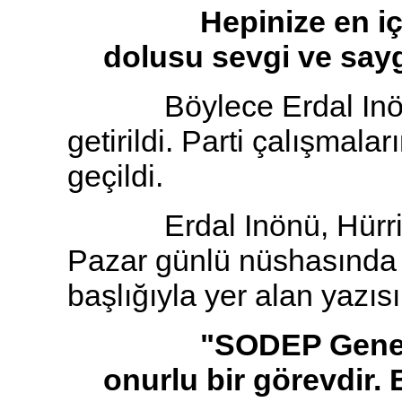
Hepinize en içten
dolusu sevgi ve sayg
Böylece Erdal Inönü 
getirildi. Parti çalışmala
geçildi.
Erdal Inönü, Hürriyet
Pazar günlü nüshasınd
başlığıyla yer alan yazı
"SODEP Genel Baş
onurlu bir görevdir.