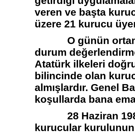
getirdiği uygulamal
veren ve başta kuru
üzere 21 kurucu üyem
O günün ortam ve
durum değerlendirm
Atatürk ilkeleri doğ
bilincinde olan kuru
almışlardır. Genel B
koşullarda bana eman
28 Haziran 1983 
kurucular kurulunun