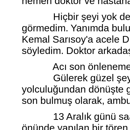
hemen doktor ve hastaha
Hiçbir şeyi yok denmi
görmedim. Yanımda bulu
Kemal Sarısoy'a acele Du
söyledim. Doktor arkada
Acı son önlenemed
Gülerek güzel şeyler 
yolculuğundan dönüşte g
son bulmuş olarak, ambul
13 Aralık günü saat 1
önünde yapılan bir tören