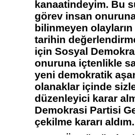
kanaatindeyim. Bu s
görev insan onuruna
bilinmeyen olayların i
tarihin değerlendirm
için Sosyal Demokra
onuruna içtenlikle say
yeni demokratik aş
olanaklar içinde siz
düzenleyici karar al
Demokrasi Partisi G
çekilme kararı aldım.