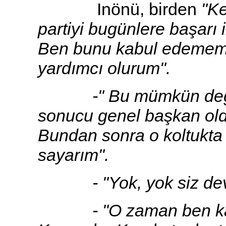
Inönü, birden
"Ke
partiyi bugünlere başarı 
Ben bunu kabul edemem.
yardımcı olurum".
-" Bu mümkün değil. 
sonucu genel başkan oldu
Bundan sonra o koltukta
sayarım".
- "Yok, yok siz deva
- "O zaman ben kararı