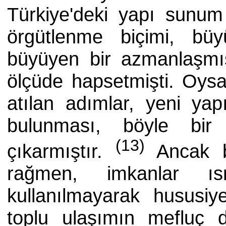
Türkiye'deki yapı sunum 
örgütlenme biçimi, büy
büyüyen bir azmanlaşmı
ölçüde hapsetmişti. Oys
atılan adımlar, yeni yap
bulunması, böyle bir
(13)
çıkarmıştır.
Ancak b
rağmen, imkanlar ısr
kullanılmayarak hususiye
toplu ulaşımın mefluç 