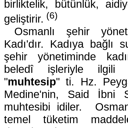
birliktelik, bütünlük, a
(6)
geliştirir.
Osmanlı şehir yönet
Kadı'dır. Kadıya bağlı 
şehir yönetiminde kadı
beledî işleriyle ilgil
"
muhtesip
" ti. Hz. Pe
Medine'nin, Said İbni
muhtesibi idiler. Osman
temel tüketim madde