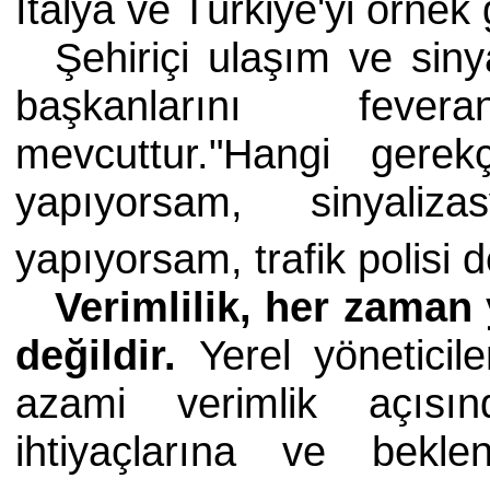
İtalya ve Türkiye'yi örnek 
Şehiriçi ulaşım ve sin
başkanlarını fever
mevcuttur."Hangi gere
yapıyorsam, sinyaliz
yapıyorsam, trafik polisi 
Verimlilik, her zaman
değildir.
Yerel yöneticil
azami verimlik açısın
ihtiyaçlarına ve bekle