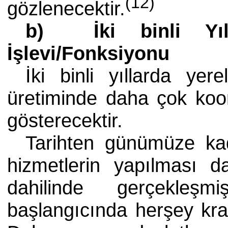
(12)
gözlenecektir.
b) İki binli Yıll
İşlevi/Fonksiyonu
İki binli yıllarda yer
üretiminde daha çok koor
gösterecektir.
Tarihten günümüze kad
hizmetlerin yapılması 
dahilinde gerçekleşm
başlangıcında herşey kra