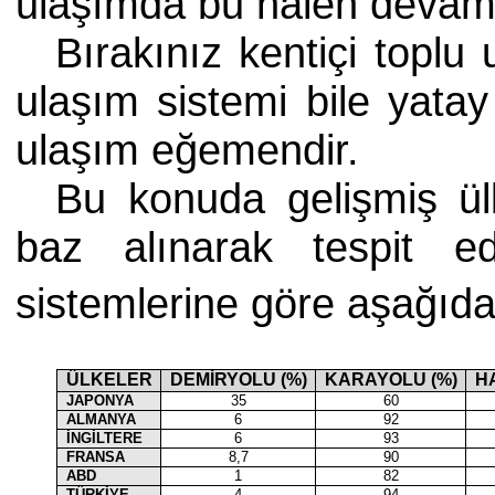
ulaşımda bu halen devam
Bırakınız kentiçi toplu
ulaşım sistemi bile yata
ulaşım eğemendir.
Bu konuda gelişmiş ülk
baz alınarak tespit ed
sistemlerine göre aşağıdak
ÜLKELER
DEMİRYOLU (%)
KARAYOLU (%)
H
JAPONYA
35
60
ALMANYA
6
92
İNGİLTERE
6
93
FRANSA
8,7
90
ABD
1
82
TÜRKİYE
4
94