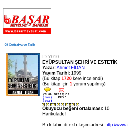
.
09 Coğrafya ve Tarih
ID:Y010
EYÜPSULTAN ŞEHRİ VE ESTETİK
Yazar:
Ahmet FİDAN
Yayım Tarihi:
1999
(Bu kitap
1720
kere incelendi)
(Bu kitap için
1
yorum yapılmış)
( oku )
( yaz )
Okuyucu beğeni ortalaması:
10
Harikulade!
Bu kitabın direkt ulaşım adresi:
http://www