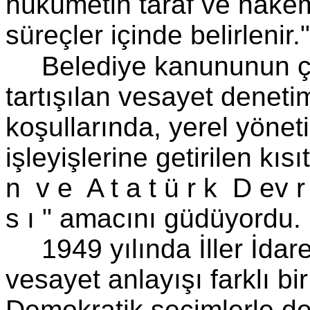
hükümetin taraf ve hakem 
süreçler içinde belirlenir.
Belediye kanununun çı
tartışılan vesayet denetim
koşullarında, yerel yönet
işleyişlerine getirilen kısı
n v e A t a t ü r k D ev r 
s ı " amacını güdüyordu.
1949 yılında İller İd
vesayet anlayışı farklı b
Demokratik seçimlerle de