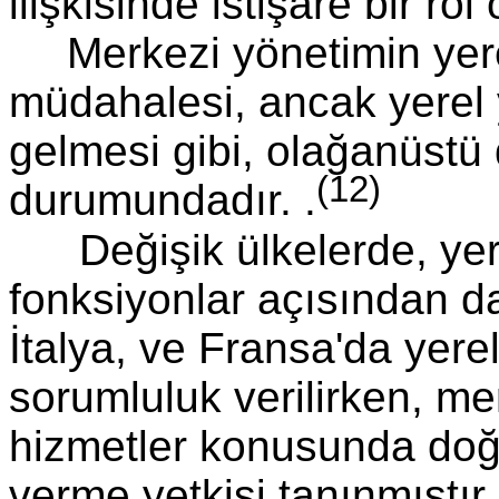
ilişkisinde istişare bir rol
Merkezi yönetimin ye
müdahalesi, ancak yerel
gelmesi gibi, olağanüstü 
(12)
durumundadır. .
Değişik ülkelerde, ye
fonksiyonlar açısından da 
İtalya, ve Fransa'da yerel
sorumluluk verilirken, me
hizmetler konusunda doğr
verme yetkisi tanınmıştır.