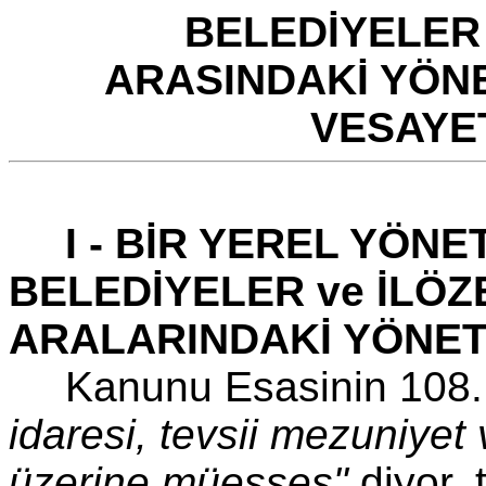
BELEDİYELER 
ARASINDAKİ YÖNE
VESAYET
I - BİR YEREL YÖN
BELEDİYELER ve İLÖZE
ARALARINDAKİ YÖNETİ
Kanunu Esasinin 108
idaresi, tevsii mezuniyet v
üzerine müesses"
diyor. 