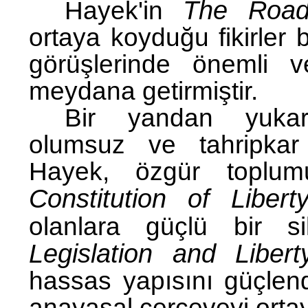
The Road
Hayek'in
ortaya koyduğu fikirler 
görüşlerinde önemli ve
meydana getirmiştir.
Bir yandan yukarı
olumsuz ve tahripkar e
Hayek, özgür toplumu
Constitution of Libert
olanlara güçlü bir 
Legislation and Libert
hassas yapısını güçlen
anayasal çerçeveyi orta