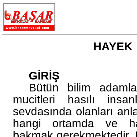
HAYEK 
GİRİŞ
Bütün bilim adamların
mucitleri hasılı ins
sevdasında olanları anla
hangi ortamda ve han
bakmak gerekmektedir. Bö