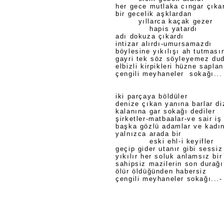
her gece mutlaka cıngar çıka
bir gecelik aşklardan
yıllarca kaçak gezer
hapis yatardı
adı dokuza çıkardı
intizar alırdı-umursamazdı
böylesine yıkılışı ah tutması
gayri tek söz söyleyemez du
elbizli kirpikleri hüzne sapla
çengili meyhaneler sokağı...
iki parçaya böldüler
denize çıkan yanına barlar diz
kalanına gar sokağı dediler
şirketler-matbaalar-ve sair iş
başka gözlü adamlar ve kadın
yalnızca arada bir
eski ehl-i keyifler
geçip gider utanır gibi sessiz
yıkılır her soluk anlamsız bi
sahipsiz mazilerin son durağı
ölür öldüğünden habersiz
çengili meyhaneler sokağı...-