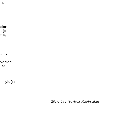
rdı
ndan
dağı
nmış
ildi
 yerleri
lar
r boşluğa
20.7.l995-Heybeli Kaplıcaları