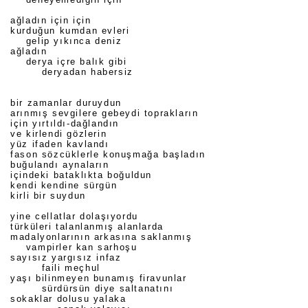
ağladın için için
kurduğun kumdan evleri
gelip yıkınca deniz
ağladın
derya içre balık gibi
deryadan habersiz
bir zamanlar duruydun
arınmış sevgilere gebeydi toprakların
için yırtıldı-dağlandın
ve kirlendi gözlerin
yüz ifaden kavlandı
fason sözcüklerle konuşmağa başladın
buğulandı aynaların
içindeki bataklıkta boğuldun
kendi kendine sürgün
kirli bir suydun
yine cellatlar dolaşıyordu
türküleri talanlanmış alanlarda
madalyonlarının arkasına saklanmış
vampirler kan sarhoşu
sayısız yargısız infaz
faili meçhul
yaşı bilinmeyen bunamış firavunlar
sürdürsün diye saltanatını
sokaklar dolusu yalaka