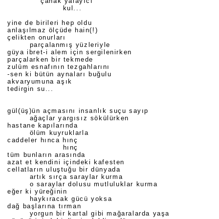
çanak yalayıcı
kul...
yine de birileri hep oldu
anlaşılmaz ölçüde hain(!)
çelikten onurları
parçalanmış yüzleriyle
güya ibret-i alem için sergilenirken
parçalarken bir tekmede
zulüm esnafının tezgahlarını
-sen ki bütün aynaları buğulu
akvaryumuna aşık
tedirgin su...
gül(üş)ün açmasını insanlık suçu sayıp
ağaçlar yargısız sökülürken
hastane kapılarında
ölüm kuyruklarla
caddeler hınca hınç
hınç
tüm bunların arasında
azat et kendini içindeki kafesten
cellatların uluştuğu bir dünyada
artık sırça saraylar kurma
o saraylar dolusu mutluluklar kurma
eğer ki yüreğinin
haykıracak gücü yoksa
dağ başlarına tırman
yorgun bir kartal gibi mağaralarda yaşa