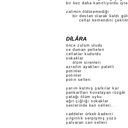
bir kez daha kanıtlıyordu işte
zalimin öldüremediği
bir destan olarak kaldı gü
cellat kemendini çektik
DİLÂRA
önce zulüm uludu
ve duman pelteleri
cellatlar kudurdu
sokaklar
ölüm sirenleri
azrailin ayakları paletli
potinler
potinler
potin selleri.
yarım kalmış şarkılar kar
pankartları kovalayan rüzgâr
yatağı ölüm uyku
ağıt çığlığı sokaklar
seslerinde kan selleri...
caddeler ürkek-kaderci
yılgınlık serpişmiş yüzü
yalvaran can selleri.