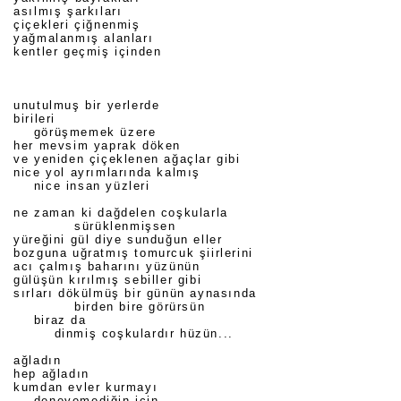
asılmış şarkıları
çiçekleri çiğnenmiş
yağmalanmış alanları
kentler geçmiş içinden
unutulmuş bir yerlerde
birileri
görüşmemek üzere
her mevsim yaprak döken
ve yeniden çiçeklenen ağaçlar gibi
nice yol ayrımlarında kalmış
nice insan yüzleri
ne zaman ki dağdelen coşkularla
sürüklenmişsen
yüreğini gül diye sunduğun eller
bozguna uğratmış tomurcuk şiirlerini
acı çalmış baharını yüzünün
gülüşün kırılmış sebiller gibi
sırları dökülmüş bir günün aynasında
birden bire görürsün
biraz da
dinmiş coşkulardır hüzün...
ağladın
hep ağladın
kumdan evler kurmayı
deneyemediğin için