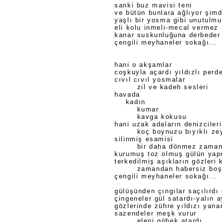
sanki buz mavisi teni
ve bütün bunlara ağlıyor şimd
yaşlı bir yosma gibi unutulm
eli kolu inmeli-mecal vermez 
kanar suskunluğuna derbeder
çengili meyhaneler sokağı...
hani o akşamlar
coşkuyla açardı yıldızlı perde
cıvıl cıvıl yosmalar
zil ve kadeh sesleri
havada
kadın
kumar
kavga kokusu
hani uzak adaların denizcileri
koç boynuzu bıyıklı ze
silinmiş esamisi
bir daha dönmez zama
kurumuş toz olmuş gülün yap
terkedilmiş aşıkların gözleri 
zamandan habersiz boş
çengili meyhaneler sokağı...
gülüşünden çıngılar saçılırdı
çingeneler gül satardı-yalın a
gözlerinde zühre yıldızı yana
sazendeler meşk vurur
eleni göbek atardı