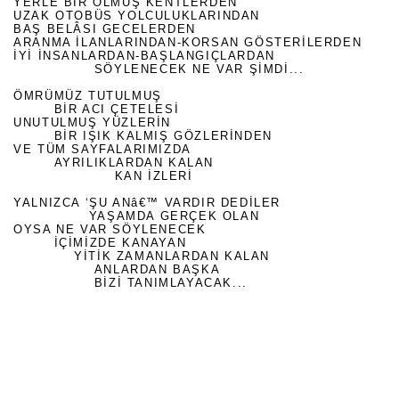
YERLE BİR OLMUŞ KENTLERDEN
UZAK OTOBÜS YOLCULUKLARINDAN
BAŞ BELÂSI GECELERDEN
ARANMA İLANLARINDAN-KORSAN GÖSTERİLERDEN
İYİ İNSANLARDAN-BAŞLANGIÇLARDAN
SÖYLENECEK NE VAR ŞİMDİ...
ÖMRÜMÜZ TUTULMUŞ
BİR ACI ÇETELESİ
UNUTULMUŞ YÜZLERİN
BİR IŞIK KALMIŞ GÖZLERİNDEN
VE TÜM SAYFALARIMIZDA
AYRILIKLARDAN KALAN
KAN İZLERİ
YALNIZCA ‘ŞU ANâ€™ VARDIR DEDİLER
YAŞAMDA GERÇEK OLAN
OYSA NE VAR SÖYLENECEK
İÇİMİZDE KANAYAN
YİTİK ZAMANLARDAN KALAN
ANLARDAN BAŞKA
BİZİ TANIMLAYACAK...