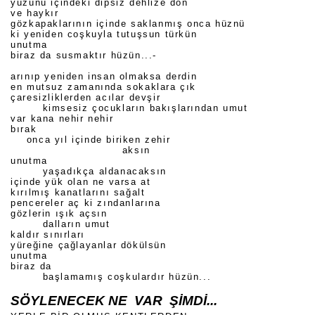
yüzünü içindeki dipsiz dehlize dön
ve haykır
gözkapaklarının içinde saklanmış onca hüznü
ki yeniden coşkuyla tutuşsun türkün
unutma
biraz da susmaktır hüzün...-
arınıp yeniden insan olmaksa derdin
en mutsuz zamanında sokaklara çık
çaresizliklerden acılar devşir
kimsesiz çocukların bakışlarından umut
var kana nehir nehir
bırak
onca yıl içinde biriken zehir
aksın
unutma
yaşadıkça aldanacaksın
içinde yük olan ne varsa at
kırılmış kanatlarını sağalt
pencereler aç ki zındanlarına
gözlerin ışık açsın
dalların umut
kaldır sınırları
yüreğine çağlayanlar dökülsün
unutma
biraz da
başlamamış coşkulardır hüzün...
SÖYLENECEK NE VAR ŞİMDİ...