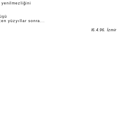
 yenilmezliğini
lüşü
ten yüzyıllar sonra...
l6.4.96. İzmir