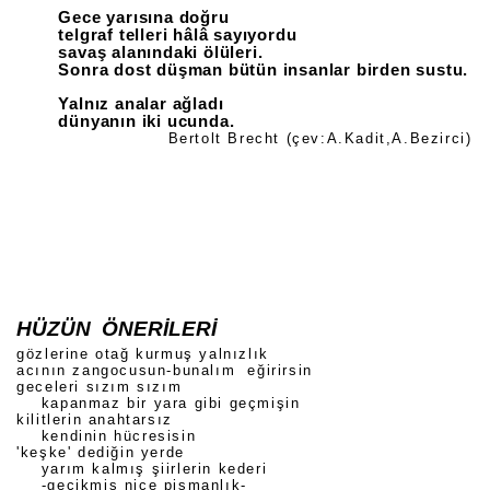
Gece yarısına doğru
telgraf telleri hâlâ sayıyordu
savaş alanındaki ölüleri.
Sonra dost düşman bütün insanlar birden sustu.
Yalnız analar ağladı
dünyanın iki ucunda.
Bertolt Brecht (çev:A.Kadit,A.Bezirci)
HÜZÜN ÖNERİLERİ
gözlerine otağ kurmuş yalnızlık
acının zangocusun-bunalım eğirirsin
geceleri sızım sızım
kapanmaz bir yara gibi geçmişin
kilitlerin anahtarsız
kendinin hücresisin
'keşke' dediğin yerde
yarım kalmış şiirlerin kederi
-gecikmiş nice pişmanlık-