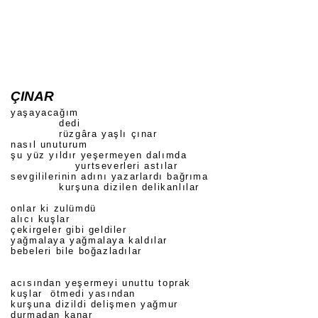
ÇINAR
yaşayacağım
dedi
rüzgâra yaşlı çınar
nasıl unuturum
şu yüz yıldır yeşermeyen dalımda
yurtseverleri astılar
sevgililerinin adını yazarlardı bağrıma
kurşuna dizilen delikanlılar
onlar ki zulümdü
alıcı kuşlar
çekirgeler gibi geldiler
yağmalaya yağmalaya kaldılar
bebeleri bile boğazladılar
acısından yeşermeyi unuttu toprak
kuşlar ötmedi yasından
kurşuna dizildi delişmen yağmur
durmadan kanar