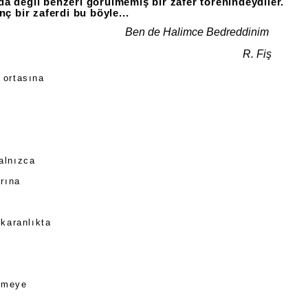
nda değil benzeri görülmemiş bir zafer törenindeydiler.
ç bir zaferdi bu böyle...
Ben de Halimce Bedreddinim
R. Fiş
 ortasına
yalnızca
rına
 karanlıkta
a
şmeye