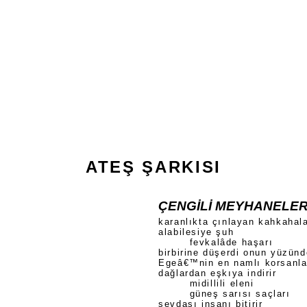
ATEŞ ŞARKISI
ÇENGİLİ MEYHANELER
karanlıkta çınlayan kahkahala
alabilesiye şuh
fevkalâde haşarı
birbirine düşerdi onun yüzün
Egeâ€™nin en namlı korsanla
dağlardan eşkıya indirir
midillili eleni
güneş sarısı saçları
sevdası insanı bitirir