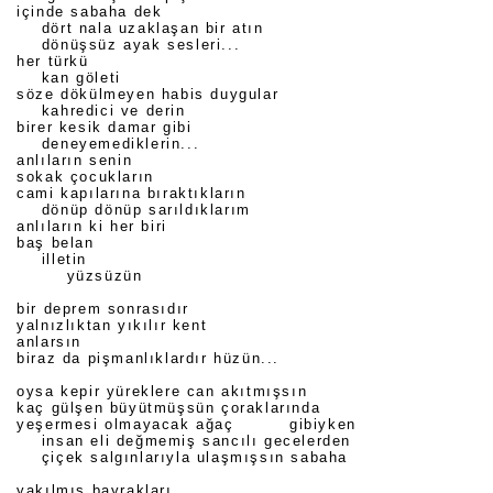
içinde sabaha dek
dört nala uzaklaşan bir atın
dönüşsüz ayak sesleri...
her türkü
kan göleti
söze dökülmeyen habis duygular
kahredici ve derin
birer kesik damar gibi
deneyemediklerin...
anlıların senin
sokak çocukların
cami kapılarına bıraktıkların
dönüp dönüp sarıldıklarım
anlıların ki her biri
baş belan
illetin
yüzsüzün
bir deprem sonrasıdır
yalnızlıktan yıkılır kent
anlarsın
biraz da pişmanlıklardır hüzün...
oysa kepir yüreklere can akıtmışsın
kaç gülşen büyütmüşsün çoraklarında
yeşermesi olmayacak ağaç gibiyken
insan eli değmemiş sancılı gecelerden
çiçek salgınlarıyla ulaşmışsın sabaha
yakılmış bayrakları