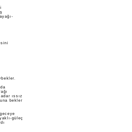
i
uş
ayağı-
sini
ybekler.
nda
rağı
kadar ıssız
una bekler
 geceye
yaklı-güleç
rdı