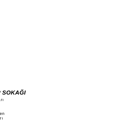
 SOKAĞI
rı
den
rı