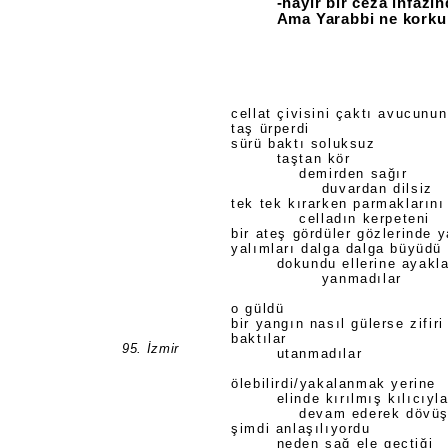
-hayır bir ceza infazı
Ama Yarabbi ne korkun
cellat çivisini çaktı avucunun
taş ürperdi
sürü baktı soluksuz
taştan kör
demirden sağır
duvardan dilsiz
tek tek kırarken parmaklarını
celladın kerpeteni
bir ateş gördüler gözlerinde 
yalımları dalga dalga büyüdü
dokundu ellerine ayakla
yanmadılar
o güldü
bir yangın nasıl gülerse zifiri
baktılar
95. İzmir
utanmadılar
ölebilirdi/yakalanmak yerine
elinde kırılmış kılıcıyl
devam ederek dövü
şimdi anlaşılıyordu
neden sağ ele geçtiği