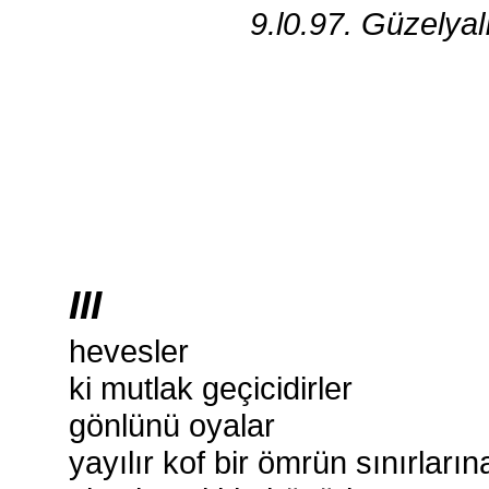
9.l0.97. Güzelyal
III
hevesler
ki mutlak geçicidirler
gönlünü oyalar
yayılır kof bir ömrün sınırların