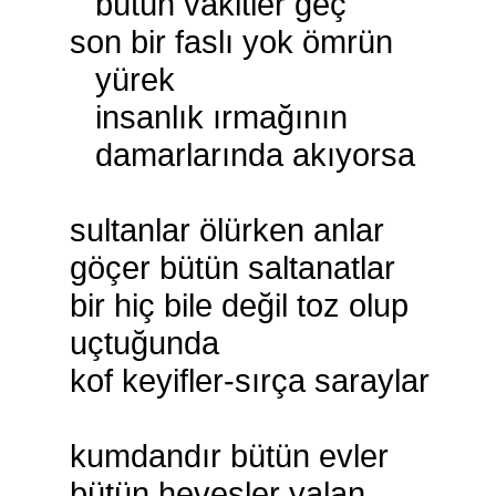
bütün vakitler geç
son bir faslı yok ömrün
yürek
insanlık ırmağının
damarlarında akıyorsa
sultanlar ölürken anlar
göçer bütün saltanatlar
bir hiç bile değil toz olup
uçtuğunda
kof keyifler-sırça saraylar
kumdandır bütün evler
bütün hevesler yalan