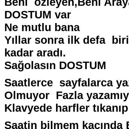
Beni özleyen,Beni Aray
DOSTUM var
Ne mutlu bana
Yıllar sonra ilk defa bir
kadar aradı.
Sağolasın DOSTUM
Saatlerce sayfalarca y
Olmuyor Fazla yazamı
Klavyede harfler tıkanıp
Saatin bilmem kaçında B