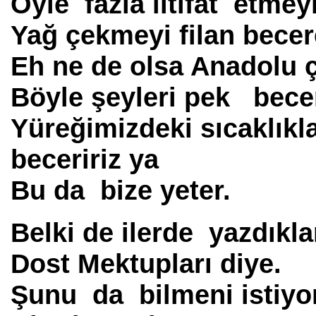
Öyle fazla iltifat etmey
Yağ çekmeyi filan bec
Eh ne de olsa Anadolu
Böyle şeyleri pek bec
Yüreğimizdeki sıcaklıkl
beceririz ya
Bu da bize yeter.
Belki de ilerde yazdıkla
Dost Mektupları diye.
Şunu da bilmeni isti