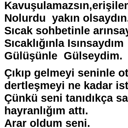
Kavuşulamazsın,erişi
Nolurdu yakın olsaydın
Sıcak sohbetinle arınsa
Sıcaklığınla Isınsaydım
Gülüşünle Gülseydim.
Çıkıp gelmeyi seninle 
dertleşmeyi ne kadar is
Çünkü seni tanıdıkça s
hayranlığım attı.
Arar oldum seni.