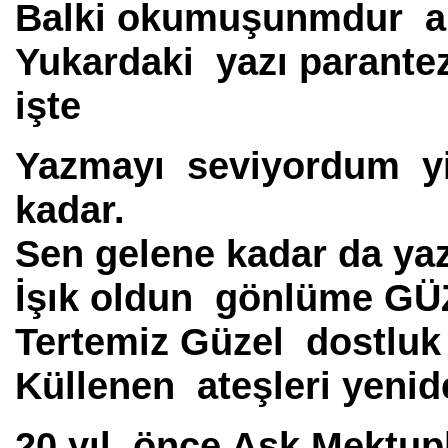
Balki okumuşunmdur am
Yukardaki yazı parante
işte
Yazmayı seviyordum yi
kadar.
Sen gelene kadar da y
İşık oldun gönlüme G
Tertemiz Güzel dostluk 
Küllenen ateşleri yenid
20 yıl önce Aşk Mektup